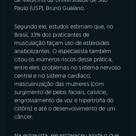
Paulo (USP), Bruno Gualano.
YouTube
Facebook
Segundo ele, estudos estimam que, no
Instagram
X
Brasil, 33% dos praticantes de
TikTok
musculação façam uso de esteroides
anabolizantes. O especialista também
citou os inúmeros riscos dessa prática,
entre eles: problemas no sistema nervoso
central e no sistema cardíaco,
masculinização das mulheres (com
surgimento de pelos faciais, calvície,
engrossamento da voz e hipertrofia do
clitóris) e até o desenvolvimento de um
câncer.
Na entrevista, ele esclareceu ainda o que