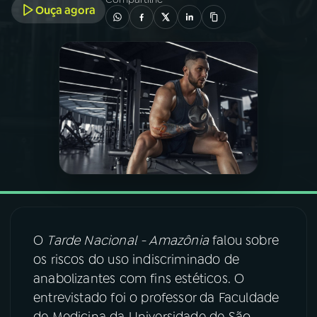
Ouça agora
03
PROGRAMAÇÃO
04
PROGRAMAS
05
PODCASTS
06
VIDEOCASTS
07
ÚLTIMAS
O
Tarde Nacional - Amazônia
falou sobre
os riscos do uso indiscriminado de
08
FESTIVAL DE MÚSICA
anabolizantes com fins estéticos. O
entrevistado foi o professor da Faculdade
ACOMPANHE A RÁDIO NACIONAL
de Medicina da Universidade de São