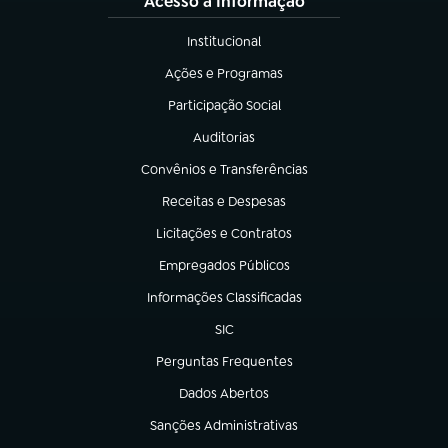
Acesso à Informação
Institucional
(abre em nova aba)
Ações e Programas
(abre em nova aba)
Participação Social
(abre em nova aba)
Auditorias
(abre em nova aba)
Convênios e Transferências
(abre em nova aba)
Receitas e Despesas
(abre em nova aba)
Licitações e Contratos
(abre em nova aba)
Empregados Públicos
(abre em nova aba)
Informações Classificadas
(abre em nova aba)
SIC
(abre em nova aba)
Perguntas Frequentes
(abre em nova aba)
Dados Abertos
(abre em nova aba)
Sanções Administrativas
(abre em nova aba)