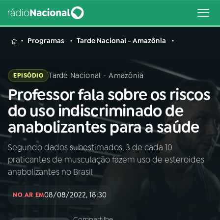
MENU
Programas
Tarde Nacional - Amazônia
Tarde Nacional - Amazônia
EPISÓDIO
Professor fala sobre os riscos
Buscar
na
do uso indiscriminado de
Rádio
Buscar
anabolizantes para a saúde
Nacional
Segundo dados subestimados, 3 de cada 10
AO VIVO
praticantes de musculação fazem uso de esteroides
anabolizantes no Brasil
01
INÍCIO
08/08/2022, 18:30
NO AR EM
02
A RÁDIO
Compartilhe