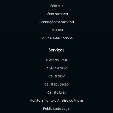
Rádio MEC
(abre em nova aba)
Rádio Nacional
Radioagência Nacional
(abre em nova aba)
TV Brasil
(abre em nova aba)
TV Brasil Internacional
(abre em nova aba)
Serviços
A Voz do Brasil
(abre em nova aba)
Agência GOV
(abre em nova aba)
Canal GOV
(abre em nova aba)
Canal Educação
(abre em nova aba)
Canal Libras
(abre em nova aba)
Monitoramento e Análise de Mídias
(abre em nova aba)
Publicidade Legal
(abre em nova aba)