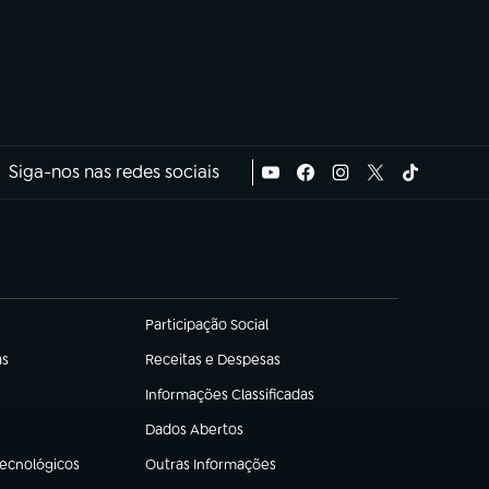
Siga-nos nas redes sociais
Participação Social
(abre em nova aba)
as
Receitas e Despesas
(abre em nova aba)
Informações Classificadas
(abre em nova aba)
Dados Abertos
(abre em nova aba)
Tecnológicos
Outras Informações
(abre em nova aba)