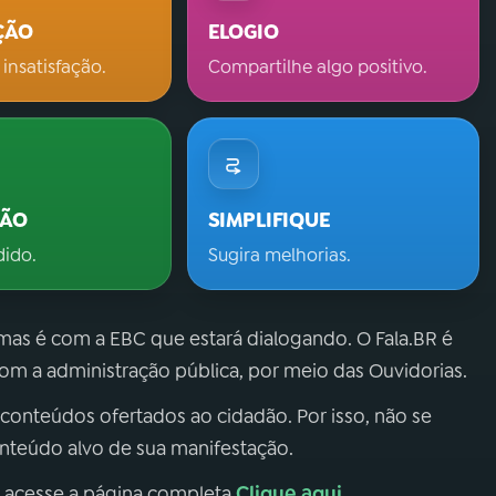
ÇÃO
ELOGIO
 insatisfação.
Compartilhe algo positivo.
ÇÃO
SIMPLIFIQUE
dido.
Sugira melhorias.
 mas é com a EBC que estará dialogando. O Fala.BR é
m a administração pública, por meio das Ouvidorias.
 conteúdos ofertados ao cidadão. Por isso, não se
onteúdo alvo de sua manifestação.
Clique aqui
, acesse a página completa
.