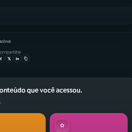
azônia
ompartilhe
conteúdo que você acessou.
.