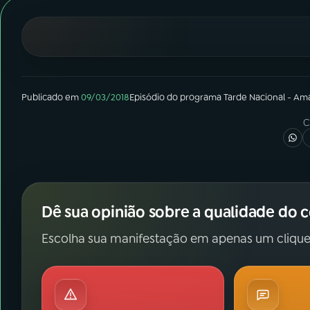
07
ÚLTIMAS
08
FESTIVAL DE MÚSICA
ACOMPANHE A RÁDIO NACIONAL
Publicado em
09/03/2018
Episódio
do programa
Tarde Nacional - Am
C
YouTube
Facebook
Instagram
X
TikTok
Dê sua opinião sobre a qualidade do 
Escolha sua manifestação em apenas um clique