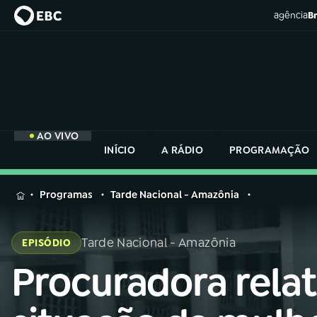
agência
Br
AO VIVO
INÍCIO
A RÁDIO
PROGRAMAÇÃO
MENU
Programas
Tarde Nacional - Amazônia
Buscar
na
Tarde Nacional - Amazônia
EPISÓDIO
Rádio
Buscar
Nacional
Procuradora rela
Buscar
na
Rádio
AO VIVO