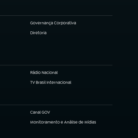
Governança Corporativa
(abre em nova aba)
Diretoria
(abre em nova aba)
Rádio Nacional
TV Brasil Internacional
(abre em nova aba)
Canal GOV
(abre em nova aba)
Monitoramento e Análise de Mídias
(abre em nova aba)