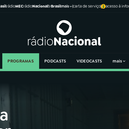
asil
rádio
MEC
rádio
Nacional
tv
Brasil
carta de serviço
acesso à inf
mais
PROGRAMAS
PODCASTS
VIDEOCASTS
mais
ta