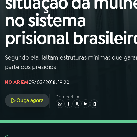
situação da mulh
Nacional
no sistema
01
INÍCIO
prisional brasileir
02
A RÁDIO
Segundo ela, faltam estruturas mínimas que gara
03
PROGRAMAÇÃO
parte dos presídios
04
PROGRAMAS
09/03/2018, 19:20
NO AR EM
Compartilhe
05
PODCASTS
Ouça agora
06
VIDEOCASTS