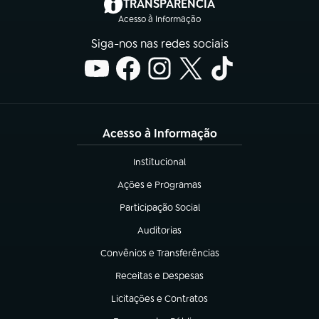
(abre em nova aba)
TRANSPARÊNCIA
Acesso à Informação
Siga-nos nas redes sociais
Acesso à Informação
Institucional
(abre em nova aba)
Ações e Programas
(abre em nova aba)
Participação Social
(abre em nova aba)
Auditorias
(abre em nova aba)
Convênios e Transferências
(abre em nova aba)
Receitas e Despesas
(abre em nova aba)
Licitações e Contratos
(abre em nova aba)