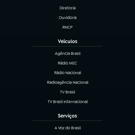
(abre em nova aba)
Diretoria
(abre em nova aba)
Ouvidoria
(abre em nova aba)
RNCP
(abre em nova aba)
Veículos
Agência Brasil
(abre em nova aba)
Rádio MEC
(abre em nova aba)
Rádio Nacional
Radioagência Nacional
(abre em nova aba)
TV Brasil
(abre em nova aba)
TV Brasil Internacional
(abre em nova aba)
Serviços
A Voz do Brasil
(abre em nova aba)