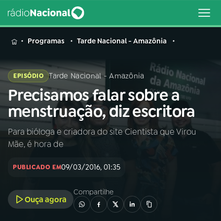
MENU
Programas
Tarde Nacional - Amazônia
Tarde Nacional - Amazônia
EPISÓDIO
Precisamos falar sobre a
Buscar
na
menstruação, diz escritora
Rádio
Buscar
Nacional
Para bióloga e criadora do site Cientista que Virou
Mãe, é hora de
AO VIVO
09/03/2016, 01:35
PUBLICADO EM
01
INÍCIO
Compartilhe
Ouça agora
02
A RÁDIO