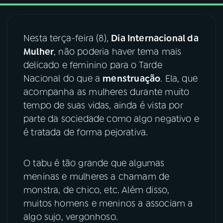
03
PROGRAMAÇÃO
Nesta terça-feira (8),
Dia Internacional da
Mulher
, não poderia haver tema mais
04
PROGRAMAS
delicado e feminino para o Tarde
Nacional do que a
menstruação
. Ela, que
05
PODCASTS
acompanha as mulheres durante muito
tempo de suas vidas, ainda é vista por
parte da sociedade como algo negativo e
06
VIDEOCASTS
é tratada de forma pejorativa.
07
ÚLTIMAS
O tabu é tão grande que algumas
meninas e mulheres a chamam de
08
FESTIVAL DE MÚSICA
monstra, de chico, etc. Além disso,
muitos homens e meninos a associam a
algo sujo, vergonhoso.
ACOMPANHE A RÁDIO NACIONAL