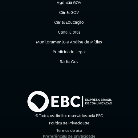
Agência GOV
(abre em nova aba)
Canal GOV
(abre em nova aba)
Canal Educação
(abre em nova aba)
Canal Libras
(abre em nova aba)
Monitoramento e Análise de Mídias
(abre em nova aba)
Publicidade Legal
(abre em nova aba)
Rádio Gov
(abre em nova aba)
© Todos os direitos reservados pela EBC
Política de Privacidade
(abre em nova aba)
Termos de uso
(abre em nova aba)
Preferências de privacidade