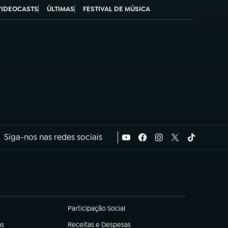
VIDEOCASTS
ÚLTIMAS
FESTIVAL DE MÚSICA
Siga-nos nas redes sociais
Participação Social
(abre em nova aba)
as
Receitas e Despesas
(abre em nova aba)