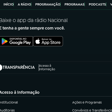
INÍCIO
A RÁDIO
PROGRAMAÇÃO
PROGRAMAS
PODCASTS
Baixe o app da rádio Nacional
E tenha a gente sempre com você.
Acesso à
TRANSPARÊNCIA
abre em nova aba)
Informação
Acesso à Informação
Institucional
Ações e Programas
(abre em nova aba)
(abre em nova aba)
Auditorias
Convênios e Transferênci
(abre em nova aba)
(abre em nova aba)