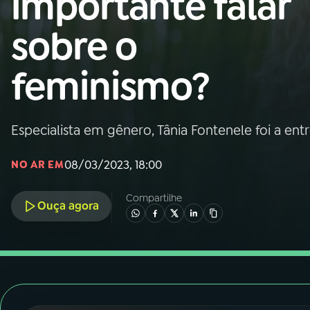
importante falar
Nacional
sobre o
01
INÍCIO
feminismo?
02
A RÁDIO
Especialista em gênero, Tânia Fontenele foi a en
03
PROGRAMAÇÃO
08/03/2023, 18:00
NO AR EM
04
PROGRAMAS
Compartilhe
Ouça agora
05
PODCASTS
06
VIDEOCASTS