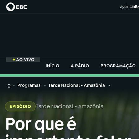
agência
Br
AO VIVO
INÍCIO
A RÁDIO
PROGRAMAÇÃO
MENU
Programas
Tarde Nacional - Amazônia
Buscar
na
Tarde Nacional - Amazônia
EPISÓDIO
Rádio
Buscar
Nacional
Por que é
Buscar
na
Rádio
AO VIVO