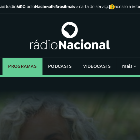
asil
rádio
MEC
rádio
Nacional
tv
Brasil
carta de serviço
acesso à inf
mais
PROGRAMAS
PODCASTS
VIDEOCASTS
mais