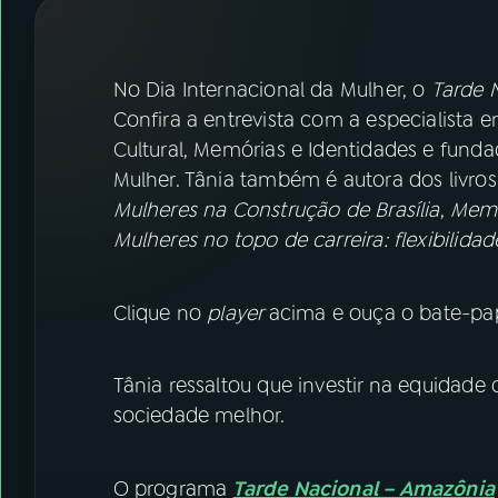
07
ÚLTIMAS
08
FESTIVAL DE MÚSICA
No Dia Internacional da Mulher, o
Tarde 
Confira a entrevista com a especialista 
Cultural, Memórias e Identidades e funda
ACOMPANHE A RÁDIO NACIONAL
Mulher. Tânia também é autora dos livros
YouTube
Facebook
Mulheres na Construção de Brasília
,
Memó
Mulheres no topo de carreira: flexibilidad
Instagram
X
TikTok
Clique no
player
acima e ouça o bate-pap
Tânia ressaltou que investir na equidade
sociedade melhor.
O programa
Tarde Nacional – Amazônia