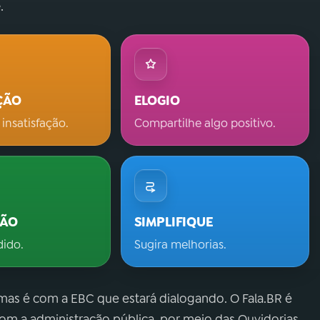
.
ÇÃO
ELOGIO
 insatisfação.
Compartilhe algo positivo.
ÇÃO
SIMPLIFIQUE
dido.
Sugira melhorias.
 mas é com a EBC que estará dialogando. O Fala.BR é
m a administração pública, por meio das Ouvidorias.