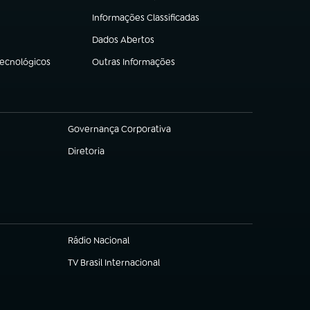
Informações Classificadas
(abre em nova aba)
Dados Abertos
(abre em nova aba)
Tecnológicos
Outras Informações
(abre em nova aba)
Governança Corporativa
(abre em nova aba)
Diretoria
(abre em nova aba)
Rádio Nacional
TV Brasil Internacional
(abre em nova aba)