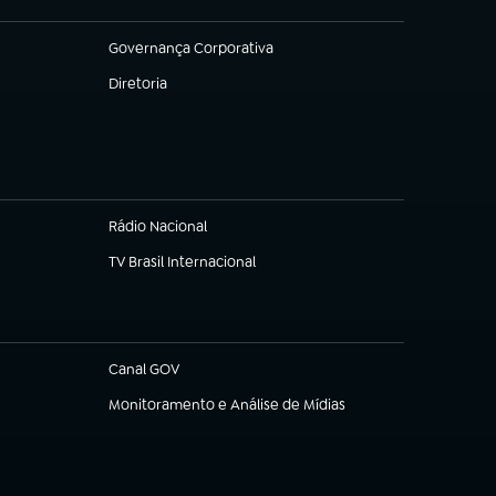
Governança Corporativa
(abre em nova aba)
Diretoria
(abre em nova aba)
Rádio Nacional
TV Brasil Internacional
(abre em nova aba)
Canal GOV
(abre em nova aba)
Monitoramento e Análise de Mídias
(abre em nova aba)