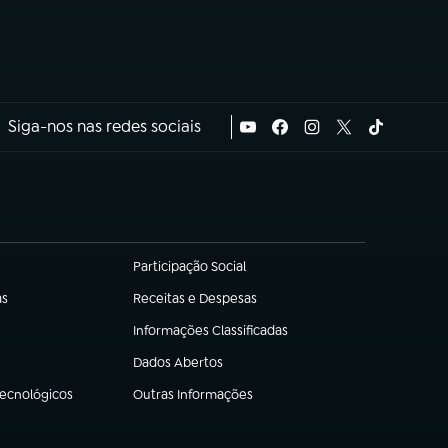
Siga-nos nas redes sociais
Participação Social
(abre em nova aba)
as
Receitas e Despesas
(abre em nova aba)
Informações Classificadas
(abre em nova aba)
Dados Abertos
(abre em nova aba)
Tecnológicos
Outras Informações
(abre em nova aba)