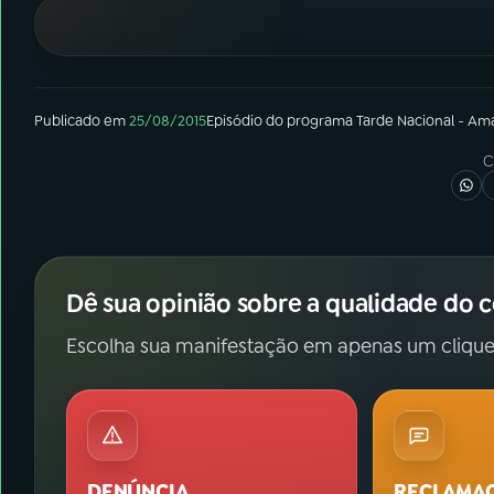
07
ÚLTIMAS
08
FESTIVAL DE MÚSICA
Publicado em
25/08/2015
Episódio
do programa
Tarde Nacional - Am
ACOMPANHE A RÁDIO NACIONAL
C
YouTube
Facebook
Instagram
X
Dê sua opinião sobre a qualidade do 
TikTok
Escolha sua manifestação em apenas um clique
DENÚNCIA
RECLAMA