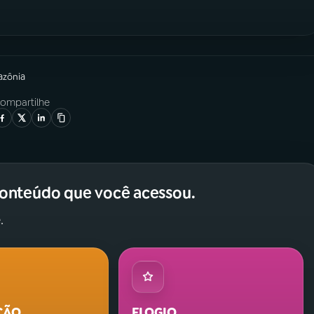
azônia
ompartilhe
conteúdo que você acessou.
.
ÇÃO
ELOGIO