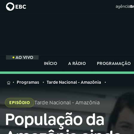
agência
Br
AO VIVO
INÍCIO
A RÁDIO
PROGRAMAÇÃO
MENU
Programas
Tarde Nacional - Amazônia
Buscar
na
Tarde Nacional - Amazônia
EPISÓDIO
Rádio
Buscar
Nacional
População da
Buscar
na
Rádio
AO VIVO