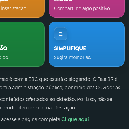
 insatisfação.
Compartilhe algo positivo.
ÇÃO
SIMPLIFIQUE
dido.
Sugira melhorias.
 mas é com a EBC que estará dialogando. O Fala.BR é
m a administração pública, por meio das Ouvidorias.
 conteúdos ofertados ao cidadão. Por isso, não se
onteúdo alvo de sua manifestação.
Clique aqui
, acesse a página completa
.