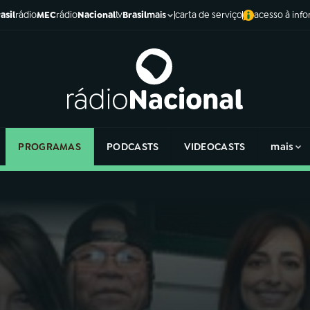
asil
rádio
MEC
rádio
Nacional
tv
Brasil
carta de serviço
acesso à inf
mais
PROGRAMAS
PODCASTS
VIDEOCASTS
mais