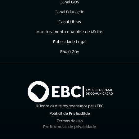
Canal GOV
(abre em nova aba)
Canal Educação
(abre em nova aba)
Canal Libras
(abre em nova aba)
Monitoramento e Análise de Mídias
(abre em nova aba)
Publicidade Legal
(abre em nova aba)
Rádio Gov
(abre em nova aba)
© Todos os direitos reservados pela EBC
Política de Privacidade
(abre em nova aba)
Termos de uso
(abre em nova aba)
Preferências de privacidade