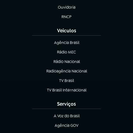
Ouvidoria
(abre em nova aba)
RNCP
(abre em nova aba)
Veículos
Agência Brasil
(abre em nova aba)
Rádio MEC
(abre em nova aba)
Rádio Nacional
Radioagência Nacional
(abre em nova aba)
TV Brasil
(abre em nova aba)
TV Brasil Internacional
(abre em nova aba)
Serviços
A Voz do Brasil
(abre em nova aba)
Agência GOV
(abre em nova aba)