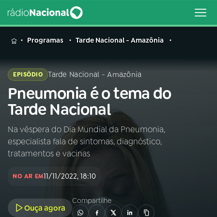
MENU
Programas
Tarde Nacional - Amazônia
Tarde Nacional - Amazônia
EPISÓDIO
Pneumonia é o tema do
Buscar
na
Tarde Nacional
Rádio
Buscar
Nacional
Na véspera do Dia Mundial da Pneumonia,
especialista fala de sintomas, diagnóstico,
AO VIVO
tratamentos e vacinas
11/11/2022, 18:10
01
INÍCIO
NO AR EM
Compartilhe
Ouça agora
02
A RÁDIO