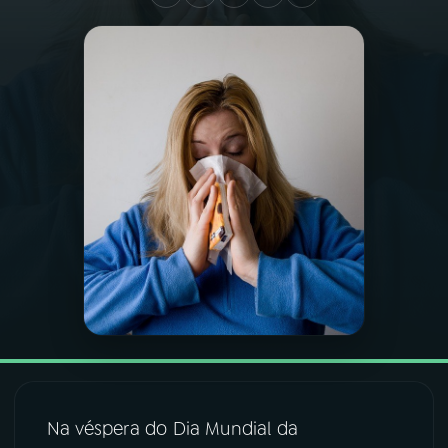
03
PROGRAMAÇÃO
04
PROGRAMAS
05
PODCASTS
06
VIDEOCASTS
07
ÚLTIMAS
08
FESTIVAL DE MÚSICA
Na
véspera do Dia Mundial da
ACOMPANHE A RÁDIO NACIONAL