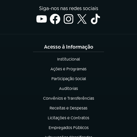
Siga-nos nas redes sociais
Acesso à Informação
Institucional
(abre em nova aba)
Ações e Programas
(abre em nova aba)
Participação Social
(abre em nova aba)
Auditorias
(abre em nova aba)
Convênios e Transferências
(abre em nova aba)
Receitas e Despesas
(abre em nova aba)
Licitações e Contratos
(abre em nova aba)
Empregados Públicos
(abre em nova aba)