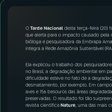
07
ÚLTIMAS
08
FESTIVAL DE MÚSICA
O
Tarde Nacional
desta terça-feira (20) 
ACOMPANHE A RÁDIO NACIONAL
que alerta para o impacto causado pela 
bióloga e pesquisadora da Embrapa Amaz
YouTube
Facebook
integra a Rede Amazônia Sustentável (RA
Instagram
X
Ela explicou o trabalho dos pesquisadore
TikTok
no Brasil, a degradação ambiental em pa
dificuldade esteve no fato de a degradaç
desmatamento, por exemplo. Em campo, o
aves e 156 besouros das áreas degradad
preservadas. O resultado foi tão surpree
revista científica
Nature
, uma das mais 