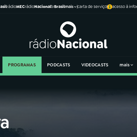
asil
rádio
MEC
rádio
Nacional
tv
Brasil
carta de serviço
acesso à inf
mais
PROGRAMAS
PODCASTS
VIDEOCASTS
mais
ra