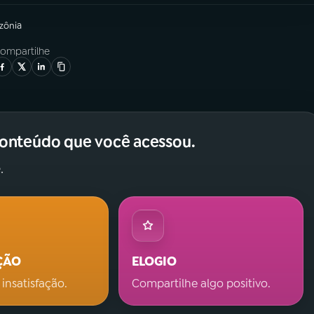
zônia
ompartilhe
conteúdo que você acessou.
.
ÇÃO
ELOGIO
 insatisfação.
Compartilhe algo positivo.