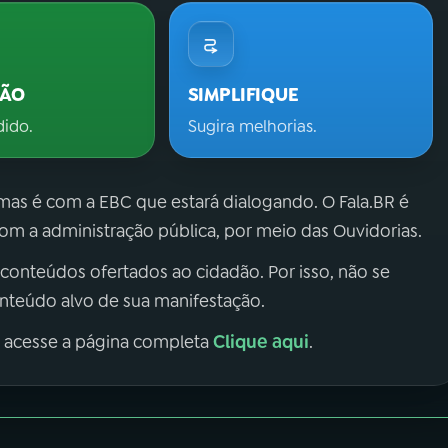
ÇÃO
SIMPLIFIQUE
dido.
Sugira melhorias.
 mas é com a EBC que estará dialogando. O Fala.BR é
m a administração pública, por meio das Ouvidorias.
 conteúdos ofertados ao cidadão. Por isso, não se
onteúdo alvo de sua manifestação.
Clique aqui
, acesse a página completa
.