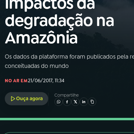
impactos da
Nacional
degradação na
01
INÍCIO
Amazônia
02
A RÁDIO
Os dados da plataforma foram publicados pela rev
03
PROGRAMAÇÃO
conceituadas do mundo
04
PROGRAMAS
21/06/2017, 11:34
NO AR EM
Compartilhe
05
PODCASTS
Ouça agora
06
VIDEOCASTS