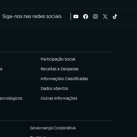
Siga-nos nas redes sociais
Participação Social
(abre em nova aba)
as
Receitas e Despesas
(abre em nova aba)
Informações Classificadas
(abre em nova aba)
Dados Abertos
(abre em nova aba)
Tecnológicos
Outras Informações
(abre em nova aba)
Governança Corporativa
(abre em nova aba)