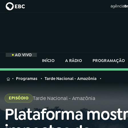
agência
Br
AO VIVO
INÍCIO
A RÁDIO
PROGRAMAÇÃO
MENU
Programas
Tarde Nacional - Amazônia
Buscar
na
Tarde Nacional - Amazônia
EPISÓDIO
Rádio
Buscar
Nacional
Plataforma most
Buscar
na
Rádio
AO VIVO