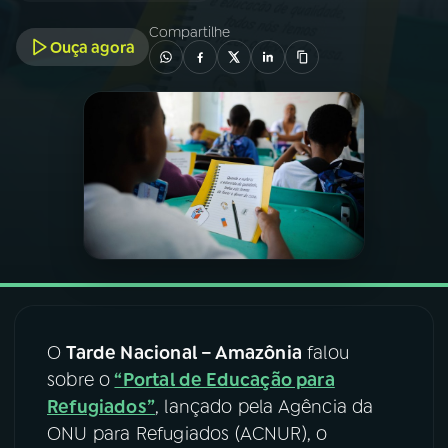
Compartilhe
Ouça agora
03
PROGRAMAÇÃO
04
PROGRAMAS
05
PODCASTS
06
VIDEOCASTS
07
ÚLTIMAS
O
Tarde Nacional – Amazônia
falou
sobre o
“Portal de Educação para
08
FESTIVAL DE MÚSICA
Refugiados”
, lançado pela Agência da
ONU para Refugiados (ACNUR), o
ACOMPANHE A RÁDIO NACIONAL