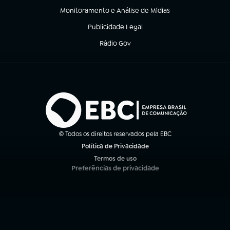
Monitoramento e Análise de Mídias
(abre em nova aba)
Publicidade Legal
(abre em nova aba)
Rádio Gov
(abre em nova aba)
© Todos os direitos reservados pela EBC
Política de Privacidade
(abre em nova aba)
Termos de uso
(abre em nova aba)
Preferências de privacidade