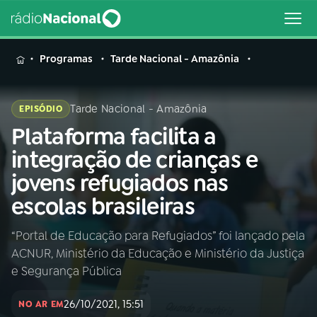
MENU
Programas
Tarde Nacional - Amazônia
Tarde Nacional - Amazônia
EPISÓDIO
Plataforma facilita a
Buscar
na
integração de crianças e
Rádio
Buscar
jovens refugiados nas
Nacional
escolas brasileiras
AO VIVO
“Portal de Educação para Refugiados” foi lançado pela
ACNUR, Ministério da Educação e Ministério da Justiça
01
INÍCIO
e Segurança Pública
26/10/2021, 15:51
02
A RÁDIO
NO AR EM