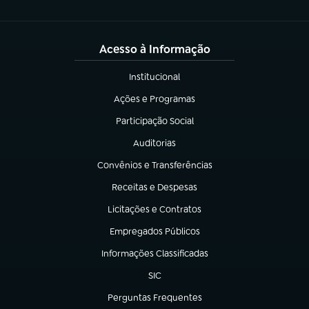
Acesso à Informação
Institucional
(abre em nova aba)
Ações e Programas
(abre em nova aba)
Participação Social
(abre em nova aba)
Auditorias
(abre em nova aba)
Convênios e Transferências
(abre em nova aba)
Receitas e Despesas
(abre em nova aba)
Licitações e Contratos
(abre em nova aba)
Empregados Públicos
(abre em nova aba)
Informações Classificadas
(abre em nova aba)
SIC
(abre em nova aba)
Perguntas Frequentes
(abre em nova aba)