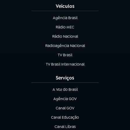
Veículos
Agência Brasil
(abre em nova aba)
Rádio MEC
(abre em nova aba)
Rádio Nacional
Radioagência Nacional
(abre em nova aba)
TV Brasil
(abre em nova aba)
TV Brasil Internacional
(abre em nova aba)
Serviços
A Voz do Brasil
(abre em nova aba)
Agência GOV
(abre em nova aba)
Canal GOV
(abre em nova aba)
Canal Educação
(abre em nova aba)
Canal Libras
(abre em nova aba)