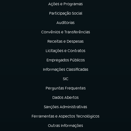
Ações e Programas
(abre em nova aba)
Participação Social
(abre em nova aba)
Auditorias
(abre em nova aba)
Convênios e Transferências
(abre em nova aba)
Receitas e Despesas
(abre em nova aba)
Licitações e Contratos
(abre em nova aba)
Empregados Públicos
(abre em nova aba)
Informações Classificadas
(abre em nova aba)
SIC
(abre em nova aba)
Perguntas Frequentes
(abre em nova aba)
Dados Abertos
(abre em nova aba)
Sanções Administrativas
(abre em nova aba)
Ferramentas e Aspectos Tecnológicos
(abre em nova aba)
Outras Informações
(abre em nova aba)