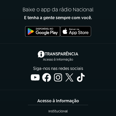
Baixe o app da rádio Nacional
E tenha a gente sempre com você.
(abre em nova aba)
TRANSPARÊNCIA
Acesso à Informação
Siga-nos nas redes sociais
Acesso à Informação
Institucional
(abre em nova aba)