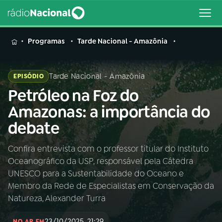
MENU
Programas
Tarde Nacional - Amazônia
Tarde Nacional - Amazônia
EPISÓDIO
Petróleo na Foz do
Buscar
na
Amazonas: a importância do
Rádio
Buscar
debate
Nacional
Confira entrevista com o professor titular do Instituto
AO VIVO
Oceanográfico da USP, responsável pela Cátedra
UNESCO para a Sustentabilidade do Oceano e
01
INÍCIO
Membro da Rede de Especialistas em Conservação da
Natureza, Alexander Turra
02
A RÁDIO
23/10/2025, 21:29
NO AR EM