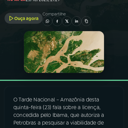
03
PROGRAMAÇÃO
Compartilhe
Ouça agora
04
PROGRAMAS
05
PODCASTS
06
VIDEOCASTS
07
ÚLTIMAS
O Tarde Nacional – Amazônia desta
quinta-feira (23) fala sobre a licença,
08
FESTIVAL DE MÚSICA
concedida pelo Ibama, que autoriza a
Petrobras a pesquisar a viabilidade de
ACOMPANHE A RÁDIO NACIONAL