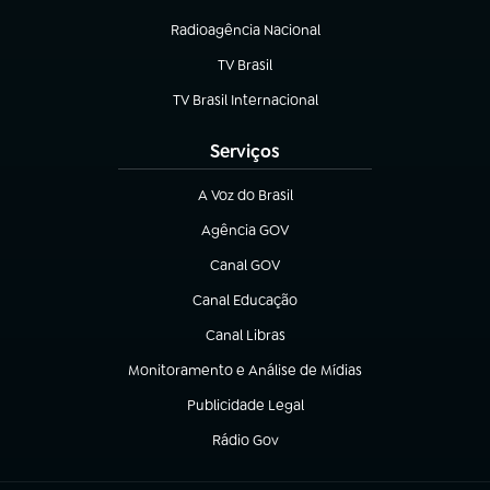
Radioagência Nacional
(abre em nova aba)
TV Brasil
(abre em nova aba)
TV Brasil Internacional
(abre em nova aba)
Serviços
A Voz do Brasil
(abre em nova aba)
Agência GOV
(abre em nova aba)
Canal GOV
(abre em nova aba)
Canal Educação
(abre em nova aba)
Canal Libras
(abre em nova aba)
Monitoramento e Análise de Mídias
(abre em nova aba)
Publicidade Legal
(abre em nova aba)
Rádio Gov
(abre em nova aba)