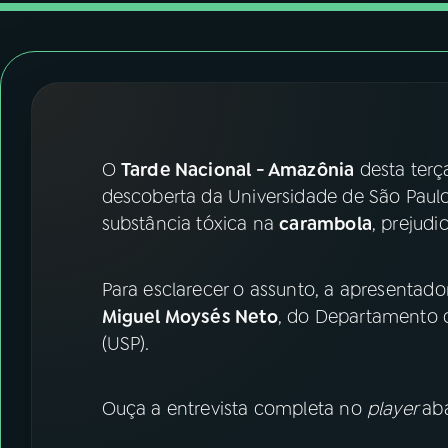
07
ÚLTIMAS
08
FESTIVAL DE MÚSICA
ACOMPANHE A RÁDIO NACIONAL
O
Tarde Nacional - Amazônia
desta terça
YouTube
Facebook
descoberta da Universidade de São Paulo
substância tóxica na
carambola
, prejud
Instagram
X
TikTok
Para esclarecer o assunto, a apresentad
Miguel Moysés Neto
, do Departamento 
(USP).
Ouça a entrevista completa no
player
aba