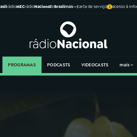
asil
rádio
MEC
rádio
Nacional
tv
Brasil
carta de serviço
acesso à inf
mais
PROGRAMAS
PODCASTS
VIDEOCASTS
mais