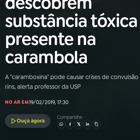
descobrem
Nacional
substância tóxica
01
INÍCIO
presente na
02
A RÁDIO
carambola
03
PROGRAMAÇÃO
A "caramboxina" pode causar crises de convulsã
04
PROGRAMAS
rins, alerta professor da USP
05
PODCASTS
19/02/2019, 17:30
NO AR EM
Compartilhe
Ouça agora
06
VIDEOCASTS