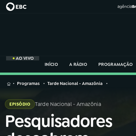
agência
Br
AO VIVO
INÍCIO
A RÁDIO
PROGRAMAÇÃO
MENU
Programas
Tarde Nacional - Amazônia
Buscar
na
Tarde Nacional - Amazônia
EPISÓDIO
Rádio
Buscar
Nacional
Pesquisadores
Buscar
na
Rádio
AO VIVO