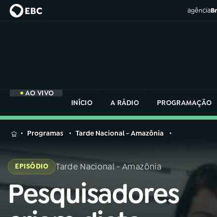
agência
Br
AO VIVO
INÍCIO
A RÁDIO
PROGRAMAÇÃO
MENU
Programas
Tarde Nacional - Amazônia
Buscar
na
Tarde Nacional - Amazônia
EPISÓDIO
Rádio
Buscar
Nacional
Pesquisadores
Buscar
na
Rádio
AO VIVO