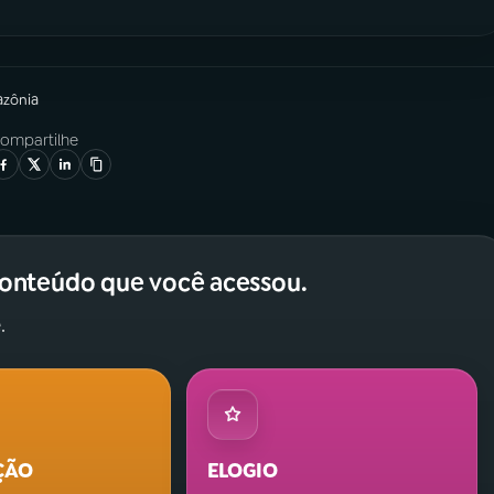
azônia
ompartilhe
conteúdo que você acessou.
.
ÇÃO
ELOGIO