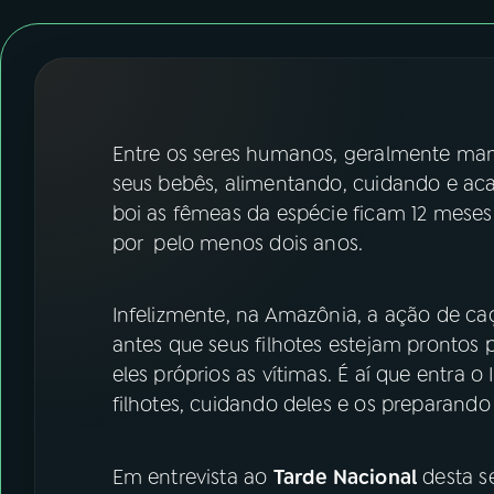
07
ÚLTIMAS
08
FESTIVAL DE MÚSICA
ACOMPANHE A RÁDIO NACIONAL
Entre os seres humanos, geralmente ma
seus bebês, alimentando, cuidando e a
YouTube
Facebook
boi as fêmeas da espécie ficam 12 mese
por pelo menos dois anos.
Instagram
X
TikTok
Infelizmente, na Amazônia, a ação de c
antes que seus filhotes estejam prontos
eles próprios as vítimas. É aí que entra 
filhotes, cuidando deles e os preparando
Em entrevista ao
Tarde Nacional
desta se