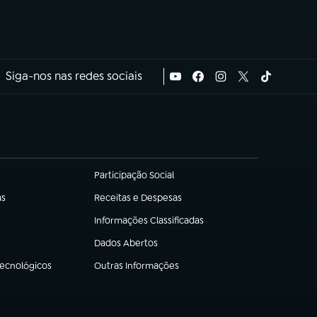
Siga-nos nas redes sociais
Participação Social
(abre em nova aba)
as
Receitas e Despesas
(abre em nova aba)
Informações Classificadas
(abre em nova aba)
Dados Abertos
(abre em nova aba)
Tecnológicos
Outras Informações
(abre em nova aba)