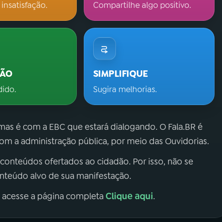
 insatisfação.
Compartilhe algo positivo.
ÇÃO
SIMPLIFIQUE
dido.
Sugira melhorias.
 mas é com a EBC que estará dialogando. O Fala.BR é
m a administração pública, por meio das Ouvidorias.
 conteúdos ofertados ao cidadão. Por isso, não se
onteúdo alvo de sua manifestação.
Clique aqui
, acesse a página completa
.