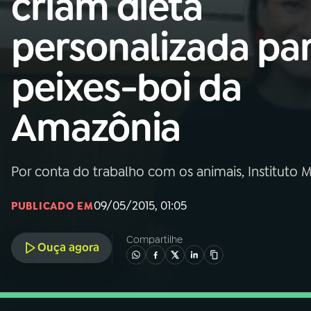
criam dieta
Nacional
personalizada pa
01
INÍCIO
peixes-boi da
02
A RÁDIO
Amazônia
03
PROGRAMAÇÃO
Por conta do trabalho com os animais, Instituto M
04
PROGRAMAS
09/05/2015, 01:05
PUBLICADO EM
05
PODCASTS
Compartilhe
Ouça agora
06
VIDEOCASTS