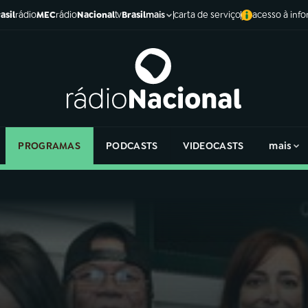
asil
rádio
MEC
rádio
Nacional
tv
Brasil
carta de serviço
acesso à inf
mais
PROGRAMAS
PODCASTS
VIDEOCASTS
mais