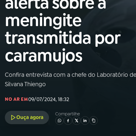
alerta sobre a
Nacional
meningite
01
INÍCIO
transmitida por
02
A RÁDIO
caramujos
03
PROGRAMAÇÃO
Confira entrevista com a chefe do Laboratório de
04
PROGRAMAS
Silvana Thiengo
05
PODCASTS
09/07/2024, 18:32
NO AR EM
Compartilhe
Ouça agora
06
VIDEOCASTS