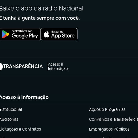
Baixe o app da rádio Nacional
E tenha a gente sempre com você.
Acesso à
TRANSPARÊNCIA
abre em nova aba)
Informação
Acesso à Informação
Institucional
Ações e Programas
(abre em nova aba)
(abre em nova aba)
Auditorias
Convênios e Transferênci
(abre em nova aba)
(abre em nova aba)
Licitações e Contratos
Empregados Públicos
(abre em nova aba)
(abre em nova aba)