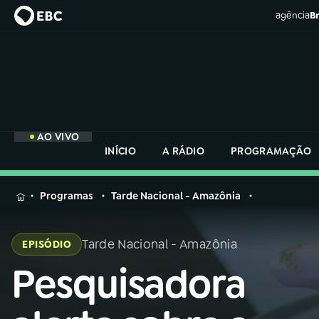
agência
Br
AO VIVO
INÍCIO
A RÁDIO
PROGRAMAÇÃO
MENU
Programas
Tarde Nacional - Amazônia
Buscar
na
Tarde Nacional - Amazônia
EPISÓDIO
Rádio
Buscar
Nacional
Pesquisadora
Buscar
na
Rádio
AO VIVO