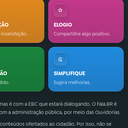
ÇÃO
ELOGIO
 insatisfação.
Compartilhe algo positivo.
ÇÃO
SIMPLIFIQUE
dido.
Sugira melhorias.
 mas é com a EBC que estará dialogando. O Fala.BR é
m a administração pública, por meio das Ouvidorias.
 conteúdos ofertados ao cidadão. Por isso, não se