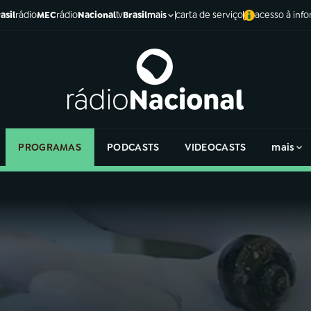
asil
rádio
MEC
rádio
Nacional
tv
Brasil
carta de serviço
acesso à inf
mais
PROGRAMAS
PODCASTS
VIDEOCASTS
mais