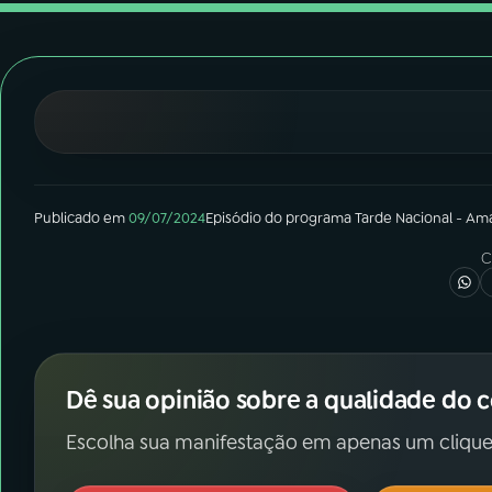
07
ÚLTIMAS
08
FESTIVAL DE MÚSICA
ACOMPANHE A RÁDIO NACIONAL
YouTube
Facebook
Publicado em
09/07/2024
Episódio
do programa
Tarde Nacional - Am
Instagram
X
C
TikTok
Dê sua opinião sobre a qualidade do 
Escolha sua manifestação em apenas um clique