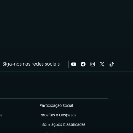
Siga-nos nas redes sociais
Participação Social
(abre em nova aba)
as
Receitas e Despesas
(abre em nova aba)
Informações Classificadas
(abre em nova aba)