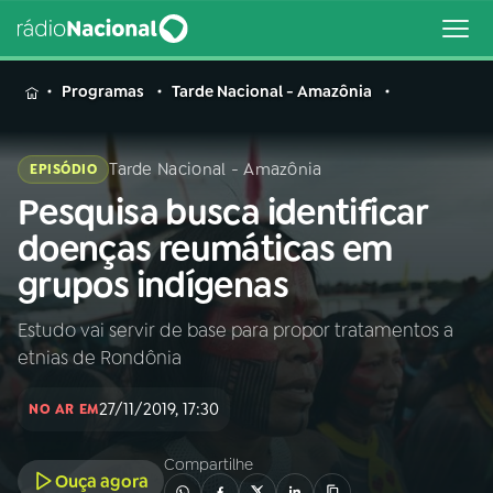
MENU
Programas
Tarde Nacional - Amazônia
Tarde Nacional - Amazônia
EPISÓDIO
Pesquisa busca identificar
Buscar
na
doenças reumáticas em
Rádio
Buscar
grupos indígenas
Nacional
Estudo vai servir de base para propor tratamentos a
AO VIVO
etnias de Rondônia
01
INÍCIO
27/11/2019, 17:30
NO AR EM
Compartilhe
02
A RÁDIO
Ouça agora