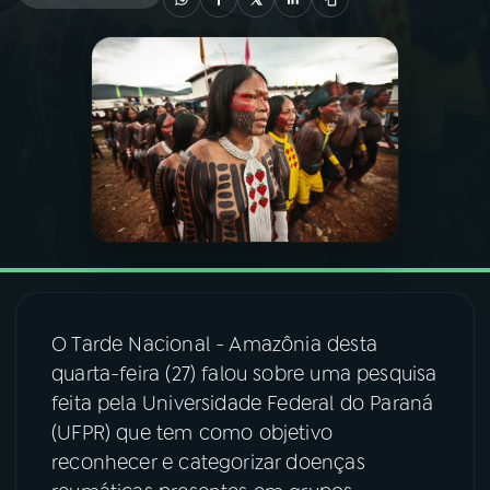
03
PROGRAMAÇÃO
04
PROGRAMAS
05
PODCASTS
06
VIDEOCASTS
O Tarde Nacional - Amazônia desta
07
ÚLTIMAS
quarta-feira (27) falou sobre uma pesquisa
feita pela Universidade Federal do Paraná
08
FESTIVAL DE MÚSICA
(UFPR) que tem como objetivo
reconhecer e categorizar doenças
ACOMPANHE A RÁDIO NACIONAL