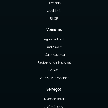
Diretoria
(abre em nova aba)
Ouvidoria
(abre em nova aba)
RNCP
(abre em nova aba)
Veículos
Agência Brasil
(abre em nova aba)
Rádio MEC
(abre em nova aba)
Rádio Nacional
Radioagência Nacional
(abre em nova aba)
TV Brasil
(abre em nova aba)
TV Brasil Internacional
(abre em nova aba)
Serviços
A Voz do Brasil
(abre em nova aba)
Agência GOV