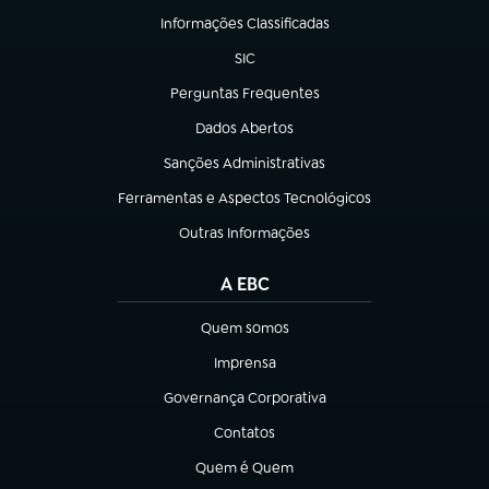
Informações Classificadas
(abre em nova aba)
SIC
(abre em nova aba)
Perguntas Frequentes
(abre em nova aba)
Dados Abertos
(abre em nova aba)
Sanções Administrativas
(abre em nova aba)
Ferramentas e Aspectos Tecnológicos
(abre em nova aba)
Outras Informações
(abre em nova aba)
A EBC
Quem somos
(abre em nova aba)
Imprensa
(abre em nova aba)
Governança Corporativa
(abre em nova aba)
Contatos
(abre em nova aba)
Quem é Quem
(abre em nova aba)