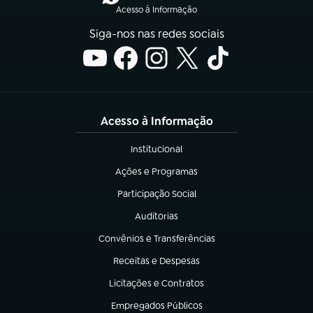
Acesso à Informação
Siga-nos nas redes sociais
Acesso à Informação
Institucional
(abre em nova aba)
Ações e Programas
(abre em nova aba)
Participação Social
(abre em nova aba)
Auditorias
(abre em nova aba)
Convênios e Transferências
(abre em nova aba)
Receitas e Despesas
(abre em nova aba)
Licitações e Contratos
(abre em nova aba)
Empregados Públicos
(abre em nova aba)