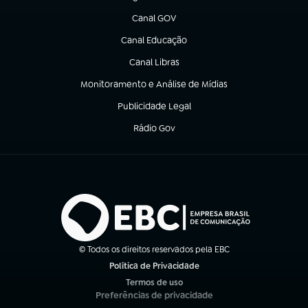
(abre em nova aba)
Canal GOV
(abre em nova aba)
Canal Educação
(abre em nova aba)
Canal Libras
(abre em nova aba)
Monitoramento e Análise de Mídias
(abre em nova aba)
Publicidade Legal
(abre em nova aba)
Rádio Gov
(abre em nova aba)
© Todos os direitos reservados pela EBC
Política de Privacidade
(abre em nova aba)
Termos de uso
(abre em nova aba)
Preferências de privacidade