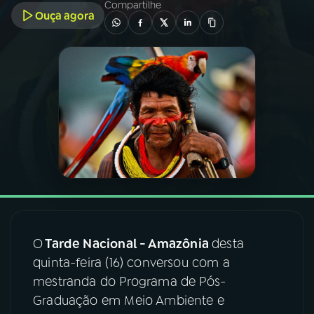
Compartilhe
Ouça agora
03
PROGRAMAÇÃO
04
PROGRAMAS
05
PODCASTS
06
VIDEOCASTS
07
ÚLTIMAS
O
Tarde Nacional - Amazônia
desta
quinta-feira (16) conversou com a
08
FESTIVAL DE MÚSICA
mestranda do Programa de Pós-
Graduação em Meio Ambiente e
ACOMPANHE A RÁDIO NACIONAL