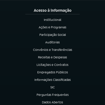
Acesso à Informação
Institucional
(abre em nova aba)
Ações e Programas
(abre em nova aba)
Participação Social
(abre em nova aba)
Auditorias
(abre em nova aba)
Convênios e Transferências
(abre em nova aba)
Receitas e Despesas
(abre em nova aba)
Licitações e Contratos
(abre em nova aba)
Empregados Públicos
(abre em nova aba)
Informações Classificadas
(abre em nova aba)
SIC
(abre em nova aba)
Perguntas Frequentes
(abre em nova aba)
Dados Abertos
(abre em nova aba)