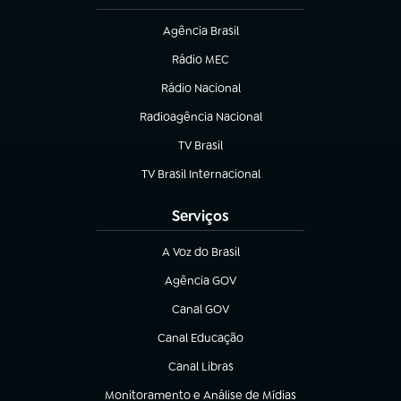
Agência Brasil
(abre em nova aba)
Rádio MEC
(abre em nova aba)
Rádio Nacional
Radioagência Nacional
(abre em nova aba)
TV Brasil
(abre em nova aba)
TV Brasil Internacional
(abre em nova aba)
Serviços
A Voz do Brasil
(abre em nova aba)
Agência GOV
(abre em nova aba)
Canal GOV
(abre em nova aba)
Canal Educação
(abre em nova aba)
Canal Libras
(abre em nova aba)
Monitoramento e Análise de Mídias
(abre em nova aba)