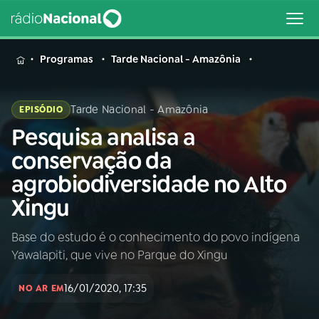
MENU
Programas
Tarde Nacional - Amazônia
Tarde Nacional - Amazônia
EPISÓDIO
Pesquisa analisa a
Buscar
na
conservação da
Rádio
Buscar
agrobiodiversidade no Alto
Nacional
Xingu
AO VIVO
Base do estudo é o conhecimento do povo indígena
Yawalapiti, que vive no Parque do Xingu
01
INÍCIO
16/01/2020, 17:35
NO AR EM
02
A RÁDIO