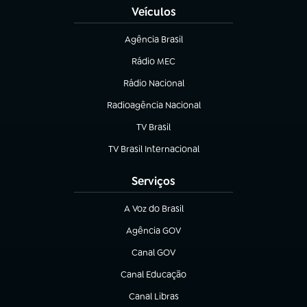
Veículos
Agência Brasil
(abre em nova aba)
Rádio MEC
(abre em nova aba)
Rádio Nacional
Radioagência Nacional
(abre em nova aba)
TV Brasil
(abre em nova aba)
TV Brasil Internacional
(abre em nova aba)
Serviços
A Voz do Brasil
(abre em nova aba)
Agência GOV
(abre em nova aba)
Canal GOV
(abre em nova aba)
Canal Educação
(abre em nova aba)
Canal Libras
(abre em nova aba)