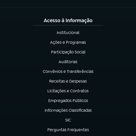
Acesso à Informação
Institucional
(abre em nova aba)
Ações e Programas
(abre em nova aba)
Participação Social
(abre em nova aba)
Auditorias
(abre em nova aba)
Convênios e Transferências
(abre em nova aba)
Receitas e Despesas
(abre em nova aba)
Licitações e Contratos
(abre em nova aba)
Empregados Públicos
(abre em nova aba)
Informações Classificadas
(abre em nova aba)
SIC
(abre em nova aba)
Perguntas Frequentes
(abre em nova aba)