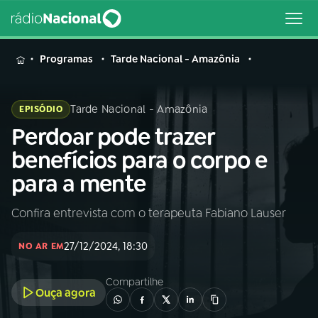
MENU
Programas
Tarde Nacional - Amazônia
Tarde Nacional - Amazônia
EPISÓDIO
Perdoar pode trazer
Buscar
na
benefícios para o corpo e
Rádio
Buscar
para a mente
Nacional
Confira entrevista com o terapeuta Fabiano Lauser
AO VIVO
27/12/2024, 18:30
NO AR EM
01
INÍCIO
Compartilhe
Ouça agora
02
A RÁDIO