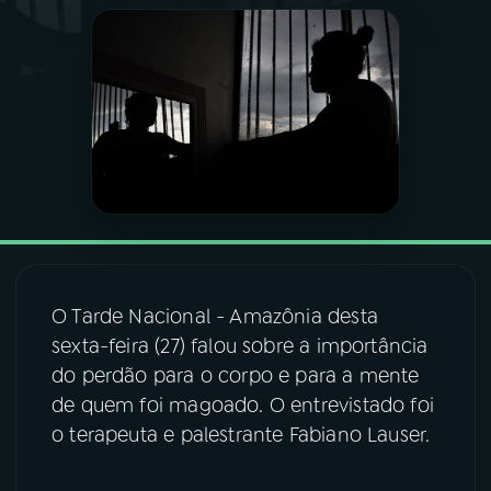
03
PROGRAMAÇÃO
04
PROGRAMAS
05
PODCASTS
06
VIDEOCASTS
O Tarde Nacional - Amazônia desta
07
ÚLTIMAS
sexta-feira (27) falou sobre a importância
do perdão para o corpo e para a mente
de quem foi magoado. O entrevistado foi
08
FESTIVAL DE MÚSICA
o terapeuta e palestrante Fabiano Lauser.
ACOMPANHE A RÁDIO NACIONAL