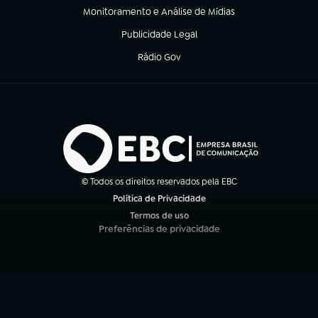
Monitoramento e Análise de Mídias
(abre em nova aba)
Publicidade Legal
(abre em nova aba)
Rádio Gov
(abre em nova aba)
© Todos os direitos reservados pela EBC
Política de Privacidade
(abre em nova aba)
Termos de uso
(abre em nova aba)
Preferências de privacidade