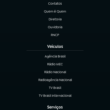
Contatos
(abre em nova aba)
Quem é Quem
(abre em nova aba)
Diretoria
(abre em nova aba)
Ouvidoria
(abre em nova aba)
RNCP
(abre em nova aba)
Veículos
Agência Brasil
(abre em nova aba)
Rádio MEC
(abre em nova aba)
Rádio Nacional
Radioagência Nacional
(abre em nova aba)
TV Brasil
(abre em nova aba)
TV Brasil Internacional
(abre em nova aba)
Serviços