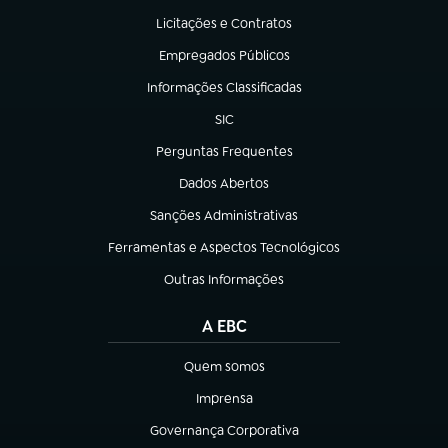
Licitações e Contratos
(abre em nova aba)
Empregados Públicos
(abre em nova aba)
Informações Classificadas
(abre em nova aba)
SIC
(abre em nova aba)
Perguntas Frequentes
(abre em nova aba)
Dados Abertos
(abre em nova aba)
Sanções Administrativas
(abre em nova aba)
Ferramentas e Aspectos Tecnológicos
(abre em nova aba)
Outras Informações
(abre em nova aba)
A EBC
Quem somos
(abre em nova aba)
Imprensa
(abre em nova aba)
Governança Corporativa
(abre em nova aba)