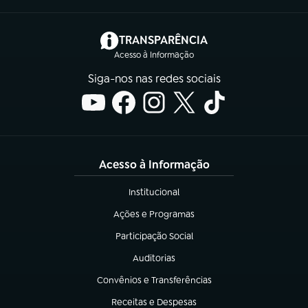
(abre em nova aba)
TRANSPARÊNCIA
Acesso à Informação
Siga-nos nas redes sociais
Acesso à Informação
Institucional
(abre em nova aba)
Ações e Programas
(abre em nova aba)
Participação Social
(abre em nova aba)
Auditorias
(abre em nova aba)
Convênios e Transferências
(abre em nova aba)
Receitas e Despesas
(abre em nova aba)