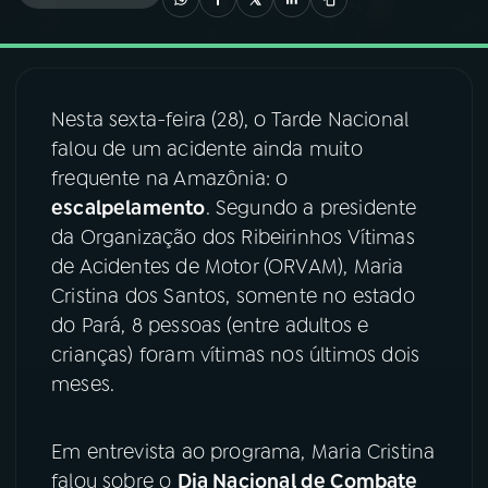
03
PROGRAMAÇÃO
Nesta sexta-feira (28), o Tarde Nacional
04
PROGRAMAS
falou de um acidente ainda muito
frequente na Amazônia: o
05
PODCASTS
escalpelamento
. Segundo a presidente
da Organização dos Ribeirinhos Vítimas
de Acidentes de Motor (ORVAM), Maria
06
VIDEOCASTS
Cristina dos Santos, somente no estado
do Pará, 8 pessoas (entre adultos e
07
ÚLTIMAS
crianças) foram vítimas nos últimos dois
meses.
08
FESTIVAL DE MÚSICA
Em entrevista ao programa, Maria Cristina
falou sobre o
Dia Nacional de Combate
ACOMPANHE A RÁDIO NACIONAL