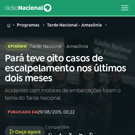
MENU
Programas
Tarde Nacional - Amazônia
Tarde Nacional - Amazônia
EPISÓDIO
Pará teve oito casos de
Buscar
na
escalpelamento nos últimos
Rádio
Buscar
dois meses
Nacional
Acidentes com motores de embarcações foram o
AO VIVO
tema do Tarde Nacional
01
INÍCIO
29/08/2015, 00:22
PUBLICADO EM
Compartilhe
02
A RÁDIO
Ouça agora