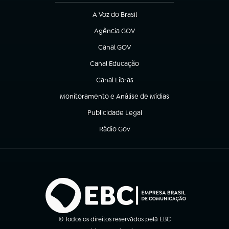
A Voz do Brasil
(abre em nova aba)
Agência GOV
(abre em nova aba)
Canal GOV
(abre em nova aba)
Canal Educação
(abre em nova aba)
Canal Libras
(abre em nova aba)
Monitoramento e Análise de Mídias
(abre em nova aba)
Publicidade Legal
(abre em nova aba)
Rádio Gov
(abre em nova aba)
© Todos os direitos reservados pela EBC