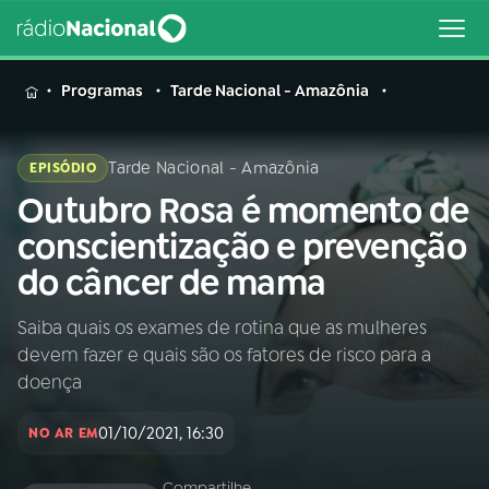
MENU
Programas
Tarde Nacional - Amazônia
Tarde Nacional - Amazônia
EPISÓDIO
Outubro Rosa é momento de
Buscar
na
conscientização e prevenção
Rádio
Buscar
do câncer de mama
Nacional
Saiba quais os exames de rotina que as mulheres
AO VIVO
devem fazer e quais são os fatores de risco para a
doença
01
INÍCIO
01/10/2021, 16:30
NO AR EM
02
A RÁDIO
Compartilhe