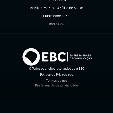
(abre em nova aba)
Monitoramento e Análise de Mídias
(abre em nova aba)
Publicidade Legal
(abre em nova aba)
Rádio Gov
(abre em nova aba)
© Todos os direitos reservados pela EBC
Política de Privacidade
(abre em nova aba)
Termos de uso
(abre em nova aba)
Preferências de privacidade