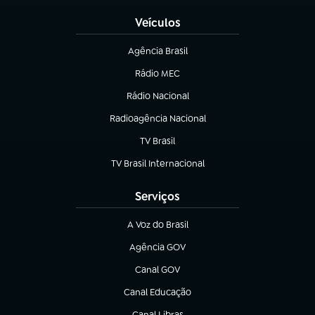
Veículos
Agência Brasil
(abre em nova aba)
Rádio MEC
(abre em nova aba)
Rádio Nacional
Radioagência Nacional
(abre em nova aba)
TV Brasil
(abre em nova aba)
TV Brasil Internacional
(abre em nova aba)
Serviços
A Voz do Brasil
(abre em nova aba)
Agência GOV
(abre em nova aba)
Canal GOV
(abre em nova aba)
Canal Educação
(abre em nova aba)
Canal Libras