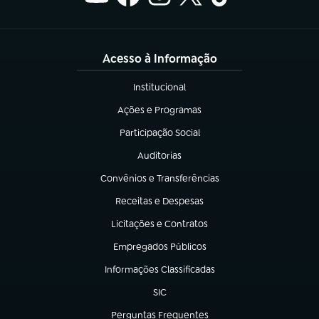
Acesso à Informação
Institucional
(abre em nova aba)
Ações e Programas
(abre em nova aba)
Participação Social
(abre em nova aba)
Auditorias
(abre em nova aba)
Convênios e Transferências
(abre em nova aba)
Receitas e Despesas
(abre em nova aba)
Licitações e Contratos
(abre em nova aba)
Empregados Públicos
(abre em nova aba)
Informações Classificadas
(abre em nova aba)
SIC
(abre em nova aba)
Perguntas Frequentes