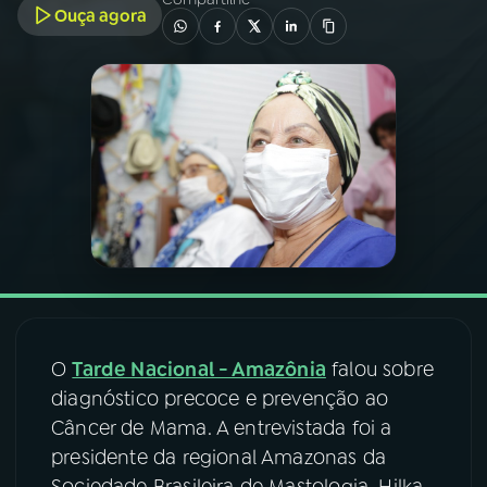
Ouça agora
03
PROGRAMAÇÃO
04
PROGRAMAS
05
PODCASTS
06
VIDEOCASTS
07
ÚLTIMAS
O
Tarde Nacional - Amazônia
falou sobre
diagnóstico precoce e prevenção ao
08
FESTIVAL DE MÚSICA
Câncer de Mama. A entrevistada foi a
presidente da regional Amazonas da
ACOMPANHE A RÁDIO NACIONAL
Sociedade Brasileira de Mastologia, Hilka