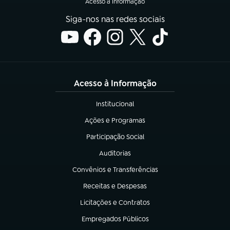
Acesso à Informação
Siga-nos nas redes sociais
Acesso à Informação
Institucional
(abre em nova aba)
Ações e Programas
(abre em nova aba)
Participação Social
(abre em nova aba)
Auditorias
(abre em nova aba)
Convênios e Transferências
(abre em nova aba)
Receitas e Despesas
(abre em nova aba)
Licitações e Contratos
(abre em nova aba)
Empregados Públicos
(abre em nova aba)