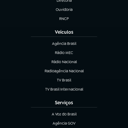
Diretoria
(abre em nova aba)
Ouvidoria
(abre em nova aba)
RNCP
(abre em nova aba)
Veículos
Agência Brasil
(abre em nova aba)
Rádio MEC
(abre em nova aba)
Rádio Nacional
Radioagência Nacional
(abre em nova aba)
TV Brasil
(abre em nova aba)
TV Brasil Internacional
(abre em nova aba)
Serviços
A Voz do Brasil
(abre em nova aba)
Agência GOV
(abre em nova aba)