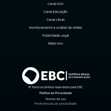
Canal GOV
(abre em nova aba)
Canal Educação
(abre em nova aba)
Canal Libras
(abre em nova aba)
Monitoramento e Análise de Mídias
(abre em nova aba)
Publicidade Legal
(abre em nova aba)
Rádio Gov
(abre em nova aba)
© Todos os direitos reservados pela EBC
Política de Privacidade
(abre em nova aba)
Termos de uso
(abre em nova aba)
Preferências de privacidade