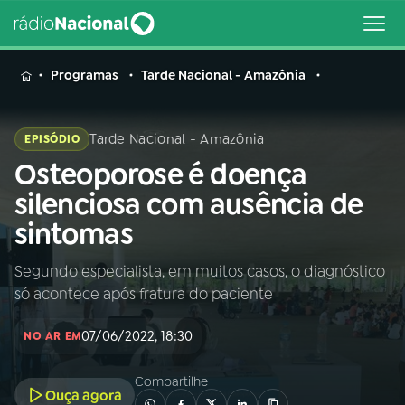
MENU
Programas
Tarde Nacional - Amazônia
Tarde Nacional - Amazônia
EPISÓDIO
Osteoporose é doença
Buscar
na
silenciosa com ausência de
Rádio
Buscar
sintomas
Nacional
Segundo especialista, em muitos casos, o diagnóstico
AO VIVO
só acontece após fratura do paciente
01
INÍCIO
07/06/2022, 18:30
NO AR EM
Compartilhe
02
A RÁDIO
Ouça agora