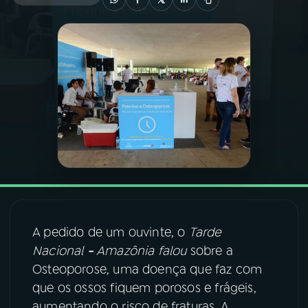
03
PROGRAMAÇÃO
04
PROGRAMAS
05
PODCASTS
06
VIDEOCASTS
07
ÚLTIMAS
A pedido de um ouvinte, o
Tarde
Nacional
-
Amazônia falou
sobre a
08
FESTIVAL DE MÚSICA
Osteoporose, uma doença que faz com
que os ossos fiquem porosos e frágeis,
ACOMPANHE A RÁDIO NACIONAL
aumentando o risco de fraturas. A