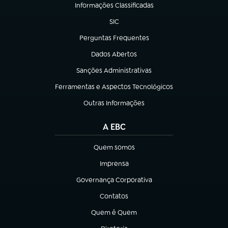
Informações Classificadas
(abre em nova aba)
SIC
(abre em nova aba)
Perguntas Frequentes
(abre em nova aba)
Dados Abertos
(abre em nova aba)
Sanções Administrativas
(abre em nova aba)
Ferramentas e Aspectos Tecnológicos
(abre em nova aba)
Outras Informações
(abre em nova aba)
A EBC
Quem somos
(abre em nova aba)
Imprensa
(abre em nova aba)
Governança Corporativa
(abre em nova aba)
Contatos
(abre em nova aba)
Quem é Quem
(abre em nova aba)