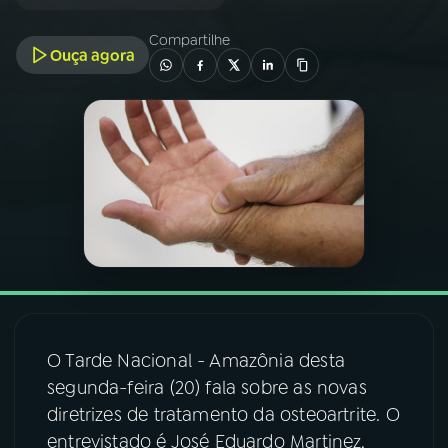
Compartilhe
03
PROGRAMAÇÃO
Ouça agora
04
PROGRAMAS
05
PODCASTS
06
VIDEOCASTS
07
ÚLTIMAS
O Tarde Nacional - Amazônia desta
08
FESTIVAL DE MÚSICA
segunda-feira (20) fala sobre as novas
diretrizes de tratamento da osteoartrite. O
entrevistado é José Eduardo Martinez,
ACOMPANHE A RÁDIO NACIONAL