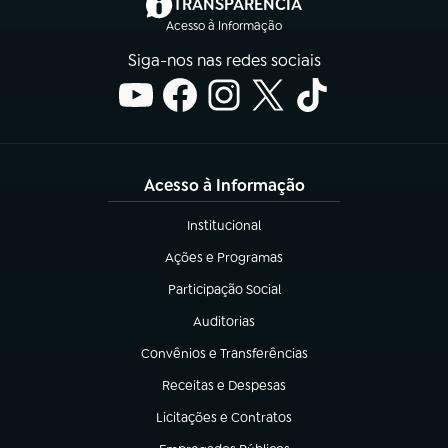
(abre em nova aba)
TRANSPARÊNCIA
Acesso à Informação
Siga-nos nas redes sociais
Acesso à Informação
Institucional
(abre em nova aba)
Ações e Programas
(abre em nova aba)
Participação Social
(abre em nova aba)
Auditorias
(abre em nova aba)
Convênios e Transferências
(abre em nova aba)
Receitas e Despesas
(abre em nova aba)
Licitações e Contratos
(abre em nova aba)