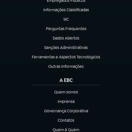
Empregados Públicos
(abre em nova aba)
Informações Classificadas
(abre em nova aba)
SIC
(abre em nova aba)
Perguntas Frequentes
(abre em nova aba)
Dados Abertos
(abre em nova aba)
Sanções Administrativas
(abre em nova aba)
Ferramentas e Aspectos Tecnológicos
(abre em nova aba)
Outras Informações
(abre em nova aba)
A EBC
Quem somos
(abre em nova aba)
Imprensa
(abre em nova aba)
Governança Corporativa
(abre em nova aba)
Contatos
(abre em nova aba)
Quem é Quem
(abre em nova aba)