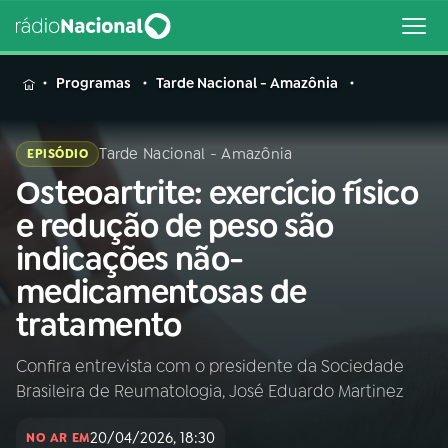
MENU
Programas
Tarde Nacional - Amazônia
Tarde Nacional - Amazônia
EPISÓDIO
Osteoartrite: exercício físico
Buscar
na
e redução de peso são
Rádio
Buscar
indicações não-
Nacional
medicamentosas de
AO VIVO
tratamento
Confira entrevista com o presidente da Sociedade
01
INÍCIO
Brasileira de Reumatologia, José Eduardo Martinez
02
A RÁDIO
20/04/2026, 18:30
NO AR EM