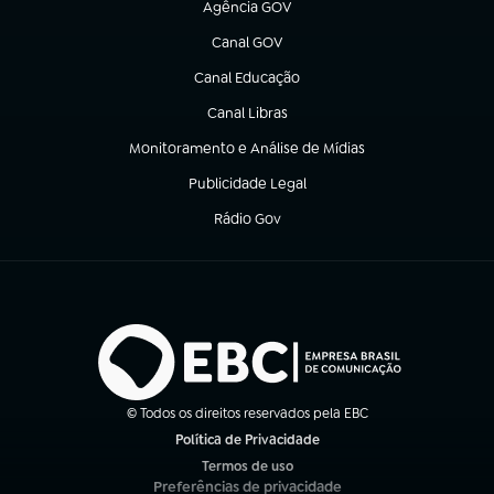
Agência GOV
(abre em nova aba)
Canal GOV
(abre em nova aba)
Canal Educação
(abre em nova aba)
Canal Libras
(abre em nova aba)
Monitoramento e Análise de Mídias
(abre em nova aba)
Publicidade Legal
(abre em nova aba)
Rádio Gov
(abre em nova aba)
© Todos os direitos reservados pela EBC
Política de Privacidade
(abre em nova aba)
Termos de uso
(abre em nova aba)
Preferências de privacidade