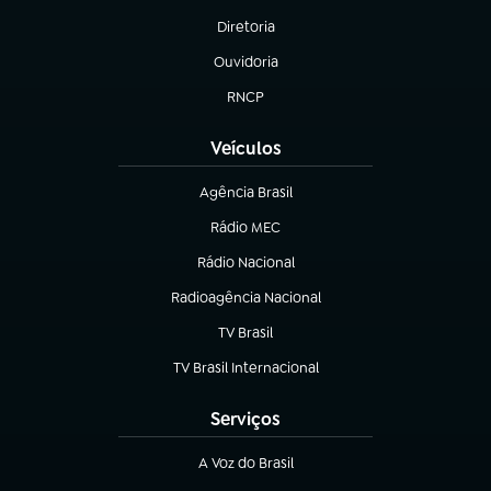
Diretoria
(abre em nova aba)
Ouvidoria
(abre em nova aba)
RNCP
(abre em nova aba)
Veículos
Agência Brasil
(abre em nova aba)
Rádio MEC
(abre em nova aba)
Rádio Nacional
Radioagência Nacional
(abre em nova aba)
TV Brasil
(abre em nova aba)
TV Brasil Internacional
(abre em nova aba)
Serviços
A Voz do Brasil
(abre em nova aba)