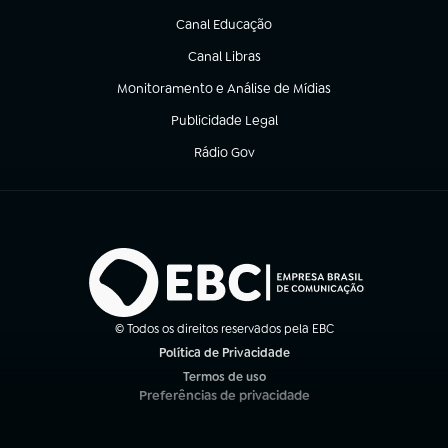
Canal Educação
(abre em nova aba)
Canal Libras
(abre em nova aba)
Monitoramento e Análise de Mídias
(abre em nova aba)
Publicidade Legal
(abre em nova aba)
Rádio Gov
(abre em nova aba)
© Todos os direitos reservados pela EBC
Política de Privacidade
(abre em nova aba)
Termos de uso
(abre em nova aba)
Preferências de privacidade