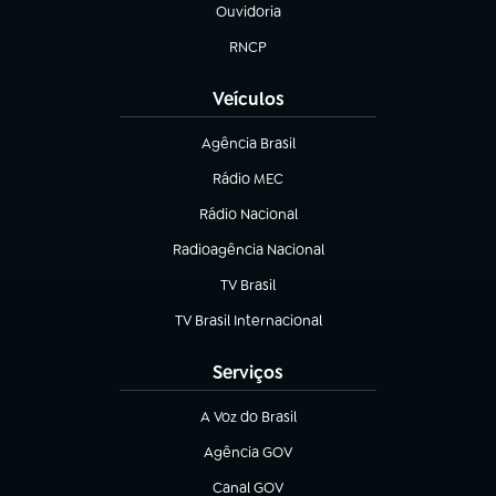
Ouvidoria
(abre em nova aba)
RNCP
(abre em nova aba)
Veículos
Agência Brasil
(abre em nova aba)
Rádio MEC
(abre em nova aba)
Rádio Nacional
Radioagência Nacional
(abre em nova aba)
TV Brasil
(abre em nova aba)
TV Brasil Internacional
(abre em nova aba)
Serviços
A Voz do Brasil
(abre em nova aba)
Agência GOV
(abre em nova aba)
Canal GOV
(abre em nova aba)