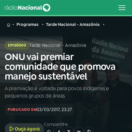
MENU
Programas
Tarde Nacional - Amazônia
Tarde Nacional - Amazônia
EPISÓDIO
ONU vai premiar
Buscar
na
comunidade que promova
Rádio
Buscar
manejo sustentável
Nacional
A premiação é voltada para povos indígenas e
AO VIVO
pequenos grupos de áreas
01
INÍCIO
03/03/2017, 23:27
PUBLICADO EM
Compartilhe
02
A RÁDIO
Ouça agora