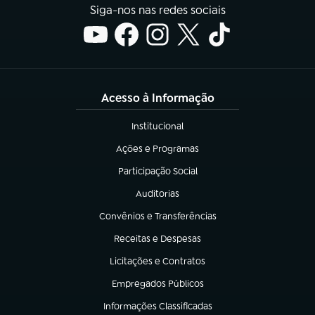
Siga-nos nas redes sociais
Acesso à Informação
Institucional
(abre em nova aba)
Ações e Programas
(abre em nova aba)
Participação Social
(abre em nova aba)
Auditorias
(abre em nova aba)
Convênios e Transferências
(abre em nova aba)
Receitas e Despesas
(abre em nova aba)
Licitações e Contratos
(abre em nova aba)
Empregados Públicos
(abre em nova aba)
Informações Classificadas
(abre em nova aba)