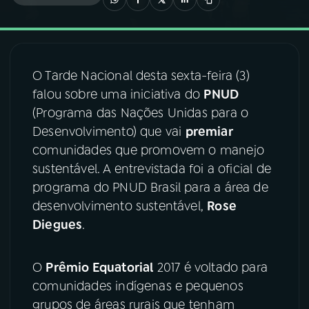
03
PROGRAMAÇÃO
O Tarde Nacional desta sexta-feira (3)
04
PROGRAMAS
falou sobre uma iniciativa do
PNUD
(Programa das Nações Unidas para o
05
PODCASTS
Desenvolvimento) que vai
premiar
comunidades que promovem o manejo
sustentável. A entrevistada foi a oficial de
06
VIDEOCASTS
programa do PNUD Brasil para a área de
desenvolvimento sustentável,
Rose
07
ÚLTIMAS
Diegues
.
08
FESTIVAL DE MÚSICA
O
Prêmio Equatorial
2017 é voltado para
comunidades indígenas e pequenos
grupos de áreas rurais que tenham
ACOMPANHE A RÁDIO NACIONAL