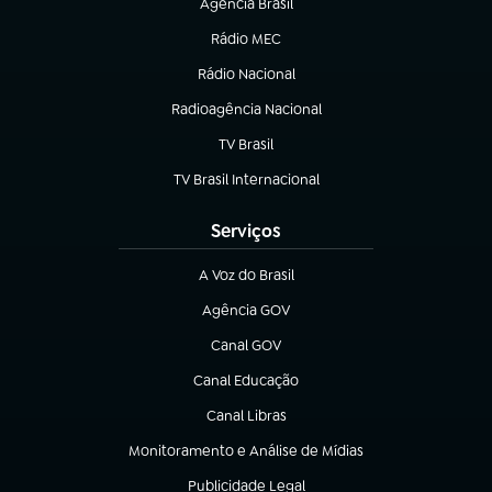
Agência Brasil
(abre em nova aba)
Rádio MEC
(abre em nova aba)
Rádio Nacional
Radioagência Nacional
(abre em nova aba)
TV Brasil
(abre em nova aba)
TV Brasil Internacional
(abre em nova aba)
Serviços
A Voz do Brasil
(abre em nova aba)
Agência GOV
(abre em nova aba)
Canal GOV
(abre em nova aba)
Canal Educação
(abre em nova aba)
Canal Libras
(abre em nova aba)
Monitoramento e Análise de Mídias
(abre em nova aba)
Publicidade Legal