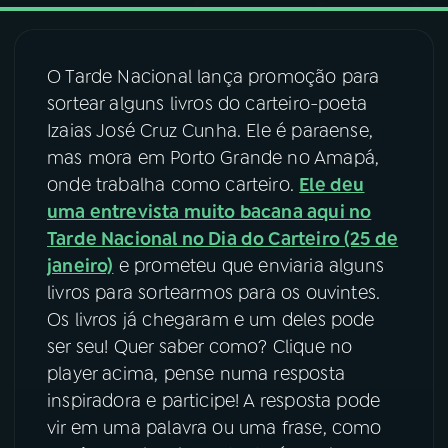
03
PROGRAMAÇÃO
O Tarde Nacional lança promoção para
sortear alguns livros do carteiro-poeta
04
PROGRAMAS
Izaias José Cruz Cunha. Ele é paraense,
mas mora em Porto Grande no Amapá,
05
PODCASTS
onde trabalha como carteiro.
Ele deu
uma entrevista muito bacana aqui no
Tarde Nacional no Dia do Carteiro (25 de
06
VIDEOCASTS
janeiro)
e prometeu que enviaria alguns
livros para sortearmos para os ouvintes.
07
ÚLTIMAS
Os livros já chegaram e um deles pode
ser seu! Quer saber como? Clique no
player acima, pense numa resposta
08
FESTIVAL DE MÚSICA
inspiradora e participe! A resposta pode
vir em uma palavra ou uma frase, como
ACOMPANHE A RÁDIO NACIONAL