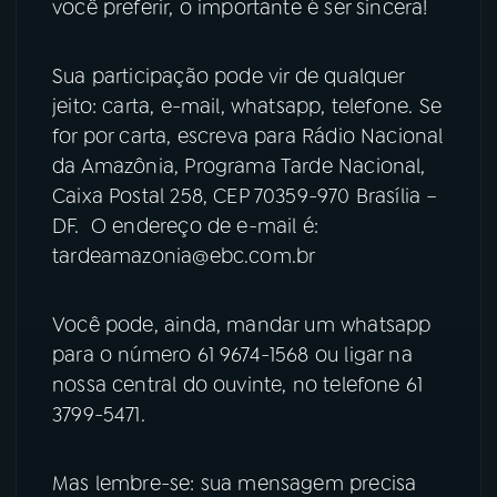
você preferir, o importante é ser sincera!
YouTube
Facebook
Sua participação pode vir de qualquer
Instagram
X
jeito: carta, e-mail, whatsapp, telefone. Se
for por carta, escreva para Rádio Nacional
TikTok
da Amazônia, Programa Tarde Nacional,
Caixa Postal 258, CEP 70359-970 Brasília –
DF. O endereço de e-mail é:
tardeamazonia@ebc.com.br
Você pode, ainda, mandar um whatsapp
para o número 61 9674-1568 ou ligar na
nossa central do ouvinte, no telefone 61
3799-5471.
Mas lembre-se: sua mensagem precisa