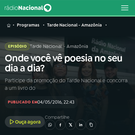
MENU
Programas
Tarde Nacional - Amazônia
Tarde Nacional - Amazônia
EPISÓDIO
Onde você vê poesia no seu
Buscar
na
dia a dia?
Rádio
Buscar
Nacional
Participe da promoção do Tarde Nacional e concorra
a um livro do
AO VIVO
04/05/2016, 22:43
PUBLICADO EM
01
INÍCIO
Compartilhe
Ouça agora
02
A RÁDIO