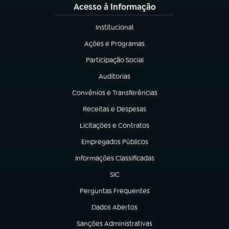
Acesso à Informação
Institucional
(abre em nova aba)
Ações e Programas
(abre em nova aba)
Participação Social
(abre em nova aba)
Auditorias
(abre em nova aba)
Convênios e Transferências
(abre em nova aba)
Receitas e Despesas
(abre em nova aba)
Licitações e Contratos
(abre em nova aba)
Empregados Públicos
(abre em nova aba)
Informações Classificadas
(abre em nova aba)
SIC
(abre em nova aba)
Perguntas Frequentes
(abre em nova aba)
Dados Abertos
(abre em nova aba)
Sanções Administrativas
(abre em nova aba)