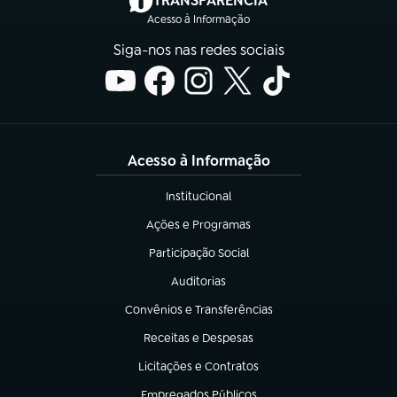
TRANSPARÊNCIA
Acesso à Informação
Siga-nos nas redes sociais
Acesso à Informação
Institucional
(abre em nova aba)
Ações e Programas
(abre em nova aba)
Participação Social
(abre em nova aba)
Auditorias
(abre em nova aba)
Convênios e Transferências
(abre em nova aba)
Receitas e Despesas
(abre em nova aba)
Licitações e Contratos
(abre em nova aba)
Empregados Públicos