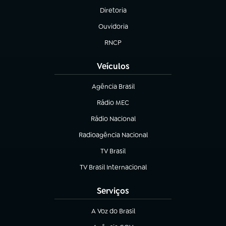
Diretoria
(abre em nova aba)
Ouvidoria
(abre em nova aba)
RNCP
(abre em nova aba)
Veículos
Agência Brasil
(abre em nova aba)
Rádio MEC
(abre em nova aba)
Rádio Nacional
Radioagência Nacional
(abre em nova aba)
TV Brasil
(abre em nova aba)
TV Brasil Internacional
(abre em nova aba)
Serviços
A Voz do Brasil
(abre em nova aba)