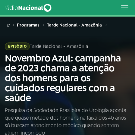
MENU
Programas
Tarde Nacional - Amazônia
Tarde Nacional - Amazônia
EPISÓDIO
Novembro Azul: campanha
Buscar
na
de 2023 chama a atenção
Rádio
Buscar
dos homens para os
Nacional
cuidados regulares com a
AO VIVO
saúde
Pesquisa da Sociedade Brasileira de Urologia aponta
01
INÍCIO
que quase metade dos homens na faixa dos 40 anos
só buscam atendimento médico quando sentem
02
A RÁDIO
algum incômodo