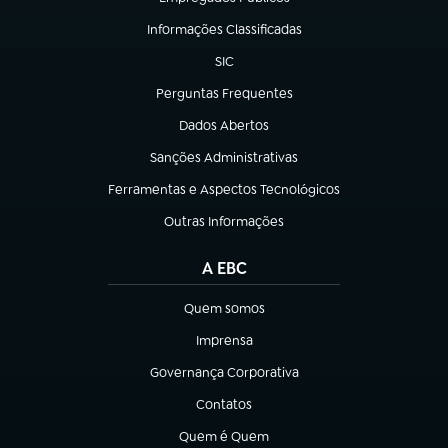
(abre em nova aba)
Informações Classificadas
(abre em nova aba)
SIC
(abre em nova aba)
Perguntas Frequentes
(abre em nova aba)
Dados Abertos
(abre em nova aba)
Sanções Administrativas
(abre em nova aba)
Ferramentas e Aspectos Tecnológicos
(abre em nova aba)
Outras Informações
(abre em nova aba)
A EBC
Quem somos
(abre em nova aba)
Imprensa
(abre em nova aba)
Governança Corporativa
(abre em nova aba)
Contatos
(abre em nova aba)
Quem é Quem
(abre em nova aba)