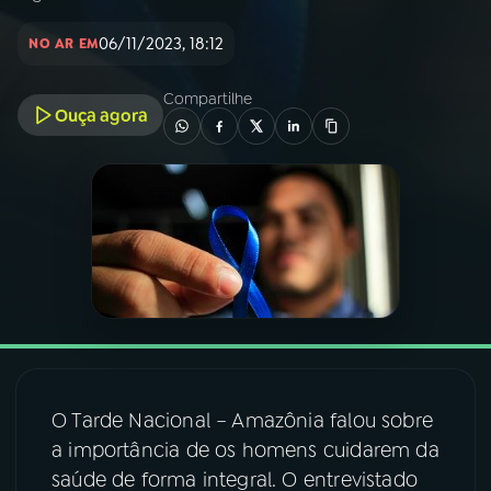
06/11/2023, 18:12
NO AR EM
03
PROGRAMAÇÃO
Compartilhe
Ouça agora
04
PROGRAMAS
05
PODCASTS
06
VIDEOCASTS
07
ÚLTIMAS
08
FESTIVAL DE MÚSICA
O Tarde Nacional – Amazônia falou sobre
a importância de os homens cuidarem da
saúde de forma integral. O entrevistado
ACOMPANHE A RÁDIO NACIONAL