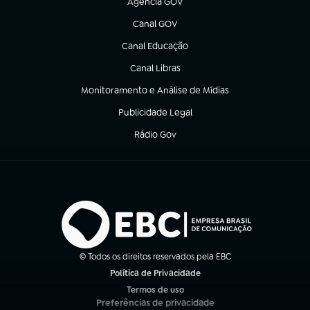
Agência GOV
(abre em nova aba)
Canal GOV
(abre em nova aba)
Canal Educação
(abre em nova aba)
Canal Libras
(abre em nova aba)
Monitoramento e Análise de Mídias
(abre em nova aba)
Publicidade Legal
(abre em nova aba)
Rádio Gov
(abre em nova aba)
© Todos os direitos reservados pela EBC
Política de Privacidade
(abre em nova aba)
Termos de uso
(abre em nova aba)
Preferências de privacidade