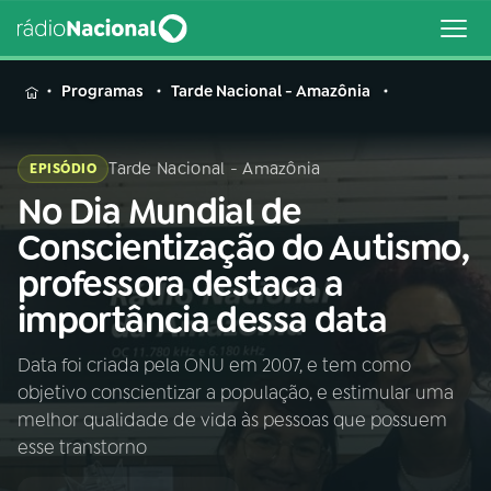
MENU
Programas
Tarde Nacional - Amazônia
Tarde Nacional - Amazônia
EPISÓDIO
No Dia Mundial de
Buscar
na
Conscientização do Autismo,
Rádio
Buscar
professora destaca a
Nacional
importância dessa data
AO VIVO
Data foi criada pela ONU em 2007, e tem como
objetivo conscientizar a população, e estimular uma
01
INÍCIO
melhor qualidade de vida às pessoas que possuem
esse transtorno
02
A RÁDIO