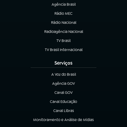
Agência Brasil
(abre em nova aba)
Rádio MEC
(abre em nova aba)
Rádio Nacional
Radioagência Nacional
(abre em nova aba)
TV Brasil
(abre em nova aba)
TV Brasil Internacional
(abre em nova aba)
Serviços
A Voz do Brasil
(abre em nova aba)
Agência GOV
(abre em nova aba)
Canal GOV
(abre em nova aba)
Canal Educação
(abre em nova aba)
Canal Libras
(abre em nova aba)
Monitoramento e Análise de Mídias
(abre em nova aba)