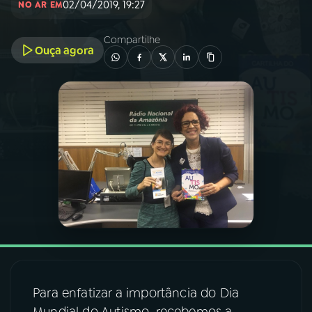
02/04/2019, 19:27
NO AR EM
03
PROGRAMAÇÃO
Compartilhe
Ouça agora
04
PROGRAMAS
05
PODCASTS
06
VIDEOCASTS
07
ÚLTIMAS
08
FESTIVAL DE MÚSICA
Para enfatizar a importância do Dia
ACOMPANHE A RÁDIO NACIONAL
Mundial do Autismo, recebemos a