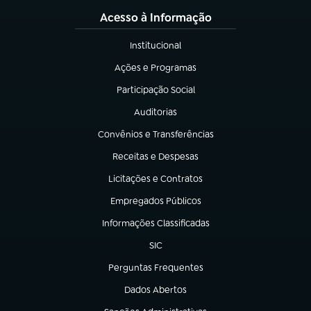
Acesso à Informação
Institucional
(abre em nova aba)
Ações e Programas
(abre em nova aba)
Participação Social
(abre em nova aba)
Auditorias
(abre em nova aba)
Convênios e Transferências
(abre em nova aba)
Receitas e Despesas
(abre em nova aba)
Licitações e Contratos
(abre em nova aba)
Empregados Públicos
(abre em nova aba)
Informações Classificadas
(abre em nova aba)
SIC
(abre em nova aba)
Perguntas Frequentes
(abre em nova aba)
Dados Abertos
(abre em nova aba)