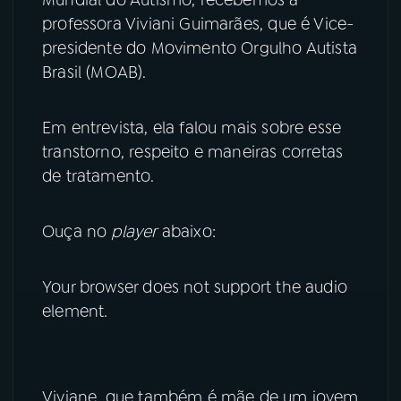
professora Viviani Guimarães, que é Vice-
YouTube
Facebook
presidente do Movimento Orgulho Autista
Brasil (MOAB).
Instagram
X
TikTok
Em entrevista, ela falou mais sobre esse
transtorno, respeito e maneiras corretas
de tratamento.
Ouça no
player
abaixo:
Your browser does not support the audio
element.
Viviane, que também é mãe de um jovem