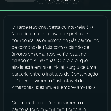
03
PROGRAMAÇÃO
O Tarde Nacional desta quinta-feira (17)
04
PROGRAMAS
falou de uma iniciativa que pretende
compensar as emissões de gás carbônico
05
PODCASTS
de corridas de táxis com o plantio de
árvores em uma reserva florestal no
estado do Amazonas. O projeto, que
06
VIDEOCASTS
ainda está em fase inicial, surgiu de uma
parceria entre o Instituto de Conservação
07
ÚLTIMAS
e Desenvolvimento Sustentável do
Amazonas, Idesam, e a empresa 99Taxis.
08
FESTIVAL DE MÚSICA
Quem explicou o funcionamento da
parceria foi o engenheiro florestal e
ACOMPANHE A RÁDIO NACIONAL