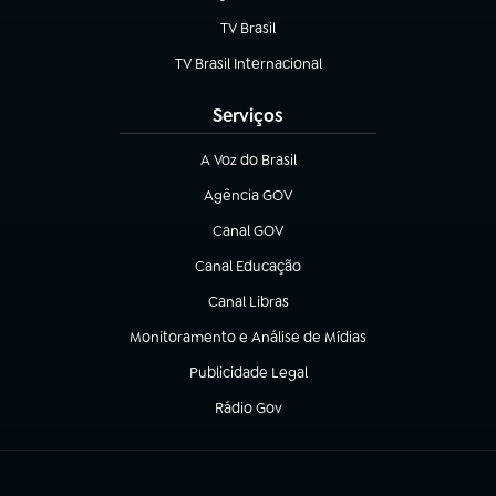
TV Brasil
(abre em nova aba)
TV Brasil Internacional
(abre em nova aba)
Serviços
A Voz do Brasil
(abre em nova aba)
Agência GOV
(abre em nova aba)
Canal GOV
(abre em nova aba)
Canal Educação
(abre em nova aba)
Canal Libras
(abre em nova aba)
Monitoramento e Análise de Mídias
(abre em nova aba)
Publicidade Legal
(abre em nova aba)
Rádio Gov
(abre em nova aba)