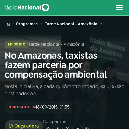
MENU
Programas
Tarde Nacional - Amazônia
Tarde Nacional - Amazônia
EPISÓDIO
No Amazonas, taxistas
Buscar
na
fazem parceria por
Rádio
Buscar
compensação ambiental
Nacional
Nesta iniciativa, a cada quilômetro rodado, R$ 0,06 são
AO VIVO
destinados ao
01
INÍCIO
18/09/2015, 01:55
PUBLICADO EM
Compartilhe
02
A RÁDIO
Ouça agora