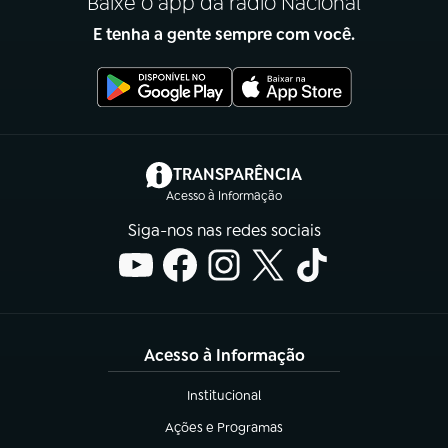
Baixe o app da rádio Nacional
E tenha a gente sempre com você.
(abre em nova aba)
TRANSPARÊNCIA
Acesso à Informação
Siga-nos nas redes sociais
Acesso à Informação
Institucional
(abre em nova aba)
Ações e Programas
(abre em nova aba)