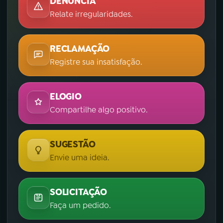
DENÚNCIA
Relate irregularidades.
RECLAMAÇÃO
Registre sua insatisfação.
ELOGIO
Compartilhe algo positivo.
SUGESTÃO
Envie uma ideia.
SOLICITAÇÃO
Faça um pedido.