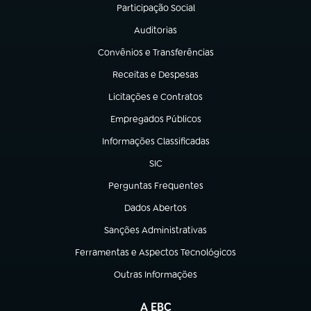
Participação Social
(abre em nova aba)
Auditorias
(abre em nova aba)
Convênios e Transferências
(abre em nova aba)
Receitas e Despesas
(abre em nova aba)
Licitações e Contratos
(abre em nova aba)
Empregados Públicos
(abre em nova aba)
Informações Classificadas
(abre em nova aba)
SIC
(abre em nova aba)
Perguntas Frequentes
(abre em nova aba)
Dados Abertos
(abre em nova aba)
Sanções Administrativas
(abre em nova aba)
Ferramentas e Aspectos Tecnológicos
(abre em nova aba)
Outras Informações
(abre em nova aba)
A EBC