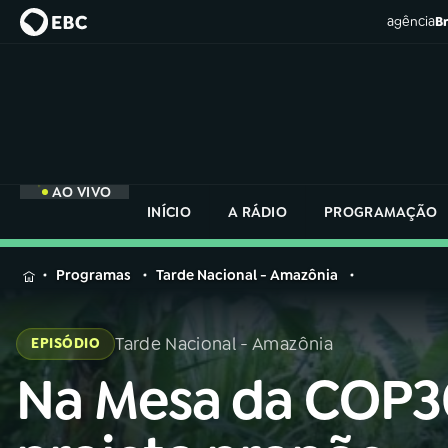
agência
Br
AO VIVO
INÍCIO
A RÁDIO
PROGRAMAÇÃO
MENU
Programas
Tarde Nacional - Amazônia
Buscar
na
Tarde Nacional - Amazônia
EPISÓDIO
Rádio
Buscar
Nacional
Na Mesa da COP3
Buscar
na
Rádio
AO VIVO