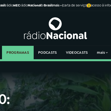
asil
rádio
MEC
rádio
Nacional
tv
Brasil
carta de serviço
acesso à inf
mais
PROGRAMAS
PODCASTS
VIDEOCASTS
mais
0: