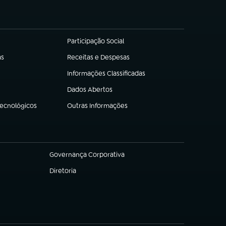
Participação Social
(abre em nova aba)
as
Receitas e Despesas
(abre em nova aba)
Informações Classificadas
(abre em nova aba)
Dados Abertos
(abre em nova aba)
Tecnológicos
Outras Informações
(abre em nova aba)
Governança Corporativa
(abre em nova aba)
Diretoria
(abre em nova aba)