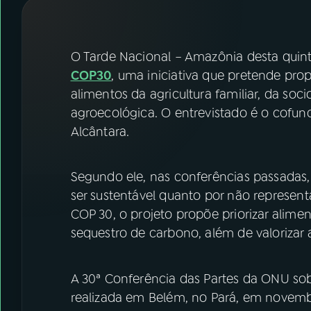
07
ÚLTIMAS
08
FESTIVAL DE MÚSICA
O Tarde Nacional – Amazônia desta quinta
COP30
, uma iniciativa que pretende pro
alimentos da agricultura familiar, da so
ACOMPANHE A RÁDIO NACIONAL
agroecológica. O entrevistado é o cofund
YouTube
Facebook
Alcântara.
Instagram
X
Segundo ele, nas conferências passadas,
TikTok
ser sustentável quanto por não representar
COP 30, o projeto propõe priorizar alime
sequestro de carbono, além de valorizar 
A 30ª Conferência das Partes da ONU so
realizada em Belém, no Pará, em novem