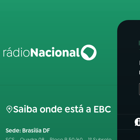
Saiba onde está a EBC
(
Sede: Brasília DF
SCS – Quadra 08 – Bloco B 50/60 – 1º Subsolo