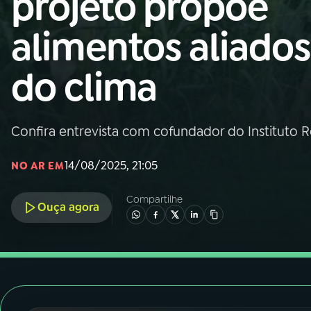
projeto propõe
Nacional
alimentos aliados
01
INÍCIO
do clima
02
A RÁDIO
Confira entrevista com cofundador do Instituto R
03
PROGRAMAÇÃO
14/08/2025, 21:05
NO AR EM
04
PROGRAMAS
Compartilhe
Ouça agora
05
PODCASTS
06
VIDEOCASTS