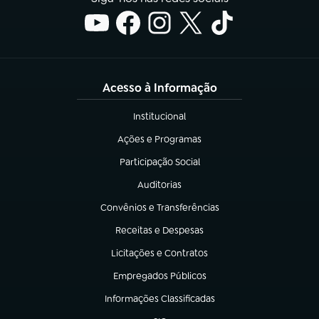
Acesso à Informação
Institucional
(abre em nova aba)
Ações e Programas
(abre em nova aba)
Participação Social
(abre em nova aba)
Auditorias
(abre em nova aba)
Convênios e Transferências
(abre em nova aba)
Receitas e Despesas
(abre em nova aba)
Licitações e Contratos
(abre em nova aba)
Empregados Públicos
(abre em nova aba)
Informações Classificadas
(abre em nova aba)