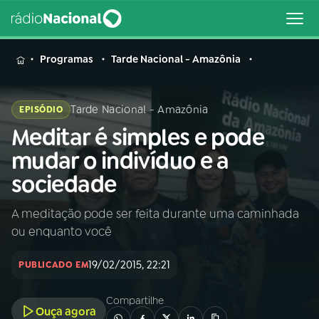
MENU
Programas
Tarde Nacional - Amazônia
Tarde Nacional - Amazônia
EPISÓDIO
Meditar é simples e pode
Buscar
na
mudar o indivíduo e a
Rádio
Buscar
sociedade
Nacional
A meditação pode ser feita durante uma caminhada
AO VIVO
ou enquanto você
01
INÍCIO
19/02/2015, 22:21
PUBLICADO EM
Compartilhe
02
A RÁDIO
Ouça agora