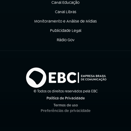
Canal Educação
(abre em nova aba)
Canal Libras
(abre em nova aba)
Monitoramento e Análise de Mídias
(abre em nova aba)
Publicidade Legal
(abre em nova aba)
Rádio Gov
(abre em nova aba)
© Todos os direitos reservados pela EBC
Política de Privacidade
(abre em nova aba)
Termos de uso
(abre em nova aba)
Preferências de privacidade