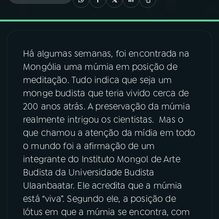
03
PROGRAMAÇÃO
Há algumas semanas, foi encontrada na
04
PROGRAMAS
Mongólia uma múmia em posição de
meditação. Tudo indica que seja um
05
PODCASTS
monge budista que teria vivido cerca de
200 anos atrás. A preservação da múmia
realmente intrigou os cientistas. Mas o
06
VIDEOCASTS
que chamou a atenção da mídia em todo
o mundo foi a afirmação de um
07
ÚLTIMAS
integrante do Instituto Mongol de Arte
Budista da Universidade Budista
Ulaanbaatar. Ele acredita que a múmia
08
FESTIVAL DE MÚSICA
está “viva”. Segundo ele, a posição de
lótus em que a múmia se encontra, com
ACOMPANHE A RÁDIO NACIONAL