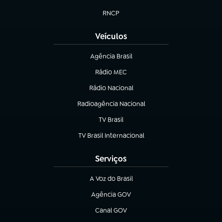
(abre em nova aba)
RNCP
(abre em nova aba)
Veículos
Agência Brasil
(abre em nova aba)
Rádio MEC
(abre em nova aba)
Rádio Nacional
Radioagência Nacional
(abre em nova aba)
TV Brasil
(abre em nova aba)
TV Brasil Internacional
(abre em nova aba)
Serviços
A Voz do Brasil
(abre em nova aba)
Agência GOV
(abre em nova aba)
Canal GOV
(abre em nova aba)