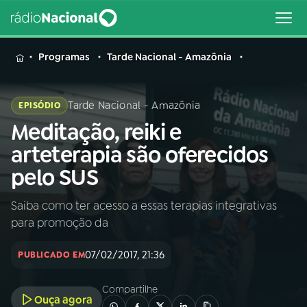
MENU
Programas
Tarde Nacional - Amazônia
Tarde Nacional - Amazônia
EPISÓDIO
Meditação, reiki e
Buscar
na
arteterapia são oferecidos
Rádio
Buscar
pelo SUS
Nacional
Saiba como ter acesso a essas terapias integrativas
AO VIVO
para promoção da
01
INÍCIO
07/02/2017, 21:36
PUBLICADO EM
Compartilhe
02
A RÁDIO
Ouça agora