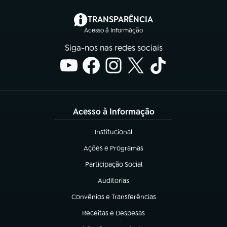
(abre em nova aba)
TRANSPARÊNCIA
Acesso à Informação
Siga-nos nas redes sociais
Acesso à Informação
Institucional
(abre em nova aba)
Ações e Programas
(abre em nova aba)
Participação Social
(abre em nova aba)
Auditorias
(abre em nova aba)
Convênios e Transferências
(abre em nova aba)
Receitas e Despesas
(abre em nova aba)