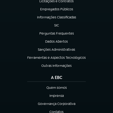
Licitações e Contratos
(abre em nova aba)
Empregados Públicos
(abre em nova aba)
Informações Classificadas
(abre em nova aba)
SIC
(abre em nova aba)
Perguntas Frequentes
(abre em nova aba)
Dados Abertos
(abre em nova aba)
Sanções Administrativas
(abre em nova aba)
Ferramentas e Aspectos Tecnológicos
(abre em nova aba)
Outras Informações
(abre em nova aba)
A EBC
Quem somos
(abre em nova aba)
Imprensa
(abre em nova aba)
Governança Corporativa
(abre em nova aba)
Contatos