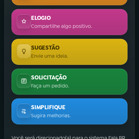
ELOGIO
Compartilhe algo positivo.
SUGESTÃO
Envie uma ideia.
SOLICITAÇÃO
Faça um pedido.
SIMPLIFIQUE
Sugira melhorias.
Você será direcionado(a) para o sistema Fala.BR,