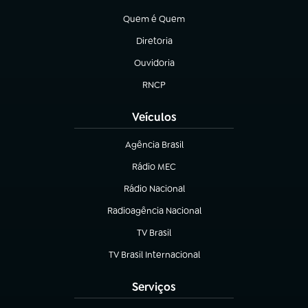
(abre em nova aba)
Quem é Quem
(abre em nova aba)
Diretoria
(abre em nova aba)
Ouvidoria
(abre em nova aba)
RNCP
(abre em nova aba)
Veículos
Agência Brasil
(abre em nova aba)
Rádio MEC
(abre em nova aba)
Rádio Nacional
Radioagência Nacional
(abre em nova aba)
TV Brasil
(abre em nova aba)
TV Brasil Internacional
(abre em nova aba)
Serviços