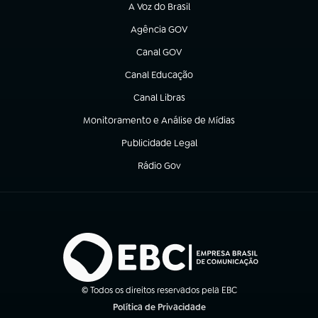
A Voz do Brasil
(abre em nova aba)
Agência GOV
(abre em nova aba)
Canal GOV
(abre em nova aba)
Canal Educação
(abre em nova aba)
Canal Libras
(abre em nova aba)
Monitoramento e Análise de Mídias
(abre em nova aba)
Publicidade Legal
(abre em nova aba)
Rádio Gov
(abre em nova aba)
© Todos os direitos reservados pela EBC
Política de Privacidade
(abre em nova aba)