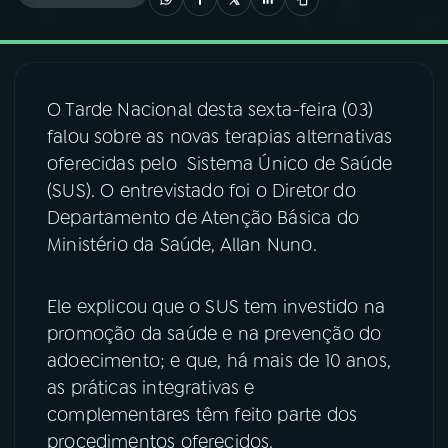
03
PROGRAMAÇÃO
O Tarde Nacional desta sexta-feira (03)
04
PROGRAMAS
falou sobre as novas terapias alternativas
oferecidas pelo Sistema Único de Saúde
05
PODCASTS
(SUS). O entrevistado foi o Diretor do
Departamento de Atenção Básica do
Ministério da Saúde, Allan Nuno.
06
VIDEOCASTS
Ele explicou que o SUS tem investido na
07
ÚLTIMAS
promoção da saúde e na prevenção do
adoecimento; e que, há mais de 10 anos,
08
FESTIVAL DE MÚSICA
as práticas integrativas e
complementares têm feito parte dos
procedimentos oferecidos.
ACOMPANHE A RÁDIO NACIONAL