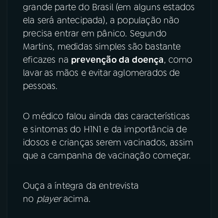
grande parte do Brasil (em alguns estados
YouTube
Facebook
ela será antecipada), a população não
precisa entrar em pânico. Segundo
Instagram
X
Martins, medidas simples são bastante
eficazes na
prevenção da doença
, como
TikTok
lavar as mãos e evitar aglomerados de
pessoas.
O médico falou ainda das características
e sintomas do H1N1 e da importância de
idosos e crianças serem vacinados, assim
que a campanha de vacinação começar.
Ouça a íntegra da entrevista
no
player
acima.