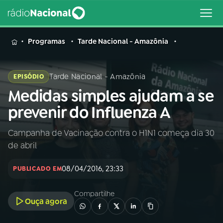
MENU
Programas
Tarde Nacional - Amazônia
Tarde Nacional - Amazônia
EPISÓDIO
Medidas simples ajudam a se
Buscar
na
prevenir do Influenza A
Rádio
Buscar
Nacional
Campanha de Vacinação contra o H1N1 começa dia 30
de abril
AO VIVO
08/04/2016, 23:33
PUBLICADO EM
01
INÍCIO
Compartilhe
Ouça agora
02
A RÁDIO