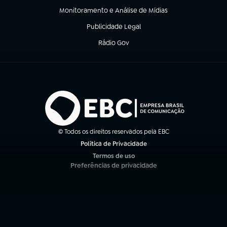
Monitoramento e Análise de Mídias
(abre em nova aba)
Publicidade Legal
(abre em nova aba)
Rádio Gov
(abre em nova aba)
© Todos os direitos reservados pela EBC
Política de Privacidade
(abre em nova aba)
Termos de uso
(abre em nova aba)
Preferências de privacidade