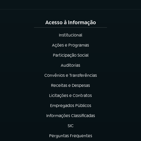
Acesso à Informação
Institucional
(abre em nova aba)
Ações e Programas
(abre em nova aba)
Participação Social
(abre em nova aba)
Auditorias
(abre em nova aba)
Convênios e Transferências
(abre em nova aba)
Receitas e Despesas
(abre em nova aba)
Licitações e Contratos
(abre em nova aba)
Empregados Públicos
(abre em nova aba)
Informações Classificadas
(abre em nova aba)
SIC
(abre em nova aba)
Perguntas Frequentes
(abre em nova aba)