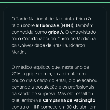
03
PROGRAMAÇÃO
O Tarde Nacional desta quinta-feira (7)
falou sobre
Influenza A
(
H1N1)
, também
04
PROGRAMAS
conhecida como
gripe A
. O entrevistado
foi o Coordenador do Curso de Medicina
05
PODCASTS
da Universidade de Brasília, Ricardo
Martins.
06
VIDEOCASTS
O médico explicou que, neste ano de
2016, a gripe começou a circular um
07
ÚLTIMAS
pouco mais cedo no Brasil, o que acabou
pegando a população e os profissionais
08
FESTIVAL DE MÚSICA
da saúde de surpresa. Mas ele ressaltou
que, embora a
Campanha de Vacinação
contra o H1N1 comece em 30 de abril em
ACOMPANHE A RÁDIO NACIONAL