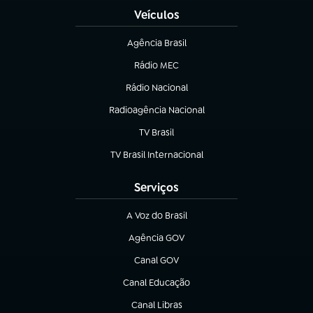
Veículos
Agência Brasil
(abre em nova aba)
Rádio MEC
(abre em nova aba)
Rádio Nacional
Radioagência Nacional
(abre em nova aba)
TV Brasil
(abre em nova aba)
TV Brasil Internacional
(abre em nova aba)
Serviços
A Voz do Brasil
(abre em nova aba)
Agência GOV
(abre em nova aba)
Canal GOV
(abre em nova aba)
Canal Educação
(abre em nova aba)
Canal Libras
(abre em nova aba)