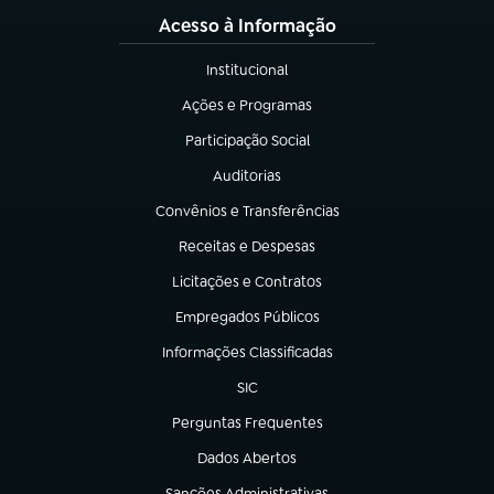
Acesso à Informação
Institucional
(abre em nova aba)
Ações e Programas
(abre em nova aba)
Participação Social
(abre em nova aba)
Auditorias
(abre em nova aba)
Convênios e Transferências
(abre em nova aba)
Receitas e Despesas
(abre em nova aba)
Licitações e Contratos
(abre em nova aba)
Empregados Públicos
(abre em nova aba)
Informações Classificadas
(abre em nova aba)
SIC
(abre em nova aba)
Perguntas Frequentes
(abre em nova aba)
Dados Abertos
(abre em nova aba)
Sanções Administrativas