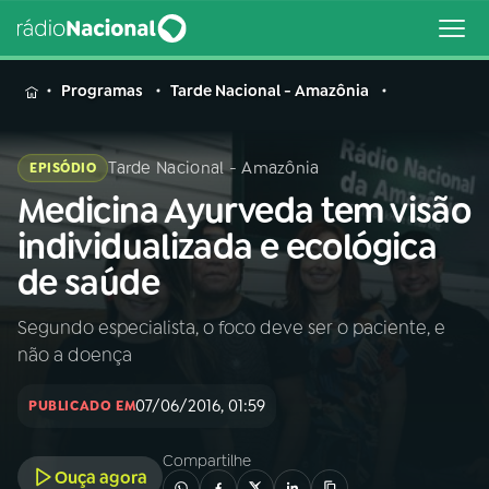
MENU
Programas
Tarde Nacional - Amazônia
Tarde Nacional - Amazônia
EPISÓDIO
Medicina Ayurveda tem visão
Buscar
na
individualizada e ecológica
Rádio
Buscar
de saúde
Nacional
Segundo especialista, o foco deve ser o paciente, e
AO VIVO
não a doença
01
INÍCIO
07/06/2016, 01:59
PUBLICADO EM
Compartilhe
02
A RÁDIO
Ouça agora