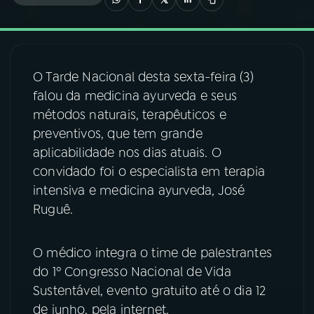
03
PROGRAMAÇÃO
O Tarde Nacional desta sexta-feira (3)
04
PROGRAMAS
falou da medicina ayurveda e seus
métodos naturais, terapêuticos e
05
PODCASTS
preventivos, que tem grande
aplicabilidade nos dias atuais. O
convidado foi o especialista em terapia
06
VIDEOCASTS
intensiva e medicina ayurveda, José
Ruguê.
07
ÚLTIMAS
O médico integra o time de palestrantes
08
FESTIVAL DE MÚSICA
do 1º Congresso Nacional de Vida
Sustentável, evento gratuito até o dia 12
de junho, pela internet.
ACOMPANHE A RÁDIO NACIONAL