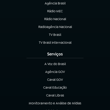
Agência Brasil
(abre em nova aba)
Rádio MEC
(abre em nova aba)
Rádio Nacional
Radioagência Nacional
(abre em nova aba)
TV Brasil
(abre em nova aba)
TV Brasil Internacional
(abre em nova aba)
Serviços
A Voz do Brasil
(abre em nova aba)
Agência GOV
(abre em nova aba)
Canal GOV
(abre em nova aba)
Canal Educação
(abre em nova aba)
Canal Libras
(abre em nova aba)
Monitoramento e Análise de Mídias
(abre em nova aba)