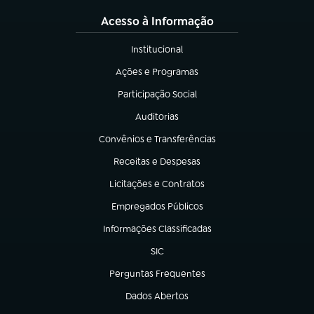
Acesso à Informação
Institucional
(abre em nova aba)
Ações e Programas
(abre em nova aba)
Participação Social
(abre em nova aba)
Auditorias
(abre em nova aba)
Convênios e Transferências
(abre em nova aba)
Receitas e Despesas
(abre em nova aba)
Licitações e Contratos
(abre em nova aba)
Empregados Públicos
(abre em nova aba)
Informações Classificadas
(abre em nova aba)
SIC
(abre em nova aba)
Perguntas Frequentes
(abre em nova aba)
Dados Abertos
(abre em nova aba)