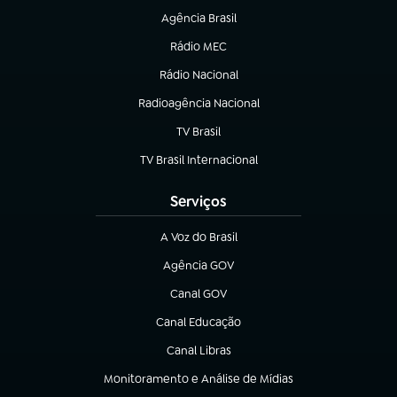
Agência Brasil
(abre em nova aba)
Rádio MEC
(abre em nova aba)
Rádio Nacional
Radioagência Nacional
(abre em nova aba)
TV Brasil
(abre em nova aba)
TV Brasil Internacional
(abre em nova aba)
Serviços
A Voz do Brasil
(abre em nova aba)
Agência GOV
(abre em nova aba)
Canal GOV
(abre em nova aba)
Canal Educação
(abre em nova aba)
Canal Libras
(abre em nova aba)
Monitoramento e Análise de Mídias
(abre em nova aba)