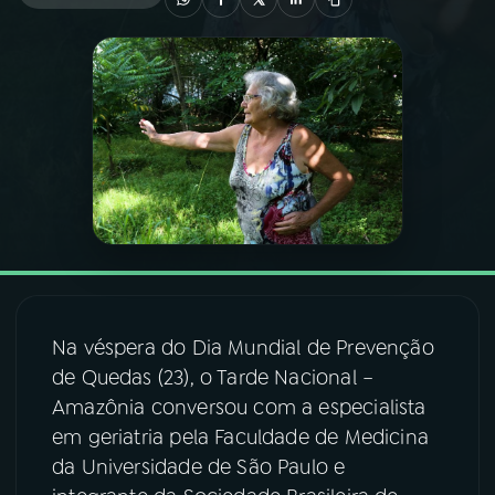
03
PROGRAMAÇÃO
04
PROGRAMAS
05
PODCASTS
06
VIDEOCASTS
Na véspera do Dia Mundial de Prevenção
07
ÚLTIMAS
de Quedas (23), o Tarde Nacional –
Amazônia conversou com a especialista
08
FESTIVAL DE MÚSICA
em geriatria pela Faculdade de Medicina
da Universidade de São Paulo e
ACOMPANHE A RÁDIO NACIONAL