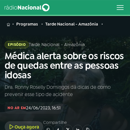
MENU
Programas
Tarde Nacional - Amazônia
Tarde Nacional - Amazônia
EPISÓDIO
Médica alerta sobre os riscos
Buscar
na
de quedas entre as pessoas
Rádio
Buscar
idosas
Nacional
Dra. Ronny Roselly Domingos dá dicas de como
AO VIVO
prevenir esse tipo de acidente
01
INÍCIO
24/06/2023, 16:51
NO AR EM
Compartilhe
02
A RÁDIO
Ouça agora