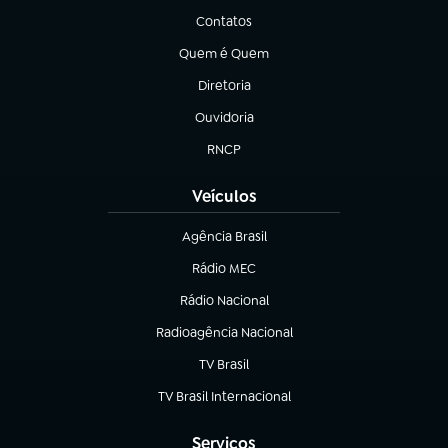
Contatos
(abre em nova aba)
Quem é Quem
(abre em nova aba)
Diretoria
(abre em nova aba)
Ouvidoria
(abre em nova aba)
RNCP
(abre em nova aba)
Veículos
Agência Brasil
(abre em nova aba)
Rádio MEC
(abre em nova aba)
Rádio Nacional
Radioagência Nacional
(abre em nova aba)
TV Brasil
(abre em nova aba)
TV Brasil Internacional
(abre em nova aba)
Serviços