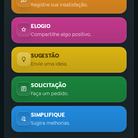
Registre sua insatisfação.
ELOGIO
Compartilhe algo positivo.
SUGESTÃO
Envie uma ideia.
SOLICITAÇÃO
Faça um pedido.
SIMPLIFIQUE
Sugira melhorias.