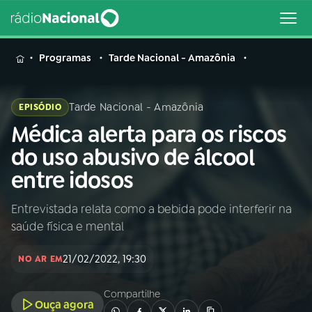
MENU
Programas
Tarde Nacional - Amazônia
Tarde Nacional - Amazônia
EPISÓDIO
Médica alerta para os riscos
Buscar
na
do uso abusivo de álcool
Rádio
Buscar
entre idosos
Nacional
Entrevistada relata como a bebida pode interferir na
AO VIVO
saúde física e mental
01
INÍCIO
21/02/2022, 19:30
NO AR EM
Compartilhe
02
A RÁDIO
Ouça agora