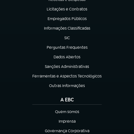
(abre em nova aba)
Licitações e Contratos
(abre em nova aba)
Empregados Públicos
(abre em nova aba)
Informações Classificadas
(abre em nova aba)
SIC
(abre em nova aba)
Perguntas Frequentes
(abre em nova aba)
Dados Abertos
(abre em nova aba)
Sanções Administrativas
(abre em nova aba)
Ferramentas e Aspectos Tecnológicos
(abre em nova aba)
Outras Informações
(abre em nova aba)
A EBC
Quem somos
(abre em nova aba)
Imprensa
(abre em nova aba)
Governança Corporativa
(abre em nova aba)