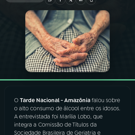
03
PROGRAMAÇÃO
04
PROGRAMAS
05
PODCASTS
06
VIDEOCASTS
07
ÚLTIMAS
O
Tarde Nacional - Amazônia
falou sobre
o alto consumo de álcool entre os idosos.
08
FESTIVAL DE MÚSICA
A entrevistada foi Marília Lobo, que
integra a Comissão de Títulos da
Sociedade Brasileira de Geriatria e
ACOMPANHE A RÁDIO NACIONAL