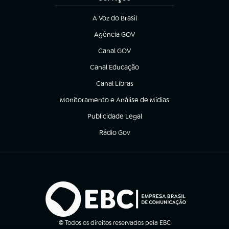
A Voz do Brasil
(abre em nova aba)
Agência GOV
(abre em nova aba)
Canal GOV
(abre em nova aba)
Canal Educação
(abre em nova aba)
Canal Libras
(abre em nova aba)
Monitoramento e Análise de Mídias
(abre em nova aba)
Publicidade Legal
(abre em nova aba)
Rádio Gov
(abre em nova aba)
© Todos os direitos reservados pela EBC