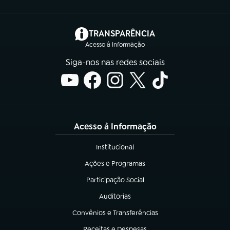
(abre em nova aba)
TRANSPARÊNCIA
Acesso à Informação
Siga-nos nas redes sociais
Acesso à Informação
Institucional
(abre em nova aba)
Ações e Programas
(abre em nova aba)
Participação Social
(abre em nova aba)
Auditorias
(abre em nova aba)
Convênios e Transferências
(abre em nova aba)
Receitas e Despesas