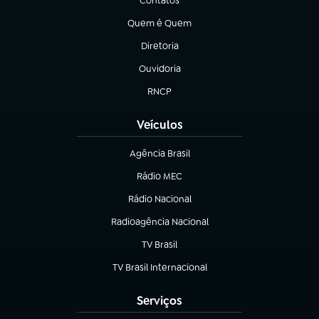
Contatos
(abre em nova aba)
Quem é Quem
(abre em nova aba)
Diretoria
(abre em nova aba)
Ouvidoria
(abre em nova aba)
RNCP
(abre em nova aba)
Veículos
Agência Brasil
(abre em nova aba)
Rádio MEC
(abre em nova aba)
Rádio Nacional
Radioagência Nacional
(abre em nova aba)
TV Brasil
(abre em nova aba)
TV Brasil Internacional
(abre em nova aba)
Serviços