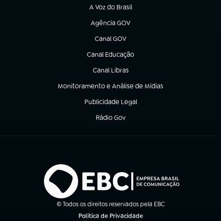
A Voz do Brasil
(abre em nova aba)
Agência GOV
(abre em nova aba)
Canal GOV
(abre em nova aba)
Canal Educação
(abre em nova aba)
Canal Libras
(abre em nova aba)
Monitoramento e Análise de Mídias
(abre em nova aba)
Publicidade Legal
(abre em nova aba)
Rádio Gov
(abre em nova aba)
© Todos os direitos reservados pela EBC
Política de Privacidade