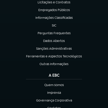
Licitações e Contratos
(abre em nova aba)
Empregados Públicos
(abre em nova aba)
Informações Classificadas
(abre em nova aba)
SIC
(abre em nova aba)
Perguntas Frequentes
(abre em nova aba)
Dados Abertos
(abre em nova aba)
Sanções Administrativas
(abre em nova aba)
Ferramentas e Aspectos Tecnológicos
(abre em nova aba)
Outras Informações
(abre em nova aba)
A EBC
Quem somos
(abre em nova aba)
Imprensa
(abre em nova aba)
Governança Corporativa
(abre em nova aba)