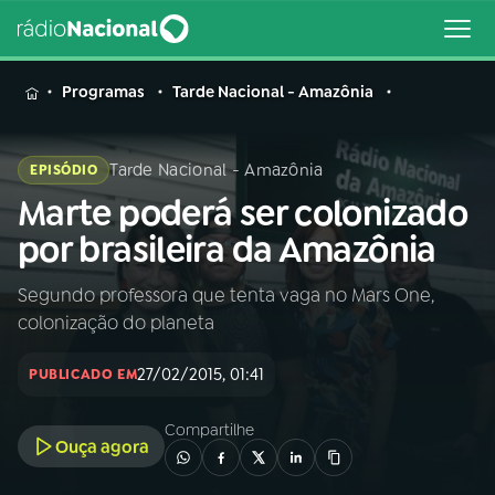
MENU
Programas
Tarde Nacional - Amazônia
Tarde Nacional - Amazônia
EPISÓDIO
Marte poderá ser colonizado
Buscar
na
por brasileira da Amazônia
Rádio
Buscar
Nacional
Segundo professora que tenta vaga no Mars One,
colonização do planeta
AO VIVO
27/02/2015, 01:41
PUBLICADO EM
01
INÍCIO
Compartilhe
Ouça agora
02
A RÁDIO