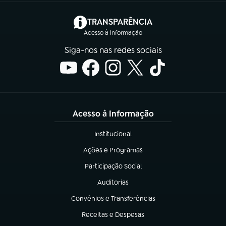
(abre em nova aba)
TRANSPARÊNCIA
Acesso à Informação
Siga-nos nas redes sociais
Acesso à Informação
Institucional
(abre em nova aba)
Ações e Programas
(abre em nova aba)
Participação Social
(abre em nova aba)
Auditorias
(abre em nova aba)
Convênios e Transferências
(abre em nova aba)
Receitas e Despesas
(abre em nova aba)