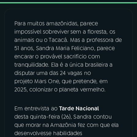
03
PROGRAMAÇÃO
Para muitos amazônidas, parece
impossível sobreviver sem a floresta, os
04
PROGRAMAS
animais ou o Tacacá. Mas a professora de
51 anos, Sandra Maria Feliciano, parece
05
PODCASTS
encarar o provável sacrifício com
tranquilidade. Ela é a única brasileira a
disputar uma das 24 vagas no
06
VIDEOCASTS
projeto Mars One, que pretende, em
2025, colonizar o planeta vermelho.
07
ÚLTIMAS
Em entrevista ao
Tarde Nacional
08
FESTIVAL DE MÚSICA
desta quinta-feira (26), Sandra contou
que morar na Amazônia fez com que ela
desenvolvesse habilidades
ACOMPANHE A RÁDIO NACIONAL