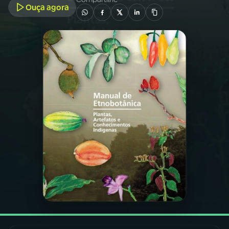
Ouça agora
03
PROGRAMAÇÃO
04
PROGRAMAS
05
PODCASTS
06
VIDEOCASTS
07
ÚLTIMAS
08
FESTIVAL DE MÚSICA
ACOMPANHE A RÁDIO NACIONAL