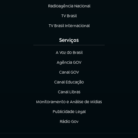
Radioagência Nacional
(abre em nova aba)
TV Brasil
(abre em nova aba)
TV Brasil Internacional
(abre em nova aba)
Serviços
A Voz do Brasil
(abre em nova aba)
Agência GOV
(abre em nova aba)
Canal GOV
(abre em nova aba)
Canal Educação
(abre em nova aba)
Canal Libras
(abre em nova aba)
Monitoramento e Análise de Mídias
(abre em nova aba)
Publicidade Legal
(abre em nova aba)
Rádio Gov
(abre em nova aba)