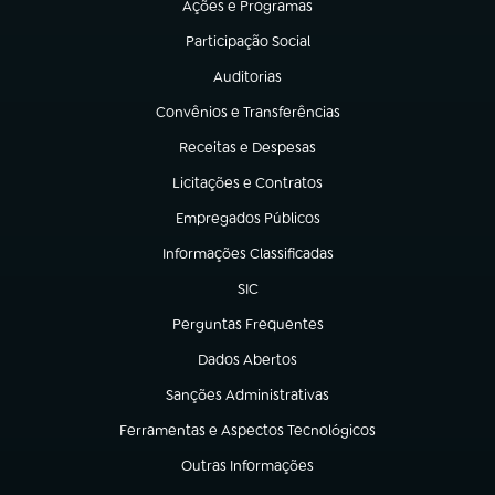
Ações e Programas
(abre em nova aba)
Participação Social
(abre em nova aba)
Auditorias
(abre em nova aba)
Convênios e Transferências
(abre em nova aba)
Receitas e Despesas
(abre em nova aba)
Licitações e Contratos
(abre em nova aba)
Empregados Públicos
(abre em nova aba)
Informações Classificadas
(abre em nova aba)
SIC
(abre em nova aba)
Perguntas Frequentes
(abre em nova aba)
Dados Abertos
(abre em nova aba)
Sanções Administrativas
(abre em nova aba)
Ferramentas e Aspectos Tecnológicos
(abre em nova aba)
Outras Informações
(abre em nova aba)