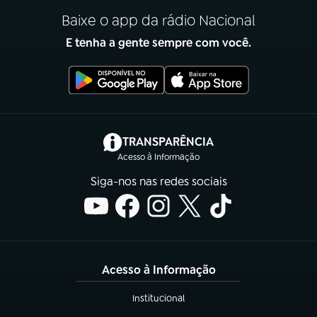
Baixe o app da rádio Nacional
E tenha a gente sempre com você.
(abre em nova aba)
TRANSPARÊNCIA
Acesso à Informação
Siga-nos nas redes sociais
Acesso à Informação
Institucional
(abre em nova aba)