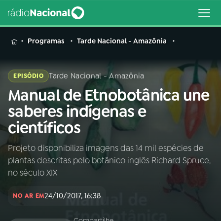
MENU
Programas
Tarde Nacional - Amazônia
Tarde Nacional - Amazônia
EPISÓDIO
Manual de Etnobotânica une
Buscar
na
saberes indígenas e
Rádio
Buscar
científicos
Nacional
Projeto disponibiliza imagens das 14 mil espécies de
AO VIVO
plantas descritas pelo botânico inglês Richard Spruce,
no século XIX
01
INÍCIO
24/10/2017, 16:38
NO AR EM
02
A RÁDIO
Compartilhe