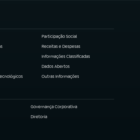
Participação Social
(abre em nova aba)
as
Receitas e Despesas
(abre em nova aba)
Informações Classificadas
(abre em nova aba)
Dados Abertos
(abre em nova aba)
Tecnológicos
Outras Informações
(abre em nova aba)
Governança Corporativa
(abre em nova aba)
Diretoria
(abre em nova aba)