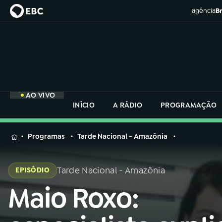
agência
Br
AO VIVO
INÍCIO
A RÁDIO
PROGRAMAÇÃO
MENU
Programas
Tarde Nacional - Amazônia
Buscar
na
Tarde Nacional - Amazônia
EPISÓDIO
Rádio
Buscar
Nacional
Maio Roxo:
Buscar
na
Rádio
AO VIVO