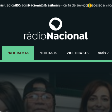
asil
rádio
MEC
rádio
Nacional
tv
Brasil
carta de serviço
acesso à inf
mais
PROGRAMAS
PODCASTS
VIDEOCASTS
mais