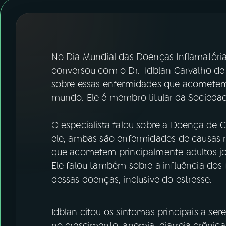
07
ÚLTIMAS
08
FESTIVAL DE MÚSICA
No Dia Mundial das Doenças Inflamatórias
ACOMPANHE A RÁDIO NACIONAL
conversou com o Dr. Idblan Carvalho d
sobre essas enfermidades que acometem
YouTube
Facebook
mundo. Ele é membro titular da Sociedad
Instagram
X
O especialista falou sobre a Doença de C
ele, ambas são enfermidades de causas 
TikTok
que acometem principalmente adultos jo
Ele falou também sobre a influência do
dessas doenças, inclusive do estresse.
Idblan citou os sintomas principais a se