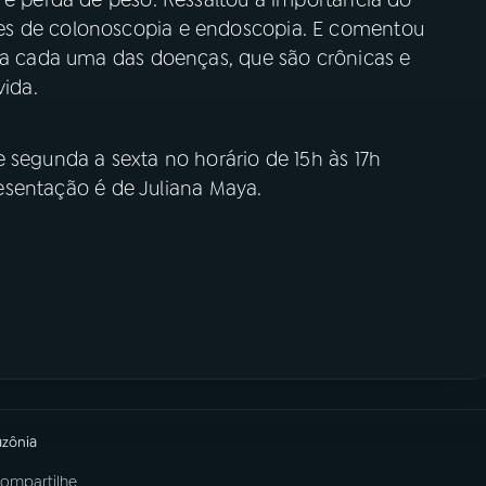
 e perda de peso. Ressaltou a importância do
es de colonoscopia e endoscopia. E comentou
ara cada uma das doenças, que são crônicas e
 toda a vida.
e segunda a sexta no horário de 15h às 17h
sentação é de Juliana Maya.
azônia
ompartilhe