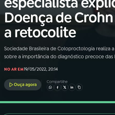
especialista expli
Nacional
Doença de Crohn
01
INÍCIO
a retocolite
02
A RÁDIO
Sociedade Brasileira de Coloproctologia realiza
03
PROGRAMAÇÃO
sobre a importância do diagnóstico precoce das D
04
PROGRAMAS
19/05/2022, 20:14
NO AR EM
Compartilhe
05
PODCASTS
Ouça agora
06
VIDEOCASTS