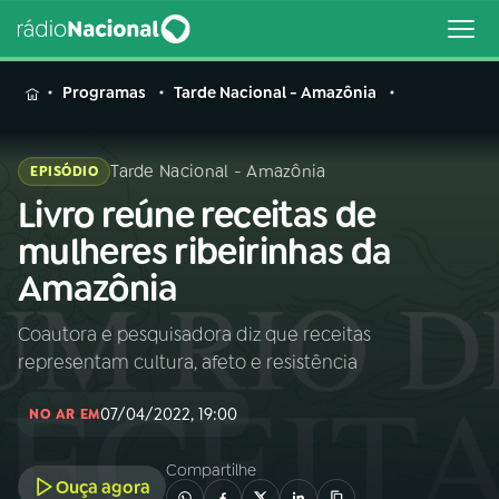
MENU
Programas
Tarde Nacional - Amazônia
Tarde Nacional - Amazônia
EPISÓDIO
Livro reúne receitas de
Buscar
na
mulheres ribeirinhas da
Rádio
Buscar
Amazônia
Nacional
Coautora e pesquisadora diz que receitas
AO VIVO
representam cultura, afeto e resistência
01
INÍCIO
07/04/2022, 19:00
NO AR EM
Compartilhe
02
A RÁDIO
Ouça agora