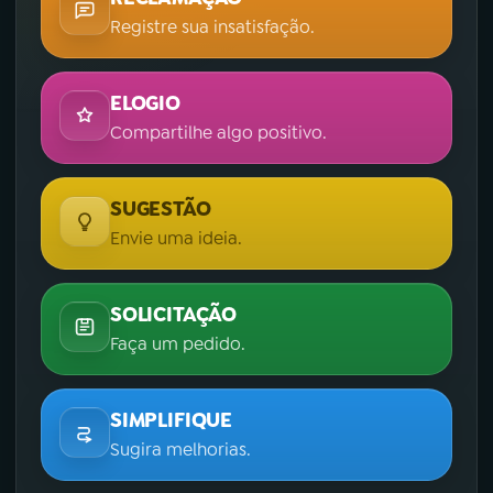
Registre sua insatisfação.
ELOGIO
Compartilhe algo positivo.
SUGESTÃO
Envie uma ideia.
SOLICITAÇÃO
Faça um pedido.
SIMPLIFIQUE
Sugira melhorias.