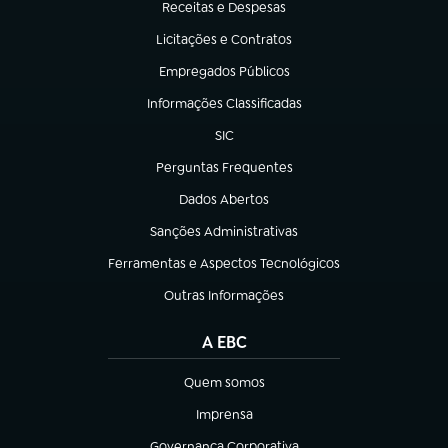
Receitas e Despesas
(abre em nova aba)
Licitações e Contratos
(abre em nova aba)
Empregados Públicos
(abre em nova aba)
Informações Classificadas
(abre em nova aba)
SIC
(abre em nova aba)
Perguntas Frequentes
(abre em nova aba)
Dados Abertos
(abre em nova aba)
Sanções Administrativas
(abre em nova aba)
Ferramentas e Aspectos Tecnológicos
(abre em nova aba)
Outras Informações
(abre em nova aba)
A EBC
Quem somos
(abre em nova aba)
Imprensa
(abre em nova aba)
Governança Corporativa