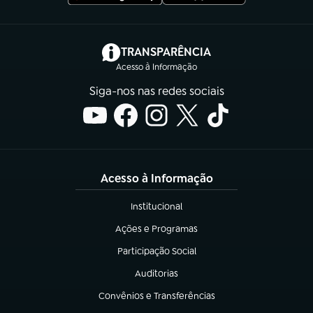
(abre em nova aba)
TRANSPARÊNCIA
Acesso à Informação
Siga-nos nas redes sociais
Acesso à Informação
Institucional
(abre em nova aba)
Ações e Programas
(abre em nova aba)
Participação Social
(abre em nova aba)
Auditorias
(abre em nova aba)
Convênios e Transferências
(abre em nova aba)