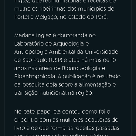
Inglez, que reuniu histórias e receitas de
mulheres ribeirinhas dos municípios de
YouTube
Facebook
Portel e Melgaço, no estado do Pará.
Instagram
X
Mariana Inglez é doutoranda no
TikTok
Laboratório de Arqueologia e
Antropologia Ambiental da Universidade
de São Paulo (USP) e atua há mais de 10
anos nas áreas de Bioarqueologia e
Bioantropologia. A publicação é resultado
da pesquisa dela sobre a alimentação e
transição nutricional na região.
No bate-papo, ela contou como foi o
encontro com as mulheres coautoras do
livro e de que forma as receitas passadas