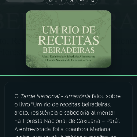
03
PROGRAMAÇÃO
04
PROGRAMAS
05
PODCASTS
06
VIDEOCASTS
O
Tarde Nacional - Amazônia
falou sobre
07
ÚLTIMAS
o livro "Um rio de receitas beiradeiras:
afeto, resistência e sabedoria alimentar
08
FESTIVAL DE MÚSICA
na Floresta Nacional de Caxiuanã – Pará".
A entrevistada foi a coautora Mariana
ACOMPANHE A RÁDIO NACIONAL