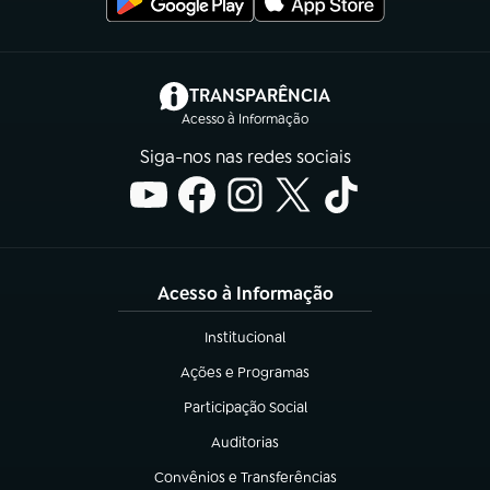
(abre em nova aba)
TRANSPARÊNCIA
Acesso à Informação
Siga-nos nas redes sociais
Acesso à Informação
Institucional
(abre em nova aba)
Ações e Programas
(abre em nova aba)
Participação Social
(abre em nova aba)
Auditorias
(abre em nova aba)
Convênios e Transferências
(abre em nova aba)