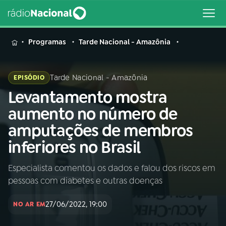
MENU
Programas
Tarde Nacional - Amazônia
Tarde Nacional - Amazônia
EPISÓDIO
Levantamento mostra
Buscar
na
aumento no número de
Rádio
Buscar
amputações de membros
Nacional
inferiores no Brasil
AO VIVO
Especialista comentou os dados e falou dos riscos em
pessoas com diabetes e outras doenças
01
INÍCIO
27/06/2022, 19:00
NO AR EM
02
A RÁDIO