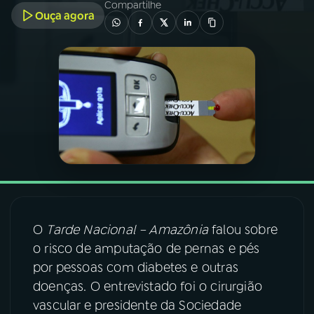
Compartilhe
Ouça agora
03
PROGRAMAÇÃO
04
PROGRAMAS
05
PODCASTS
06
VIDEOCASTS
07
ÚLTIMAS
O
Tarde Nacional – Amazônia
falou sobre
o risco de amputação de pernas e pés
08
FESTIVAL DE MÚSICA
por pessoas com diabetes e outras
doenças. O entrevistado foi o cirurgião
vascular e presidente da Sociedade
ACOMPANHE A RÁDIO NACIONAL