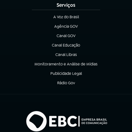
Serviços
A Voz do Brasil
(abre em nova aba)
Agência GOV
(abre em nova aba)
Canal GOV
(abre em nova aba)
Canal Educação
(abre em nova aba)
Canal Libras
(abre em nova aba)
Monitoramento e Análise de Mídias
(abre em nova aba)
Publicidade Legal
(abre em nova aba)
Rádio Gov
(abre em nova aba)