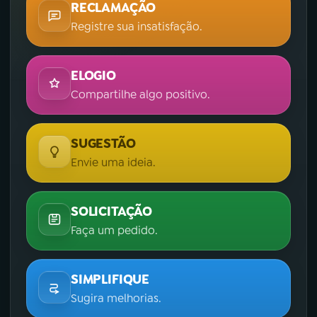
RECLAMAÇÃO
Registre sua insatisfação.
ELOGIO
Compartilhe algo positivo.
SUGESTÃO
Envie uma ideia.
SOLICITAÇÃO
Faça um pedido.
SIMPLIFIQUE
Sugira melhorias.