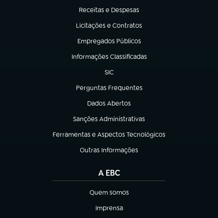
Receitas e Despesas
(abre em nova aba)
Licitações e Contratos
(abre em nova aba)
Empregados Públicos
(abre em nova aba)
Informações Classificadas
(abre em nova aba)
SIC
(abre em nova aba)
Perguntas Frequentes
(abre em nova aba)
Dados Abertos
(abre em nova aba)
Sanções Administrativas
(abre em nova aba)
Ferramentas e Aspectos Tecnológicos
(abre em nova aba)
Outras Informações
(abre em nova aba)
A EBC
Quem somos
(abre em nova aba)
Imprensa
(abre em nova aba)