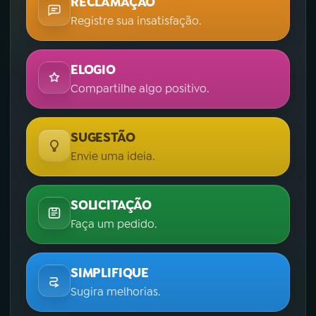
RECLAMAÇÃO
Registre sua insatisfação.
ELOGIO
Compartilhe algo positivo.
SUGESTÃO
Envie uma ideia.
SOLICITAÇÃO
Faça um pedido.
SIMPLIFIQUE
Sugira melhorias.