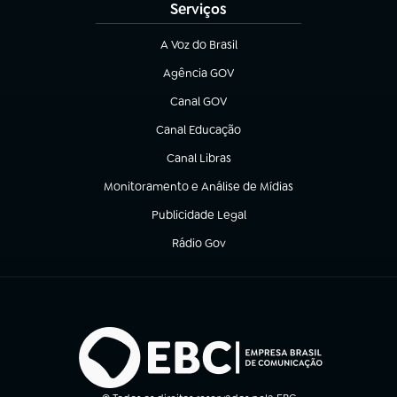
Serviços
A Voz do Brasil
(abre em nova aba)
Agência GOV
(abre em nova aba)
Canal GOV
(abre em nova aba)
Canal Educação
(abre em nova aba)
Canal Libras
(abre em nova aba)
Monitoramento e Análise de Mídias
(abre em nova aba)
Publicidade Legal
(abre em nova aba)
Rádio Gov
(abre em nova aba)