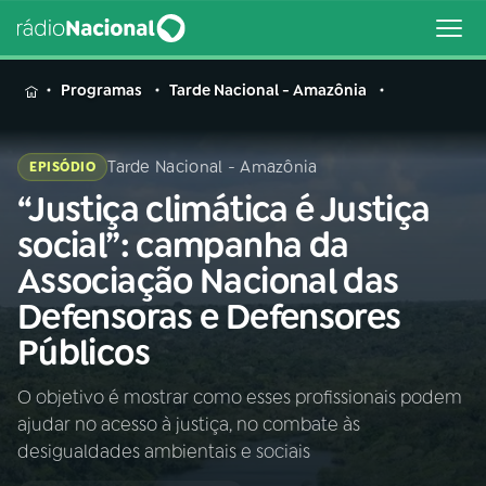
MENU
Programas
Tarde Nacional - Amazônia
Tarde Nacional - Amazônia
EPISÓDIO
“Justiça climática é Justiça
Buscar
na
social”: campanha da
Rádio
Buscar
Associação Nacional das
Nacional
Defensoras e Defensores
AO VIVO
Públicos
O objetivo é mostrar como esses profissionais podem
01
INÍCIO
ajudar no acesso à justiça, no combate às
desigualdades ambientais e sociais
02
A RÁDIO