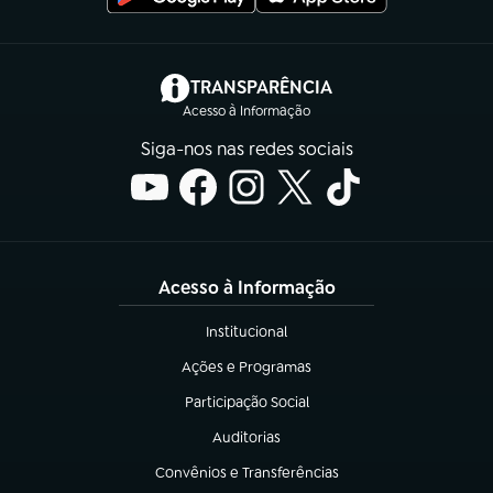
(abre em nova aba)
TRANSPARÊNCIA
Acesso à Informação
Siga-nos nas redes sociais
Acesso à Informação
Institucional
(abre em nova aba)
Ações e Programas
(abre em nova aba)
Participação Social
(abre em nova aba)
Auditorias
(abre em nova aba)
Convênios e Transferências
(abre em nova aba)