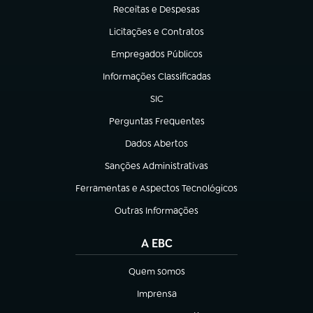
Receitas e Despesas
(abre em nova aba)
Licitações e Contratos
(abre em nova aba)
Empregados Públicos
(abre em nova aba)
Informações Classificadas
(abre em nova aba)
SIC
(abre em nova aba)
Perguntas Frequentes
(abre em nova aba)
Dados Abertos
(abre em nova aba)
Sanções Administrativas
(abre em nova aba)
Ferramentas e Aspectos Tecnológicos
(abre em nova aba)
Outras Informações
(abre em nova aba)
A EBC
Quem somos
(abre em nova aba)
Imprensa
(abre em nova aba)