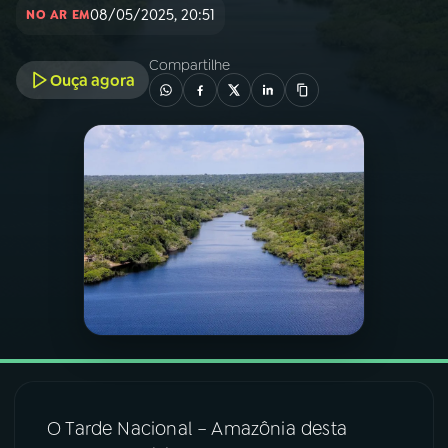
08/05/2025, 20:51
NO AR EM
03
PROGRAMAÇÃO
Compartilhe
Ouça agora
04
PROGRAMAS
05
PODCASTS
06
VIDEOCASTS
07
ÚLTIMAS
08
FESTIVAL DE MÚSICA
O Tarde Nacional – Amazônia desta
ACOMPANHE A RÁDIO NACIONAL