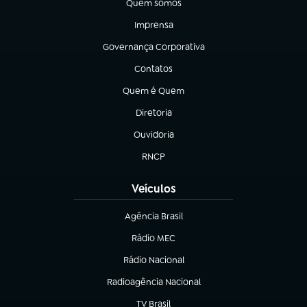
Quem somos
(abre em nova aba)
Imprensa
(abre em nova aba)
Governança Corporativa
(abre em nova aba)
Contatos
(abre em nova aba)
Quem é Quem
(abre em nova aba)
Diretoria
(abre em nova aba)
Ouvidoria
(abre em nova aba)
RNCP
(abre em nova aba)
Veículos
Agência Brasil
(abre em nova aba)
Rádio MEC
(abre em nova aba)
Rádio Nacional
Radioagência Nacional
(abre em nova aba)
TV Brasil