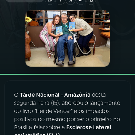
03
PROGRAMAÇÃO
04
PROGRAMAS
05
PODCASTS
06
VIDEOCASTS
07
ÚLTIMAS
O
Tarde Nacional - Amazônia
desta
segunda-feira (15), abordou o lançamento
do livro "Hei de Vencer" e os impactos
08
FESTIVAL DE MÚSICA
positivos do mesmo por ser o primeiro no
Brasil a falar sobre a
Esclerose Lateral
ACOMPANHE A RÁDIO NACIONAL