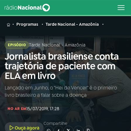
MENU
Programas
Tarde Nacional - Amazônia
Tarde Nacional - Amazônia
EPISÓDIO
Jornalista brasiliense conta
Buscar
na
trajetória de paciente com
Rádio
Buscar
ELA em livro
Nacional
Lançado em Junho, o "Hei de Vencer" é o primeiro
AO VIVO
livro brasileiro a falar sobre a doença
01
INÍCIO
15/07/2019, 17:28
NO AR EM
Compartilhe
02
A RÁDIO
Ouça agora