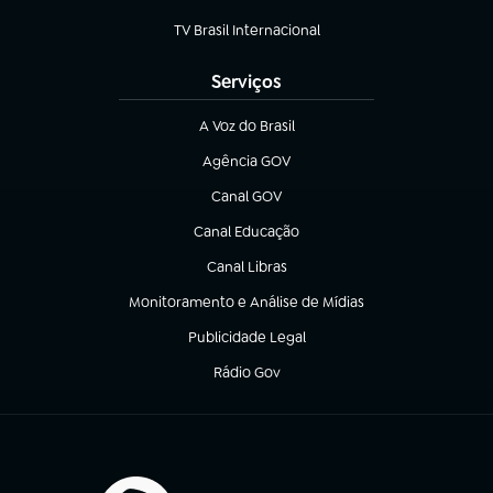
(abre em nova aba)
TV Brasil Internacional
(abre em nova aba)
Serviços
A Voz do Brasil
(abre em nova aba)
Agência GOV
(abre em nova aba)
Canal GOV
(abre em nova aba)
Canal Educação
(abre em nova aba)
Canal Libras
(abre em nova aba)
Monitoramento e Análise de Mídias
(abre em nova aba)
Publicidade Legal
(abre em nova aba)
Rádio Gov
(abre em nova aba)