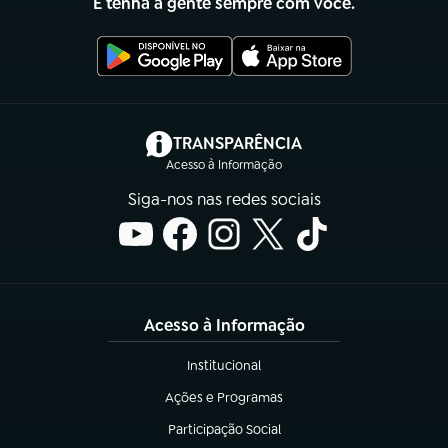
E tenha a gente sempre com você.
(abre em nova aba)
TRANSPARÊNCIA
Acesso à Informação
Siga-nos nas redes sociais
Acesso à Informação
Institucional
(abre em nova aba)
Ações e Programas
(abre em nova aba)
Participação Social
(abre em nova aba)