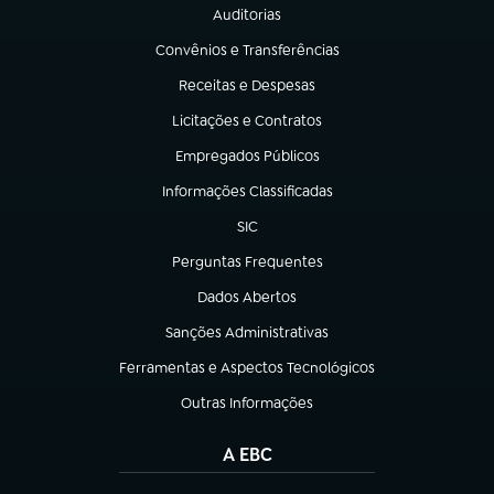
Auditorias
(abre em nova aba)
Convênios e Transferências
(abre em nova aba)
Receitas e Despesas
(abre em nova aba)
Licitações e Contratos
(abre em nova aba)
Empregados Públicos
(abre em nova aba)
Informações Classificadas
(abre em nova aba)
SIC
(abre em nova aba)
Perguntas Frequentes
(abre em nova aba)
Dados Abertos
(abre em nova aba)
Sanções Administrativas
(abre em nova aba)
Ferramentas e Aspectos Tecnológicos
(abre em nova aba)
Outras Informações
(abre em nova aba)
A EBC