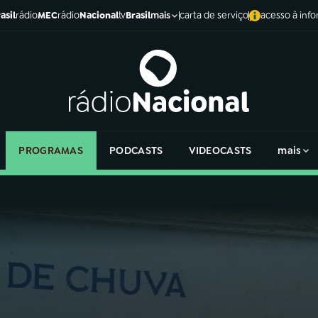
asil
rádio
MEC
rádio
Nacional
tv
Brasil
carta de serviço
acesso à inf
mais
PROGRAMAS
PODCASTS
VIDEOCASTS
mais