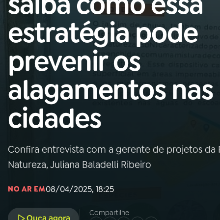
saiba como essa
Nacional
estratégia pode
01
INÍCIO
prevenir os
02
A RÁDIO
alagamentos nas
03
PROGRAMAÇÃO
cidades
04
PROGRAMAS
Confira entrevista com a gerente de projetos da
05
PODCASTS
Natureza, Juliana Baladelli Ribeiro
08/04/2025, 18:25
NO AR EM
06
VIDEOCASTS
Compartilhe
Ouça agora