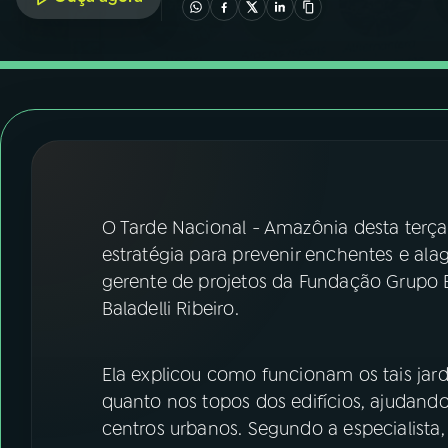
07
ÚLTIMAS
08
FESTIVAL DE MÚSICA
ACOMPANHE A RÁDIO NACIONAL
YouTube
Facebook
O Tarde Nacional - Amazônia desta terça-
Instagram
X
estratégia para prevenir enchentes e ala
TikTok
gerente de projetos da Fundação Grupo B
Baladelli Ribeiro.
Ela explicou como funcionam os tais jard
quanto nos topos dos edifícios, ajudan
centros urbanos. Segundo a especialista