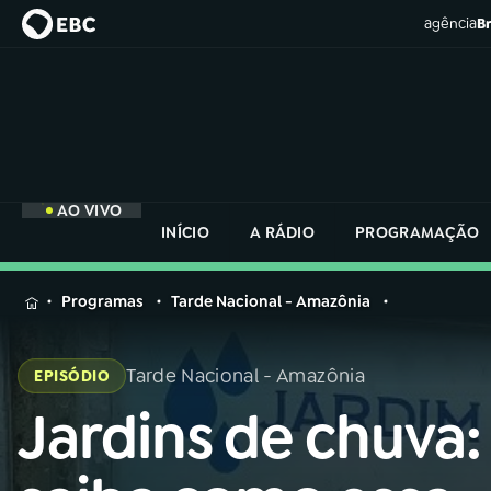
agência
Br
AO VIVO
INÍCIO
A RÁDIO
PROGRAMAÇÃO
MENU
Programas
Tarde Nacional - Amazônia
Buscar
na
Tarde Nacional - Amazônia
EPISÓDIO
Rádio
Buscar
Nacional
Jardins de chuva:
Buscar
na
Rádio
AO VIVO