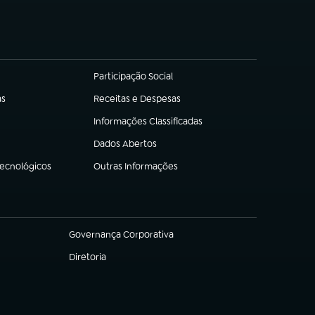
Participação Social
(abre em nova aba)
as
Receitas e Despesas
(abre em nova aba)
Informações Classificadas
(abre em nova aba)
Dados Abertos
(abre em nova aba)
Tecnológicos
Outras Informações
(abre em nova aba)
Governança Corporativa
(abre em nova aba)
Diretoria
(abre em nova aba)