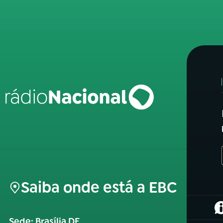
Saiba onde está a EBC
(
Sede: Brasília DF