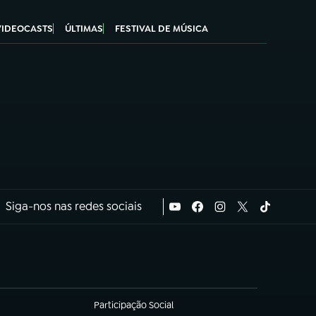
VIDEOCASTS
ÚLTIMAS
FESTIVAL DE MÚSICA
Siga-nos nas redes sociais
Participação Social
(abre em nova aba)