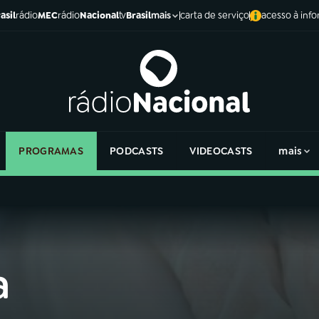
asil
rádio
MEC
rádio
Nacional
tv
Brasil
carta de serviço
acesso à inf
mais
PROGRAMAS
PODCASTS
VIDEOCASTS
mais
a