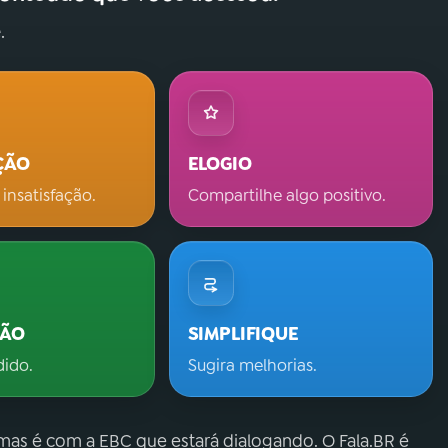
.
ÇÃO
ELOGIO
 insatisfação.
Compartilhe algo positivo.
ÇÃO
SIMPLIFIQUE
dido.
Sugira melhorias.
 mas é com a EBC que estará dialogando. O Fala.BR é