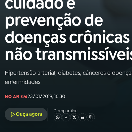
cuidado e
Nacional
prevenção de
01
INÍCIO
doenças crônicas
02
A RÁDIO
não transmissívei
03
PROGRAMAÇÃO
Hipertensão arterial, diabetes, cânceres e doença
04
PROGRAMAS
enfermidades
05
PODCASTS
23/01/2019, 16:30
NO AR EM
Compartilhe
Ouça agora
06
VIDEOCASTS