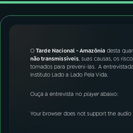
07
ÚLTIMAS
08
FESTIVAL DE MÚSICA
ACOMPANHE A RÁDIO NACIONAL
O
Tarde Nacional - Amazônia
desta quart
YouTube
Facebook
não transmissíveis
, suas causas, os ri
tomados para preveni-las. A entrevistad
Instagram
X
Instituto Lado a Lado Pela Vida.
TikTok
Ouça a entrevista no
player
abaixo:
Your browser does not support the audio