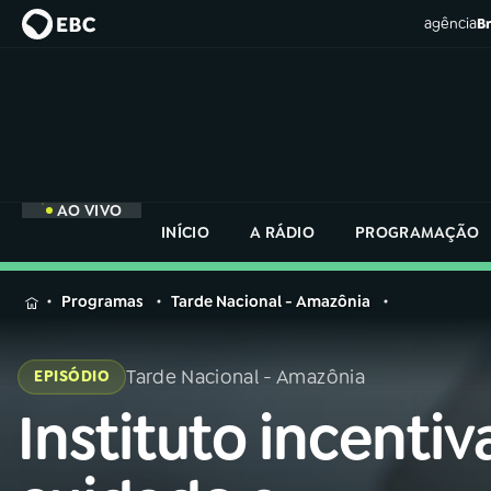
agência
Br
AO VIVO
INÍCIO
A RÁDIO
PROGRAMAÇÃO
MENU
Programas
Tarde Nacional - Amazônia
Buscar
na
Tarde Nacional - Amazônia
EPISÓDIO
Rádio
Buscar
Nacional
Instituto incentiv
Buscar
na
Rádio
AO VIVO