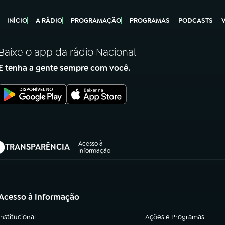
INÍCIO
A RÁDIO
PROGRAMAÇÃO
PROGRAMAS
PODCASTS
Baixe o app da rádio Nacional
E tenha a gente sempre com você.
Acesso à
TRANSPARÊNCIA
abre em nova aba)
Informação
Acesso à Informação
Institucional
Ações e Programas
(abre em nova aba)
(abre em nova aba)