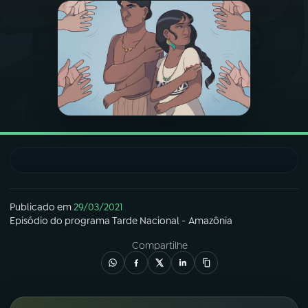
03
PROGRAMAÇÃO
04
PROGRAMAS
05
PODCASTS
06
VIDEOCASTS
Publicado em
29/03/2021
07
ÚLTIMAS
Episódio
do programa
Tarde Nacional - Amazônia
Compartilhe
08
FESTIVAL DE MÚSICA
ACOMPANHE A RÁDIO NACIONAL