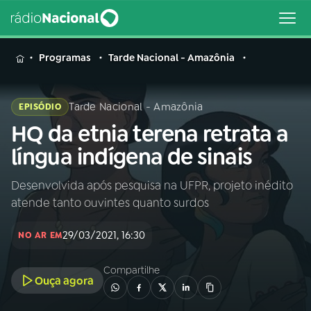
MENU
Programas
Tarde Nacional - Amazônia
Tarde Nacional - Amazônia
EPISÓDIO
HQ da etnia terena retrata a
Buscar
na
língua indígena de sinais
Rádio
Buscar
Nacional
Desenvolvida após pesquisa na UFPR, projeto inédito
atende tanto ouvintes quanto surdos
AO VIVO
29/03/2021, 16:30
NO AR EM
01
INÍCIO
Compartilhe
Ouça agora
02
A RÁDIO