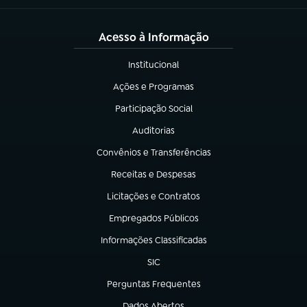
Acesso à Informação
Institucional
(abre em nova aba)
Ações e Programas
(abre em nova aba)
Participação Social
(abre em nova aba)
Auditorias
(abre em nova aba)
Convênios e Transferências
(abre em nova aba)
Receitas e Despesas
(abre em nova aba)
Licitações e Contratos
(abre em nova aba)
Empregados Públicos
(abre em nova aba)
Informações Classificadas
(abre em nova aba)
SIC
(abre em nova aba)
Perguntas Frequentes
(abre em nova aba)
Dados Abertos