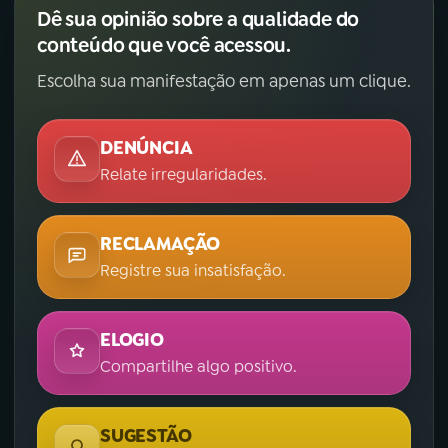
Dê sua opinião sobre a qualidade do
YouTube
Facebook
conteúdo que você acessou.
Escolha sua manifestação em apenas um clique.
Instagram
X
TikTok
DENÚNCIA
Relate irregularidades.
RECLAMAÇÃO
Registre sua insatisfação.
ELOGIO
Compartilhe algo positivo.
SUGESTÃO