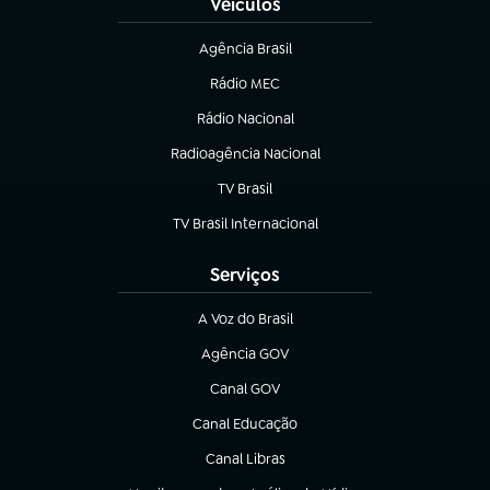
Veículos
Agência Brasil
(abre em nova aba)
Rádio MEC
(abre em nova aba)
Rádio Nacional
Radioagência Nacional
(abre em nova aba)
TV Brasil
(abre em nova aba)
TV Brasil Internacional
(abre em nova aba)
Serviços
A Voz do Brasil
(abre em nova aba)
Agência GOV
(abre em nova aba)
Canal GOV
(abre em nova aba)
Canal Educação
(abre em nova aba)
Canal Libras
(abre em nova aba)