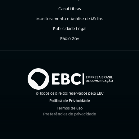
(abre em nova aba)
Canal Libras
(abre em nova aba)
Monitoramento e Análise de Mídias
(abre em nova aba)
Publicidade Legal
(abre em nova aba)
Rádio Gov
(abre em nova aba)
© Todos os direitos reservados pela EBC
Política de Privacidade
(abre em nova aba)
Termos de uso
(abre em nova aba)
Preferências de privacidade