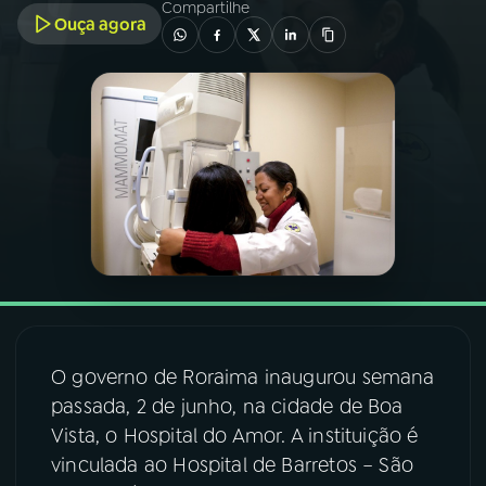
Compartilhe
Ouça agora
03
PROGRAMAÇÃO
04
PROGRAMAS
05
PODCASTS
06
VIDEOCASTS
07
ÚLTIMAS
O governo de Roraima inaugurou semana
passada, 2 de junho, na cidade de Boa
08
FESTIVAL DE MÚSICA
Vista, o Hospital do Amor. A instituição é
vinculada ao Hospital de Barretos – São
ACOMPANHE A RÁDIO NACIONAL