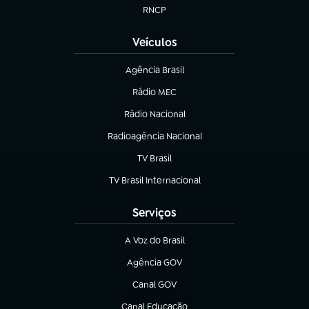
RNCP
(abre em nova aba)
Veículos
Agência Brasil
(abre em nova aba)
Rádio MEC
(abre em nova aba)
Rádio Nacional
Radioagência Nacional
(abre em nova aba)
TV Brasil
(abre em nova aba)
TV Brasil Internacional
(abre em nova aba)
Serviços
A Voz do Brasil
(abre em nova aba)
Agência GOV
(abre em nova aba)
Canal GOV
(abre em nova aba)
Canal Educação