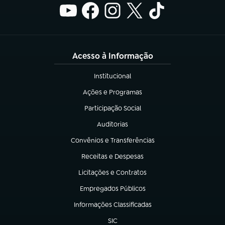
Acesso à Informação
Institucional
(abre em nova aba)
Ações e Programas
(abre em nova aba)
Participação Social
(abre em nova aba)
Auditorias
(abre em nova aba)
Convênios e Transferências
(abre em nova aba)
Receitas e Despesas
(abre em nova aba)
Licitações e Contratos
(abre em nova aba)
Empregados Públicos
(abre em nova aba)
Informações Classificadas
(abre em nova aba)
SIC
(abre em nova aba)