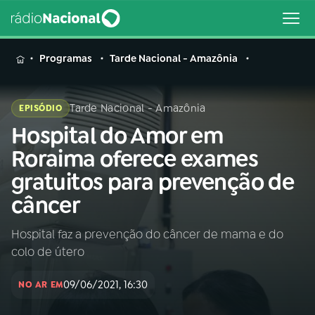
MENU
Programas
Tarde Nacional - Amazônia
Tarde Nacional - Amazônia
EPISÓDIO
Hospital do Amor em
Buscar
na
Roraima oferece exames
Rádio
Buscar
gratuitos para prevenção de
Nacional
câncer
AO VIVO
Hospital faz a prevenção do câncer de mama e do
colo de útero
01
INÍCIO
09/06/2021, 16:30
NO AR EM
02
A RÁDIO