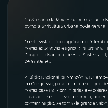
07
ÚLTIMAS
08
FESTIVAL DE MÚSICA
Na Semana do Meio Ambiente, o Tarde Nac
como a agricultura urbana pode gerar a
ACOMPANHE A RÁDIO NACIONAL
O entrevistado foi o agrônomo Dalember
YouTube
Facebook
hortas educativas e agricultura urbana. El
Congresso Nacional de Vida Sustentável, e
Instagram
X
pela internet.
TikTok
À Rádio Nacional da Amazônia, Dalember
no Congresso, principalmente no que diz
hortas caseiras, comunitárias e escolares
situação de escassez econômica, poder c
contaminação, se torna de grande valor”