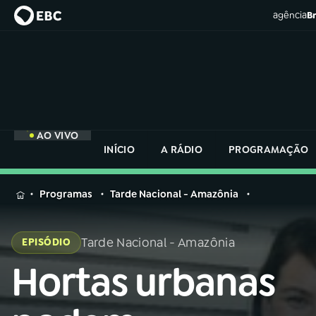
agência
Br
AO VIVO
INÍCIO
A RÁDIO
PROGRAMAÇÃO
MENU
Programas
Tarde Nacional - Amazônia
Buscar
na
Tarde Nacional - Amazônia
EPISÓDIO
Rádio
Buscar
Nacional
Hortas urbanas
Buscar
na
Rádio
AO VIVO