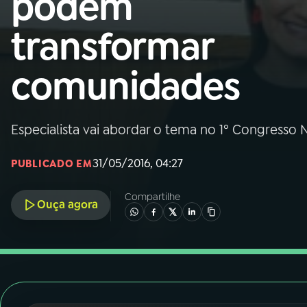
podem
Nacional
transformar
01
INÍCIO
comunidades
02
A RÁDIO
Especialista vai abordar o tema no 1º Congresso 
03
PROGRAMAÇÃO
31/05/2016, 04:27
PUBLICADO EM
04
PROGRAMAS
Compartilhe
Ouça agora
05
PODCASTS
06
VIDEOCASTS