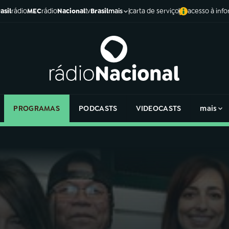
asil
rádio
MEC
rádio
Nacional
tv
Brasil
carta de serviço
acesso à inf
mais
PROGRAMAS
PODCASTS
VIDEOCASTS
mais