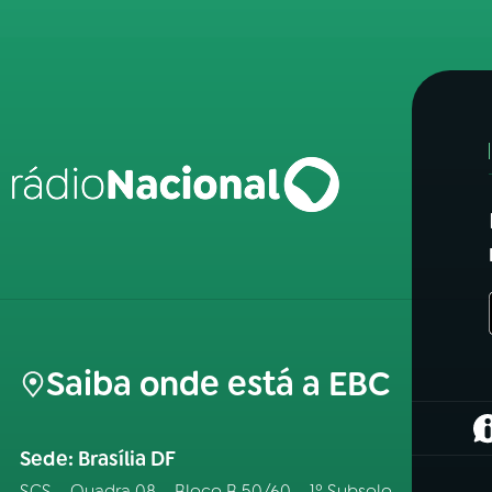
Saiba onde está a EBC
(
Sede: Brasília DF
SCS – Quadra 08 – Bloco B 50/60 – 1º Subsolo