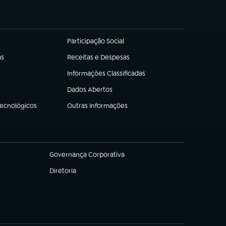
Participação Social
(abre em nova aba)
as
Receitas e Despesas
(abre em nova aba)
Informações Classificadas
(abre em nova aba)
Dados Abertos
(abre em nova aba)
Tecnológicos
Outras Informações
(abre em nova aba)
Governança Corporativa
(abre em nova aba)
Diretoria
(abre em nova aba)