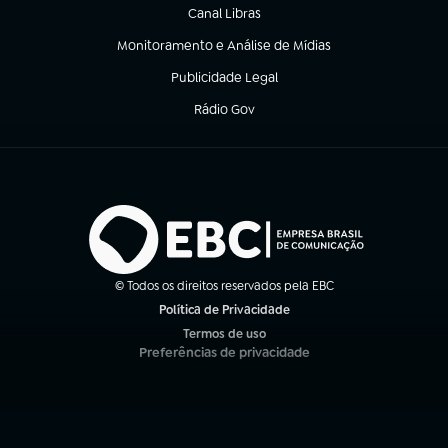
Canal Libras
(abre em nova aba)
Monitoramento e Análise de Mídias
(abre em nova aba)
Publicidade Legal
(abre em nova aba)
Rádio Gov
(abre em nova aba)
© Todos os direitos reservados pela EBC
Política de Privacidade
(abre em nova aba)
Termos de uso
(abre em nova aba)
Preferências de privacidade