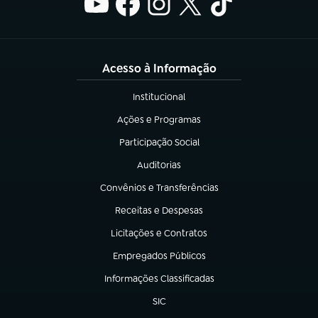
Acesso à Informação
Institucional
(abre em nova aba)
Ações e Programas
(abre em nova aba)
Participação Social
(abre em nova aba)
Auditorias
(abre em nova aba)
Convênios e Transferências
(abre em nova aba)
Receitas e Despesas
(abre em nova aba)
Licitações e Contratos
(abre em nova aba)
Empregados Públicos
(abre em nova aba)
Informações Classificadas
(abre em nova aba)
SIC
(abre em nova aba)