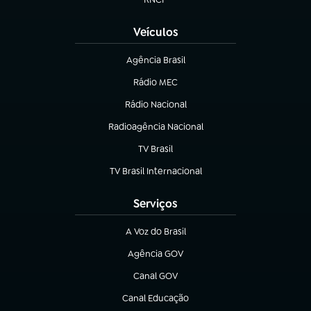
(abre em nova aba)
Veículos
Agência Brasil
(abre em nova aba)
Rádio MEC
(abre em nova aba)
Rádio Nacional
Radioagência Nacional
(abre em nova aba)
TV Brasil
(abre em nova aba)
TV Brasil Internacional
(abre em nova aba)
Serviços
A Voz do Brasil
(abre em nova aba)
Agência GOV
(abre em nova aba)
Canal GOV
(abre em nova aba)
Canal Educação
(abre em nova aba)