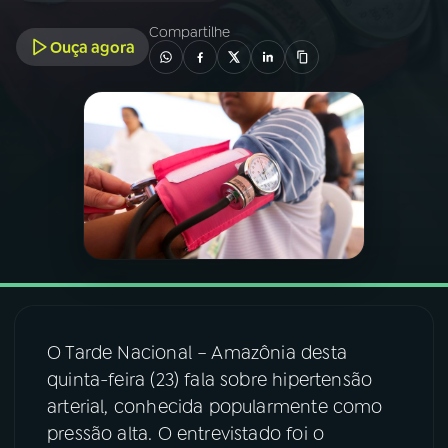
Compartilhe
Ouça agora
03
PROGRAMAÇÃO
04
PROGRAMAS
05
PODCASTS
06
VIDEOCASTS
07
ÚLTIMAS
O Tarde Nacional – Amazônia desta
quinta-feira (23) fala sobre hipertensão
08
FESTIVAL DE MÚSICA
arterial, conhecida popularmente como
pressão alta. O entrevistado foi o
ACOMPANHE A RÁDIO NACIONAL