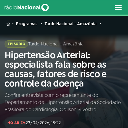
MENU
Programas
Tarde Nacional - Amazônia
Tarde Nacional - Amazônia
EPISÓDIO
Hipertensão Arterial:
Buscar
na
especialista fala sobre as
Rádio
Buscar
causas, fatores de risco e
Nacional
controle da doença
AO VIVO
Confira entrevista com o representante do
Departamento de Hipertensão Arterial da Sociedade
01
INÍCIO
Brasileira de Cardiologia, Odilson Silvestre
23/04/2026, 18:22
02
A RÁDIO
NO AR EM