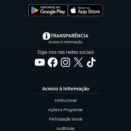
(abre em nova aba)
TRANSPARÊNCIA
Acesso à Informação
Siga-nos nas redes sociais
Acesso à Informação
Institucional
(abre em nova aba)
Ações e Programas
(abre em nova aba)
Participação Social
(abre em nova aba)
Auditorias
(abre em nova aba)