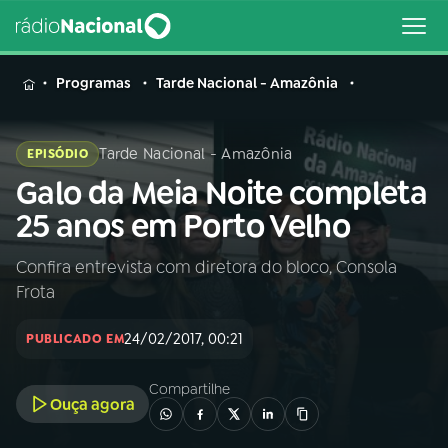
MENU
Programas
Tarde Nacional - Amazônia
Tarde Nacional - Amazônia
EPISÓDIO
Galo da Meia Noite completa
Buscar
na
25 anos em Porto Velho
Rádio
Buscar
Nacional
Confira entrevista com diretora do bloco, Consola
Frota
AO VIVO
24/02/2017, 00:21
PUBLICADO EM
01
INÍCIO
Compartilhe
Ouça agora
02
A RÁDIO