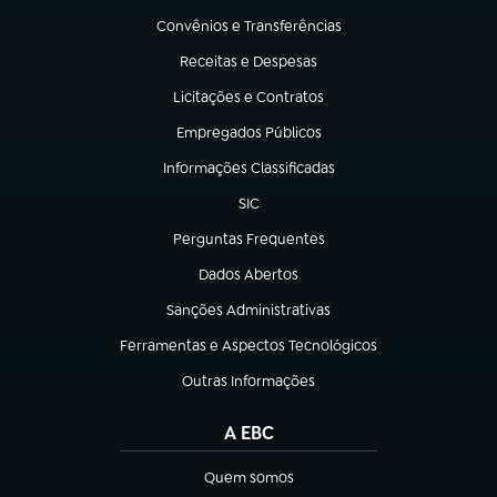
Convênios e Transferências
(abre em nova aba)
Receitas e Despesas
(abre em nova aba)
Licitações e Contratos
(abre em nova aba)
Empregados Públicos
(abre em nova aba)
Informações Classificadas
(abre em nova aba)
SIC
(abre em nova aba)
Perguntas Frequentes
(abre em nova aba)
Dados Abertos
(abre em nova aba)
Sanções Administrativas
(abre em nova aba)
Ferramentas e Aspectos Tecnológicos
(abre em nova aba)
Outras Informações
(abre em nova aba)
A EBC
Quem somos
(abre em nova aba)