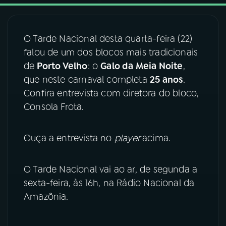
03
PROGRAMAÇÃO
O Tarde Nacional desta quarta-feira (22)
falou de um dos blocos mais tradicionais
04
PROGRAMAS
de
Porto Velho
: o
Galo da Meia Noite
,
que neste carnaval completa
25 anos
.
05
PODCASTS
Confira entrevista com diretora do bloco,
Consola Frota.
06
VIDEOCASTS
Ouça a entrevista no
player
acima.
07
ÚLTIMAS
O Tarde Nacional vai ao ar, de segunda a
sexta-feira, às 16h, na Rádio Nacional da
08
FESTIVAL DE MÚSICA
Amazônia.
ACOMPANHE A RÁDIO NACIONAL