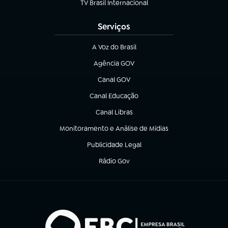
TV Brasil Internacional
(abre em nova aba)
Serviços
A Voz do Brasil
(abre em nova aba)
Agência GOV
(abre em nova aba)
Canal GOV
(abre em nova aba)
Canal Educação
(abre em nova aba)
Canal Libras
(abre em nova aba)
Monitoramento e Análise de Mídias
(abre em nova aba)
Publicidade Legal
(abre em nova aba)
Rádio Gov
(abre em nova aba)