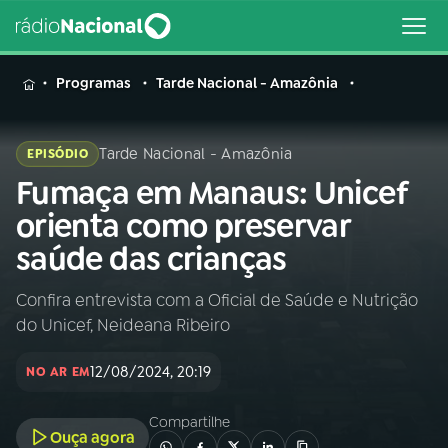
MENU
Programas
Tarde Nacional - Amazônia
Tarde Nacional - Amazônia
EPISÓDIO
Fumaça em Manaus: Unicef
Buscar
na
orienta como preservar
Rádio
Buscar
saúde das crianças
Nacional
Confira entrevista com a Oficial de Saúde e Nutrição
AO VIVO
do Unicef, Neideana Ribeiro
01
INÍCIO
12/08/2024, 20:19
NO AR EM
Compartilhe
02
A RÁDIO
Ouça agora