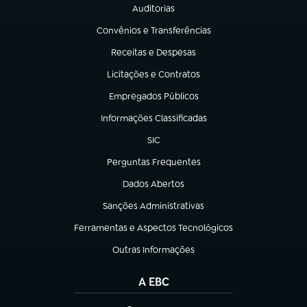
Auditorias
(abre em nova aba)
Convênios e Transferências
(abre em nova aba)
Receitas e Despesas
(abre em nova aba)
Licitações e Contratos
(abre em nova aba)
Empregados Públicos
(abre em nova aba)
Informações Classificadas
(abre em nova aba)
SIC
(abre em nova aba)
Perguntas Frequentes
(abre em nova aba)
Dados Abertos
(abre em nova aba)
Sanções Administrativas
(abre em nova aba)
Ferramentas e Aspectos Tecnológicos
(abre em nova aba)
Outras Informações
(abre em nova aba)
A EBC