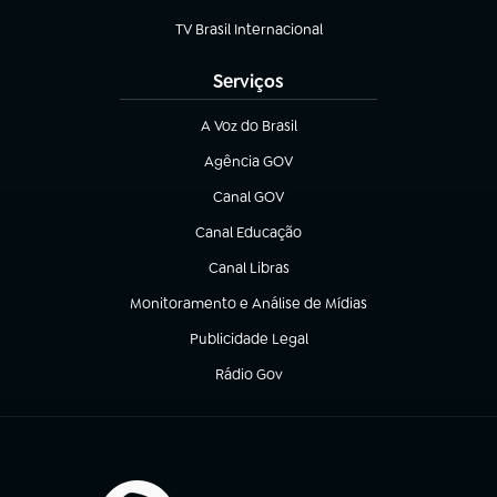
(abre em nova aba)
TV Brasil Internacional
(abre em nova aba)
Serviços
A Voz do Brasil
(abre em nova aba)
Agência GOV
(abre em nova aba)
Canal GOV
(abre em nova aba)
Canal Educação
(abre em nova aba)
Canal Libras
(abre em nova aba)
Monitoramento e Análise de Mídias
(abre em nova aba)
Publicidade Legal
(abre em nova aba)
Rádio Gov
(abre em nova aba)