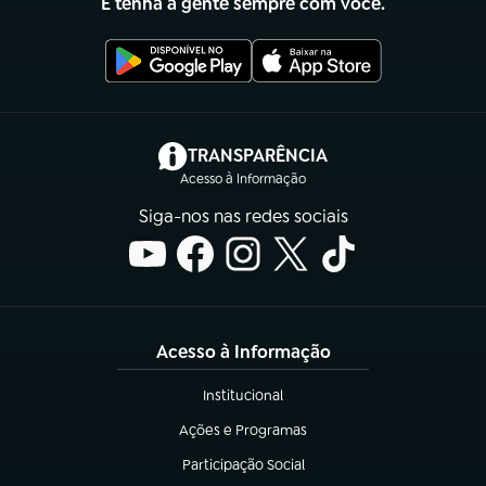
E tenha a gente sempre com você.
(abre em nova aba)
TRANSPARÊNCIA
Acesso à Informação
Siga-nos nas redes sociais
Acesso à Informação
Institucional
(abre em nova aba)
Ações e Programas
(abre em nova aba)
Participação Social
(abre em nova aba)