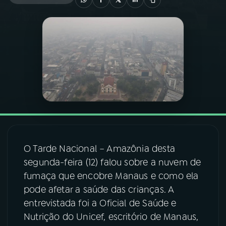
03
PROGRAMAÇÃO
04
PROGRAMAS
05
PODCASTS
06
VIDEOCASTS
O Tarde Nacional – Amazônia desta
07
ÚLTIMAS
segunda-feira (12) falou sobre a nuvem de
fumaça que encobre Manaus e como ela
pode afetar a saúde das crianças. A
08
FESTIVAL DE MÚSICA
entrevistada foi a Oficial de Saúde e
Nutrição do Unicef, escritório de Manaus,
ACOMPANHE A RÁDIO NACIONAL