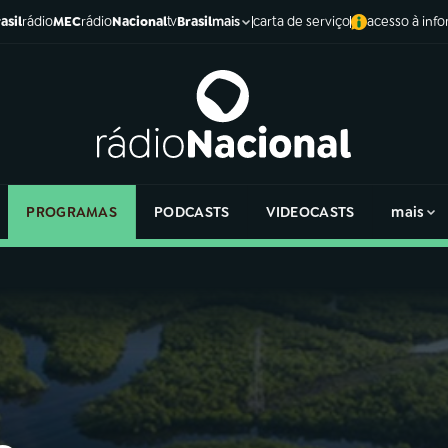
asil
rádio
MEC
rádio
Nacional
tv
Brasil
carta de serviço
acesso à inf
mais
PROGRAMAS
PODCASTS
VIDEOCASTS
mais