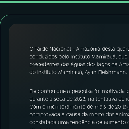
07
ÚLTIMAS
08
FESTIVAL DE MÚSICA
ACOMPANHE A RÁDIO NACIONAL
O Tarde Nacional - Amazônia desta quarta-
YouTube
Facebook
conduzidos pelo Instituto Mamirauá, q
precedentes das águas dos lagos da Amazô
Instagram
X
do Instituto Mamirauá, Ayan Fleishmann.
TikTok
Ele contou que a pesquisa foi motivada 
durante a seca de 2023, na tentativa de i
Com o monitoramento de mais de 20 lago
comprovada a causa da morte dos anima
constatada uma tendência de aumento d