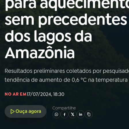
para aqueciment
Nacional
sem precedentes
01
INÍCIO
dos lagos da
02
A RÁDIO
Amazônia
03
PROGRAMAÇÃO
Resultados preliminares coletados por pesquisa
04
PROGRAMAS
tendência de aumento de 0,6 ºC na temperatura 
05
PODCASTS
17/07/2024, 18:30
NO AR EM
Compartilhe
Ouça agora
06
VIDEOCASTS