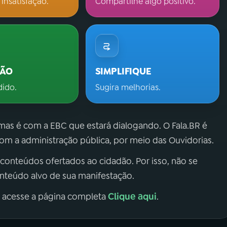
 insatisfação.
Compartilhe algo positivo.
ÇÃO
SIMPLIFIQUE
dido.
Sugira melhorias.
 mas é com a EBC que estará dialogando. O Fala.BR é
m a administração pública, por meio das Ouvidorias.
 conteúdos ofertados ao cidadão. Por isso, não se
onteúdo alvo de sua manifestação.
Clique aqui
, acesse a página completa
.