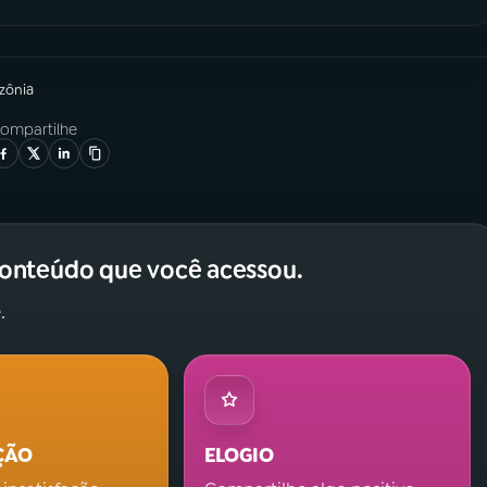
zônia
ompartilhe
conteúdo que você acessou.
.
ÇÃO
ELOGIO