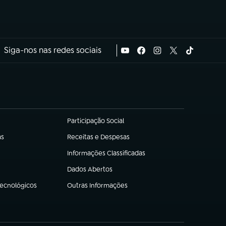
Siga-nos nas redes sociais
Participação Social
(abre em nova aba)
as
Receitas e Despesas
(abre em nova aba)
Informações Classificadas
(abre em nova aba)
Dados Abertos
(abre em nova aba)
Tecnológicos
Outras Informações
(abre em nova aba)