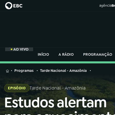
agência
Br
AO VIVO
INÍCIO
A RÁDIO
PROGRAMAÇÃO
MENU
Programas
Tarde Nacional - Amazônia
Buscar
na
Tarde Nacional - Amazônia
EPISÓDIO
Rádio
Buscar
Nacional
Estudos alertam
Buscar
na
Rádio
AO VIVO