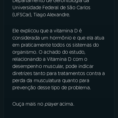
Departamento de Gerontologia da
Universidade Federal de São Carlos
YouTube
Facebook
(UFSCar), Tiago Alexandre.
Instagram
X
Ele explicou que a vitamina D é
TikTok
considerada um hormônio e que ela atua
em praticamente todos os sistemas do
organismo. O achado do estudo,
relacionando a Vitamina D com o
desempenho muscular, pode indicar
diretrizes tanto para tratamentos contra a
perda da musculatura quanto para
prevenção desse tipo de problema.
Ouça mais no
player
acima.