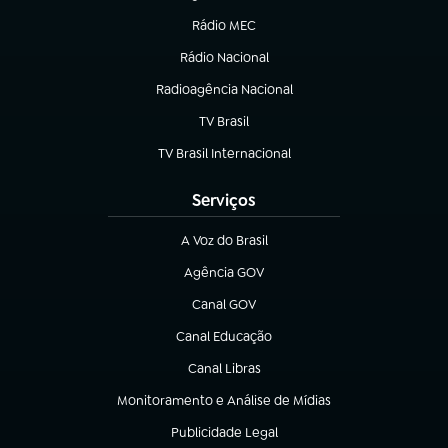
Rádio MEC
(abre em nova aba)
Rádio Nacional
Radioagência Nacional
(abre em nova aba)
TV Brasil
(abre em nova aba)
TV Brasil Internacional
(abre em nova aba)
Serviços
A Voz do Brasil
(abre em nova aba)
Agência GOV
(abre em nova aba)
Canal GOV
(abre em nova aba)
Canal Educação
(abre em nova aba)
Canal Libras
(abre em nova aba)
Monitoramento e Análise de Mídias
(abre em nova aba)
Publicidade Legal
(abre em nova aba)