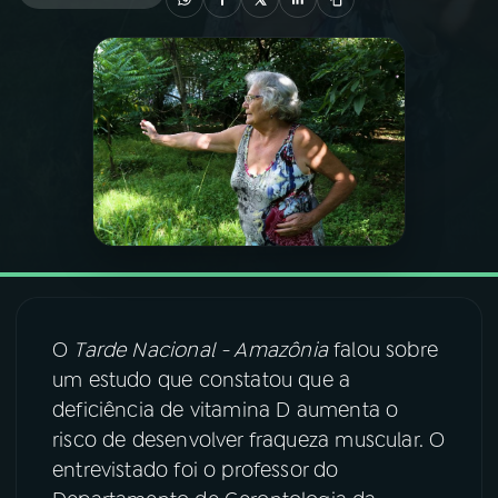
03
PROGRAMAÇÃO
04
PROGRAMAS
05
PODCASTS
06
VIDEOCASTS
O
Tarde Nacional - Amazônia
falou sobre
07
ÚLTIMAS
um estudo que constatou que a
deficiência de vitamina D aumenta o
08
FESTIVAL DE MÚSICA
risco de desenvolver fraqueza muscular. O
entrevistado foi o professor do
ACOMPANHE A RÁDIO NACIONAL