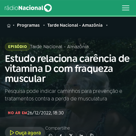
MENU
Programas
Tarde Nacional - Amazônia
Tarde Nacional - Amazônia
EPISÓDIO
Estudo relaciona carência de
Buscar
na
vitamina D com fraqueza
Rádio
Buscar
muscular
Nacional
Pesquisa pode indicar caminhos para prevenção e
AO VIVO
tratamentos contra a perda de musculatura
01
INÍCIO
26/12/2022, 18:30
NO AR EM
Compartilhe
02
A RÁDIO
Ouça agora