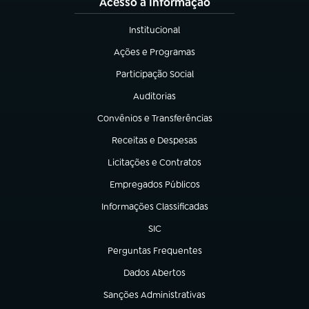
Acesso à Informação
Institucional
(abre em nova aba)
Ações e Programas
(abre em nova aba)
Participação Social
(abre em nova aba)
Auditorias
(abre em nova aba)
Convênios e Transferências
(abre em nova aba)
Receitas e Despesas
(abre em nova aba)
Licitações e Contratos
(abre em nova aba)
Empregados Públicos
(abre em nova aba)
Informações Classificadas
(abre em nova aba)
SIC
(abre em nova aba)
Perguntas Frequentes
(abre em nova aba)
Dados Abertos
(abre em nova aba)
Sanções Administrativas
(abre em nova aba)