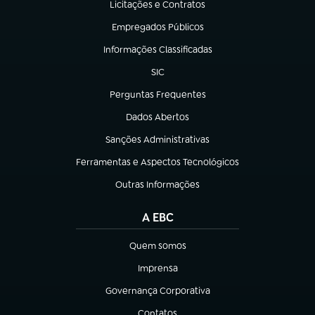
Licitações e Contratos
(abre em nova aba)
Empregados Públicos
(abre em nova aba)
Informações Classificadas
(abre em nova aba)
SIC
(abre em nova aba)
Perguntas Frequentes
(abre em nova aba)
Dados Abertos
(abre em nova aba)
Sanções Administrativas
(abre em nova aba)
Ferramentas e Aspectos Tecnológicos
(abre em nova aba)
Outras Informações
(abre em nova aba)
A EBC
Quem somos
(abre em nova aba)
Imprensa
(abre em nova aba)
Governança Corporativa
(abre em nova aba)
Contatos