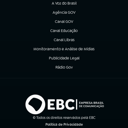
A Voz do Brasil
(abre em nova aba)
Agência GOV
(abre em nova aba)
Canal GOV
(abre em nova aba)
Canal Educação
(abre em nova aba)
Canal Libras
(abre em nova aba)
Monitoramento e Análise de Mídias
(abre em nova aba)
Publicidade Legal
(abre em nova aba)
Rádio Gov
(abre em nova aba)
© Todos os direitos reservados pela EBC
Política de Privacidade
(abre em nova aba)