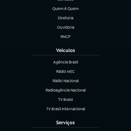
(abre em nova aba)
Quem é Quem
(abre em nova aba)
Diretoria
(abre em nova aba)
Ouvidoria
(abre em nova aba)
RNCP
(abre em nova aba)
Veículos
Agência Brasil
(abre em nova aba)
Rádio MEC
(abre em nova aba)
Rádio Nacional
Radioagência Nacional
(abre em nova aba)
TV Brasil
(abre em nova aba)
TV Brasil Internacional
(abre em nova aba)
Serviços