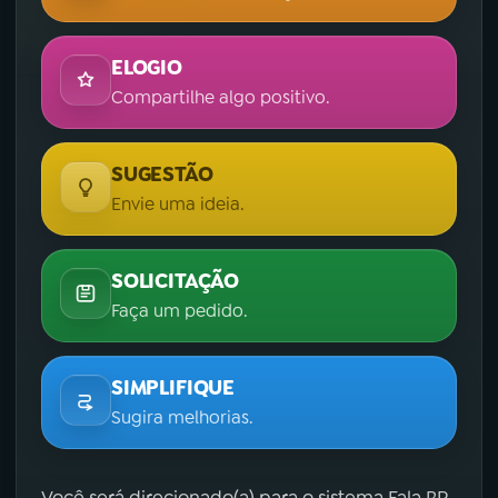
ELOGIO
Compartilhe algo positivo.
SUGESTÃO
Envie uma ideia.
SOLICITAÇÃO
Faça um pedido.
SIMPLIFIQUE
Sugira melhorias.
Você será direcionado(a) para o sistema Fala.BR,