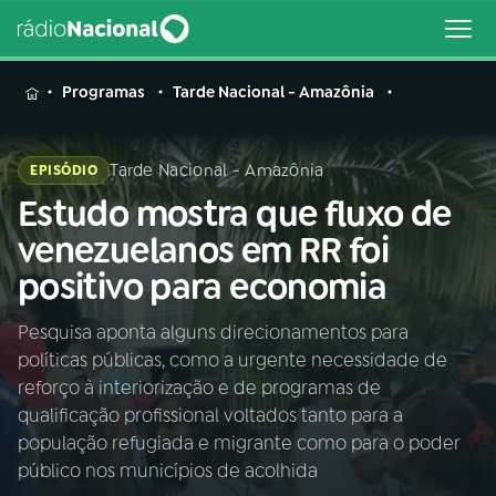
MENU
Programas
Tarde Nacional - Amazônia
Tarde Nacional - Amazônia
EPISÓDIO
Estudo mostra que fluxo de
Buscar
na
venezuelanos em RR foi
Rádio
Buscar
positivo para economia
Nacional
Pesquisa aponta alguns direcionamentos para
AO VIVO
políticas públicas, como a urgente necessidade de
reforço à interiorização e de programas de
01
INÍCIO
qualificação profissional voltados tanto para a
população refugiada e migrante como para o poder
público nos municípios de acolhida
02
A RÁDIO