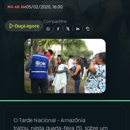
05/02/2020, 16:00
NO AR EM
03
PROGRAMAÇÃO
Compartilhe
Ouça agora
04
PROGRAMAS
05
PODCASTS
06
VIDEOCASTS
07
ÚLTIMAS
08
FESTIVAL DE MÚSICA
O Tarde Nacional - Amazônia
tratou, nesta quarta-feira (5), sobre um
ACOMPANHE A RÁDIO NACIONAL