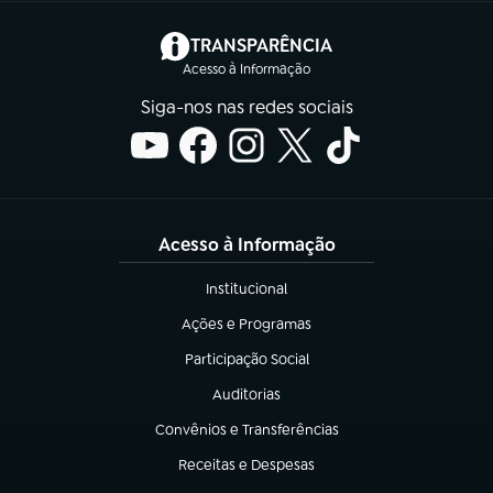
(abre em nova aba)
TRANSPARÊNCIA
Acesso à Informação
Siga-nos nas redes sociais
Acesso à Informação
Institucional
(abre em nova aba)
Ações e Programas
(abre em nova aba)
Participação Social
(abre em nova aba)
Auditorias
(abre em nova aba)
Convênios e Transferências
(abre em nova aba)
Receitas e Despesas
(abre em nova aba)