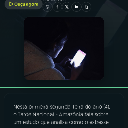
Ouça agora
03
PROGRAMAÇÃO
04
PROGRAMAS
05
PODCASTS
06
VIDEOCASTS
07
ÚLTIMAS
Nesta primeira segunda-feira do ano (4),
08
FESTIVAL DE MÚSICA
o Tarde Nacional - Amazônia fala sobre
um estudo que analisa como o estresse
ACOMPANHE A RÁDIO NACIONAL