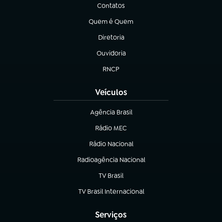
Contatos
(abre em nova aba)
Quem é Quem
(abre em nova aba)
Diretoria
(abre em nova aba)
Ouvidoria
(abre em nova aba)
RNCP
(abre em nova aba)
Veículos
Agência Brasil
(abre em nova aba)
Rádio MEC
(abre em nova aba)
Rádio Nacional
Radioagência Nacional
(abre em nova aba)
TV Brasil
(abre em nova aba)
TV Brasil Internacional
(abre em nova aba)
Serviços