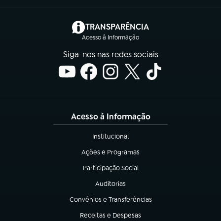
(abre em nova aba)
TRANSPARÊNCIA
Acesso à Informação
Siga-nos nas redes sociais
Acesso à Informação
Institucional
(abre em nova aba)
Ações e Programas
(abre em nova aba)
Participação Social
(abre em nova aba)
Auditorias
(abre em nova aba)
Convênios e Transferências
(abre em nova aba)
Receitas e Despesas
(abre em nova aba)