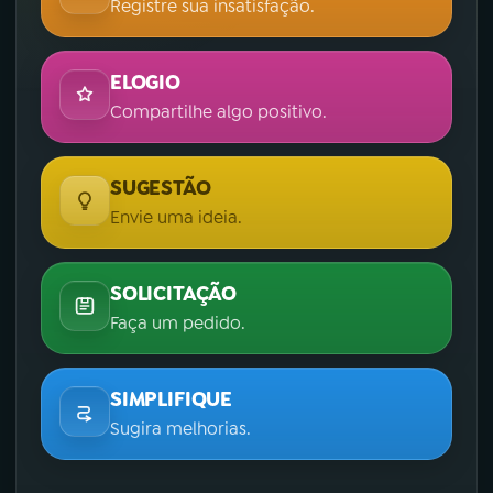
Registre sua insatisfação.
ELOGIO
Compartilhe algo positivo.
SUGESTÃO
Envie uma ideia.
SOLICITAÇÃO
Faça um pedido.
SIMPLIFIQUE
Sugira melhorias.