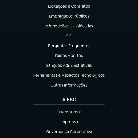
Licitações e Contratos
(abre em nova aba)
Empregados Públicos
(abre em nova aba)
Informações Classificadas
(abre em nova aba)
SIC
(abre em nova aba)
Perguntas Frequentes
(abre em nova aba)
Dados Abertos
(abre em nova aba)
Sanções Administrativas
(abre em nova aba)
Ferramentas e Aspectos Tecnológicos
(abre em nova aba)
Outras Informações
(abre em nova aba)
A EBC
Quem somos
(abre em nova aba)
Imprensa
(abre em nova aba)
Governança Corporativa
(abre em nova aba)