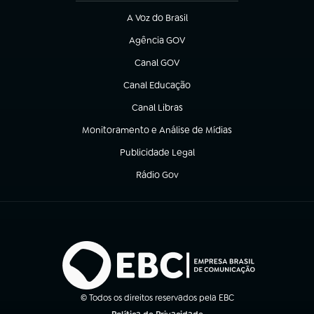
A Voz do Brasil
(abre em nova aba)
Agência GOV
(abre em nova aba)
Canal GOV
(abre em nova aba)
Canal Educação
(abre em nova aba)
Canal Libras
(abre em nova aba)
Monitoramento e Análise de Mídias
(abre em nova aba)
Publicidade Legal
(abre em nova aba)
Rádio Gov
(abre em nova aba)
© Todos os direitos reservados pela EBC