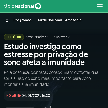
MENU
Programas
Tarde Nacional - Amazônia
Tarde Nacional - Amazônia
EPISÓDIO
Estudo investiga como
Buscar
na
estresse por privação de
Rádio
Buscar
sono afeta a imunidade
Nacional
Pela pesquisa, cientistas conseguiram detectar qual
AO VIVO
seria a fase de sono mais importante para você
montar a sua imunidade
01
INÍCIO
04/01/2021, 16:30
NO AR EM
02
A RÁDIO
Compartilhe